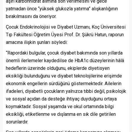
aşırı karbonhidrat alımına son verilmesini ve gece
yatmadan önce “yüksek glukozla yatırma” alışkanlığının
bırakılmasını da öneriyor.
Çocuk Endokrinolojisi ve Diyabet Uzmanı, Koç Üniversitesi
Tıp Fakültesi Öğretim Üyesi Prof. Dr. Şükrü Hatun, raporun
amacına ilişkin şunları söyledi:
“Rapordaki bulgular, çocuk diyabet bakımında son yıllarda
önemli ilerlemeler kaydedilse de HbA1c düzeylerinin hâlâ
hedeflerin üzerinde olduğunu, ekiplerde diyetisyen
eksikliği bulunduğunu ve diyabet teknolojilerine erişimde
ekonomik engellerin sürdüğünü göstermektedir. Ailelerin
ifadeleri, diyabetli çocukların yalnızca tıbbi değil, psikolojik
ve sosyal açıdan da desteğe ihtiyaç duyduğunu ortaya
koymaktadır. Sosyal yaşamda ve okul ortamında bilgi
eksikliği, etiketlenme ve dışlanma en sık dile getirilen
sorunlardır.