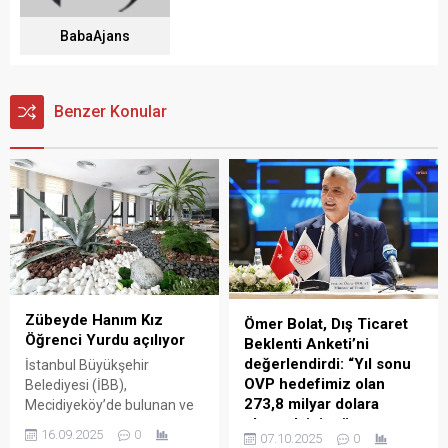
BabaAjans
Benzer Konular
Zübeyde Hanım Kız
Ömer Bolat, Dış Ticaret
Öğrenci Yurdu açılıyor
Beklenti Anketi’ni
değerlendirdi: “Yıl sonu
İstanbul Büyükşehir
OVP hedefimiz olan
Belediyesi (İBB),
273,8 milyar dolara
Mecidiyeköy’de bulunan ve
ulaşmak için tüm
ticari projelerle 6,5 Milyar
16.09.2025
0
07.10.2025
0
gücümüzle çalışmaya
TL’yi bulan son derece