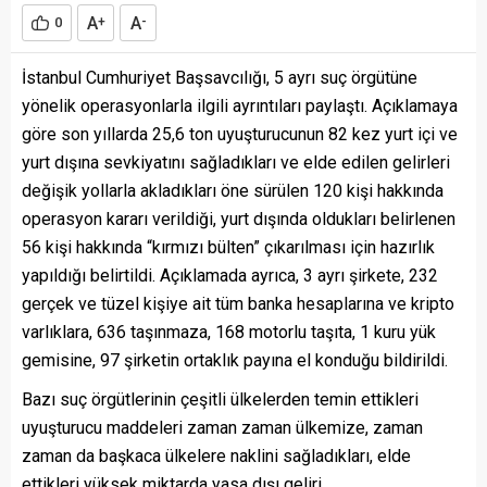
A
A
0
+
-
İstanbul Cumhuriyet Başsavcılığı, 5 ayrı suç örgütüne
yönelik operasyonlarla ilgili ayrıntıları paylaştı. Açıklamaya
göre son yıllarda 25,6 ton uyuşturucunun 82 kez yurt içi ve
yurt dışına sevkiyatını sağladıkları ve elde edilen gelirleri
değişik yollarla akladıkları öne sürülen 120 kişi hakkında
operasyon kararı verildiği, yurt dışında oldukları belirlenen
56 kişi hakkında “kırmızı bülten” çıkarılması için hazırlık
yapıldığı belirtildi. Açıklamada ayrıca, 3 ayrı şirkete, 232
gerçek ve tüzel kişiye ait tüm banka hesaplarına ve kripto
varlıklara, 636 taşınmaza, 168 motorlu taşıta, 1 kuru yük
gemisine, 97 şirketin ortaklık payına el konduğu bildirildi.
Bazı suç örgütlerinin çeşitli ülkelerden temin ettikleri
uyuşturucu maddeleri zaman zaman ülkemize, zaman
zaman da başkaca ülkelere naklini sağladıkları, elde
ettikleri yüksek miktarda yasa dışı geliri