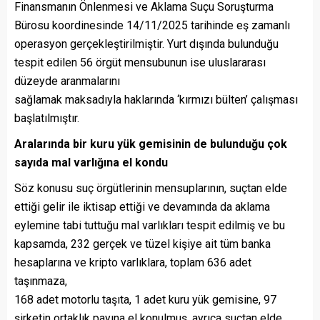
Finansmanın Önlenmesi ve Aklama Suçu Soruşturma
Bürosu koordinesinde 14/11/2025 tarihinde eş zamanlı
operasyon gerçekleştirilmiştir. Yurt dışında bulunduğu
tespit edilen 56 örgüt mensubunun ise uluslararası
düzeyde aranmalarını
sağlamak maksadıyla haklarında ‘kırmızı bülten’ çalışması
başlatılmıştır.
Aralarında bir kuru yük gemisinin de bulunduğu çok
sayıda mal varlığına el kondu
Söz konusu suç örgütlerinin mensuplarının, suçtan elde
ettiği gelir ile iktisap ettiği ve devamında da aklama
eylemine tabi tuttuğu mal varlıkları tespit edilmiş ve bu
kapsamda, 232 gerçek ve tüzel kişiye ait tüm banka
hesaplarına ve kripto varlıklara, toplam 636 adet
taşınmaza,
168 adet motorlu taşıta, 1 adet kuru yük gemisine, 97
şirketin ortaklık payına el konulmuş, ayrıca suçtan elde