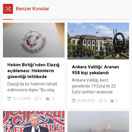
Benzer Konular
Hekim Birliği’nden Elazığ
Ankara Valiliği: Aranan
açıklaması: Hekimlerin
958 kişi yakalandı
güvenliği tehlikede
Ankara Valiliği, kent
Elazığ’da bir hekimin tehdit
genelinde 19 Eylül ile 25
edilmesine ilişkin “Bu olay,
Eylül tarihleri arasında
aile hekimlerinin
aranan şahısların
10.12.2025
0
12
26.09.2025
0
7
güvenliğinin ne kadar
yakalanmasına yönelik
yetersiz olduğunu bir kez
yürütülen çalışmalarda 958
daha acı bir şekilde ortaya
kişinin yakalandığını bildirdi.
koymuştur” açıklamasını
Ankara Valiliği, kent
yapan Hekim Birliği, sağlık
genelinde 19 Eylül ile 25
kurumlarında güvenlik