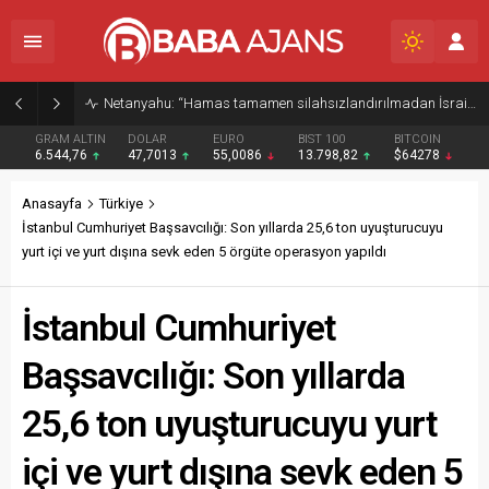
Netanyahu: “Hamas tamamen silahsızlandırılmadan İsrail Gazze’den çekilmeyecek”
GRAM ALTIN
DOLAR
EURO
BIST 100
BITCOIN
6.544,76
47,7013
55,0086
13.798,82
$64278
Anasayfa
Türkiye
İstanbul Cumhuriyet Başsavcılığı: Son yıllarda 25,6 ton uyuşturucuyu
yurt içi ve yurt dışına sevk eden 5 örgüte operasyon yapıldı
İstanbul Cumhuriyet
Başsavcılığı: Son yıllarda
25,6 ton uyuşturucuyu yurt
içi ve yurt dışına sevk eden 5