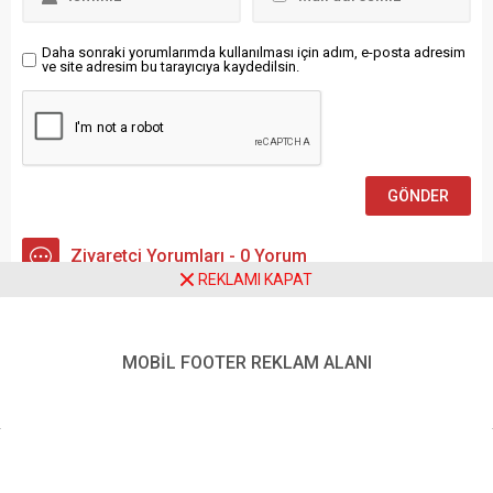
belirten Yılmaz, şu ifadeleri
kullandı: “Türkiye olarak,
Kuzey Kıbrıs Türk
Daha sonraki yorumlarımda kullanılması için adım, e-posta adresim
ve site adresim bu tarayıcıya kaydedilsin.
Cumhuriyeti’nin
kalkınmasına ve Kıbrıs Türk
halkının...
Ziyaretçi Yorumları - 0 Yorum
REKLAMI KAPAT
Henüz yorum yapılmamış.
MOBİL FOOTER REKLAM ALANI