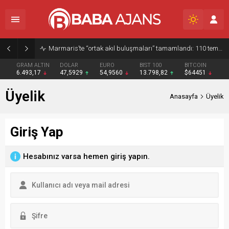
Marmaris’te “ortak akıl buluşmaları” tamamlandı: 110 temsilciyle kentin 2050 vizyonu ele alındı
GRAM ALTIN
DOLAR
EURO
BIST 100
BITCOIN
6.493,17
47,5929
54,9560
13.798,82
$64451
Üyelik
Anasayfa
Üyelik
Giriş Yap
Hesabınız varsa hemen giriş yapın.