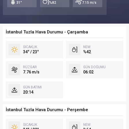
31°
%82
7.15 m/s
İstanbul Tuzla Hava Durumu - Çarşamba
SICAKLIK
NEM
34° / 23°
%42
RÜZGAR
GÜN DOĞUMU
7.76 m/s
06:02
GÜN BATIMI
20:14
İstanbul Tuzla Hava Durumu - Perşembe
SICAKLIK
NEM