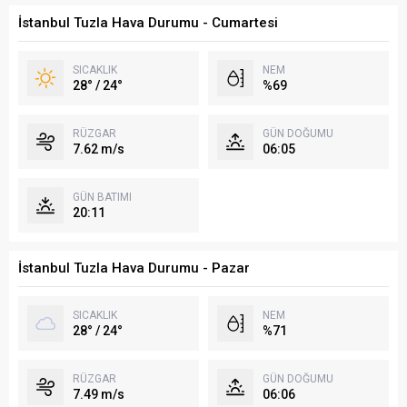
İstanbul Tuzla Hava Durumu - Cumartesi
SICAKLIK
NEM
28° / 24°
%69
RÜZGAR
GÜN DOĞUMU
7.62 m/s
06:05
GÜN BATIMI
20:11
İstanbul Tuzla Hava Durumu - Pazar
SICAKLIK
NEM
28° / 24°
%71
RÜZGAR
GÜN DOĞUMU
7.49 m/s
06:06