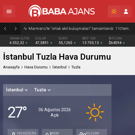
Marmaris’te “ortak akıl buluşmaları” tamamlandı: 110 temsilciyle kentin 2050 vizyonu ele alındı
GRAM ALTIN
DOLAR
EURO
BIST 100
BITCOIN
6.552,32
47,5851
55,1265
13.703,13
$64594
İstanbul Tuzla Hava Durumu
Anasayfa
Hava Durumu
İstanbul
Tuzla
İstanbul
Tuzla
Perşe
Cu
27°
Açık
Açık
A
06 Ağustos 2026
Açık
34°
29°
28
/
/
/
22°
23°
24
HİSSEDİLEN
NEM
RÜZGAR