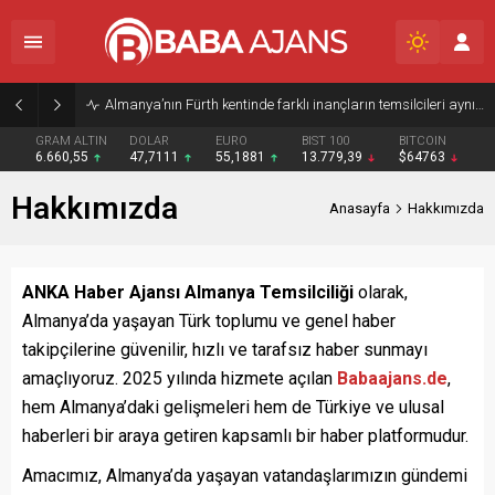
Almanya’nın Fürth kentinde farklı inançların temsilcileri aynı duada buluştu
GRAM ALTIN
DOLAR
EURO
BIST 100
BITCOIN
6.660,55
47,7111
55,1881
13.779,39
$64763
Hakkımızda
Anasayfa
Hakkımızda
ANKA Haber Ajansı Almanya Temsilciliği
olarak,
Almanya’da yaşayan Türk toplumu ve genel haber
takipçilerine güvenilir, hızlı ve tarafsız haber sunmayı
amaçlıyoruz. 2025 yılında hizmete açılan
Babaajans.de
,
hem Almanya’daki gelişmeleri hem de Türkiye ve ulusal
haberleri bir araya getiren kapsamlı bir haber platformudur.
Amacımız, Almanya’da yaşayan vatandaşlarımızın gündemi