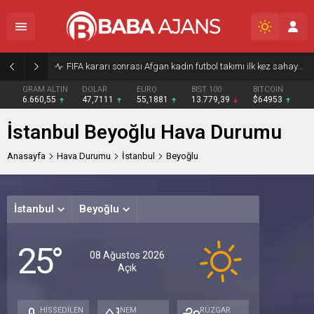
FIFA kararı sonrası Afgan kadın futbol takımı ilk kez sahaya çıktı
GRAM ALTIN
DOLAR
EURO
BIST 100
BITCOIN
6.660,55
47,7111
55,1881
13.779,39
$64953
İstanbul Beyoğlu Hava Durumu
Anasayfa
Hava Durumu
İstanbul
Beyoğlu
İstanbul
Beyoğlu
Pazar
Paz
S
25°
Açık
Açık
A
08 Ağustos 2026
Açık
30°
31°
30
/
/
/
25°
24°
23
HİSSEDİLEN
NEM
RÜZGAR