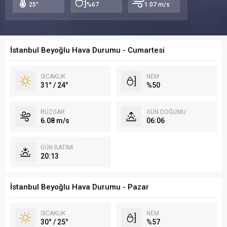
25°
%67
1.07 m/s
İstanbul Beyoğlu Hava Durumu - Cumartesi
SICAKLIK
NEM
31° / 24°
%50
RÜZGAR
GÜN DOĞUMU
6.08 m/s
06:06
GÜN BATIMI
20:13
İstanbul Beyoğlu Hava Durumu - Pazar
SICAKLIK
NEM
30° / 25°
%57