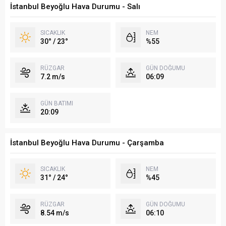
İstanbul Beyoğlu Hava Durumu - Salı
SICAKLIK
NEM
30° / 23°
%55
RÜZGAR
GÜN DOĞUMU
7.2 m/s
06:09
GÜN BATIMI
20:09
İstanbul Beyoğlu Hava Durumu - Çarşamba
SICAKLIK
NEM
31° / 24°
%45
RÜZGAR
GÜN DOĞUMU
8.54 m/s
06:10