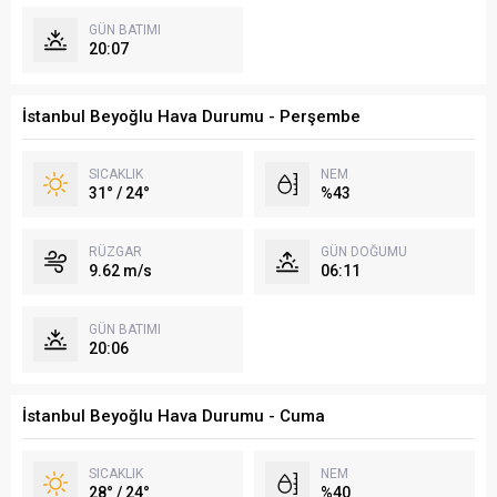
GÜN BATIMI
20:07
İstanbul Beyoğlu Hava Durumu - Perşembe
SICAKLIK
NEM
31° / 24°
%43
RÜZGAR
GÜN DOĞUMU
9.62 m/s
06:11
GÜN BATIMI
20:06
İstanbul Beyoğlu Hava Durumu - Cuma
SICAKLIK
NEM
28° / 24°
%40