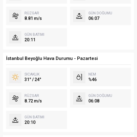
RÜZGAR
GÜN DOĞUMU
8.81 m/s
06:07
GÜN BATIMI
20:11
İstanbul Beyoğlu Hava Durumu - Pazartesi
SICAKLIK
NEM
31° / 24°
%46
RÜZGAR
GÜN DOĞUMU
8.72 m/s
06:08
GÜN BATIMI
20:10