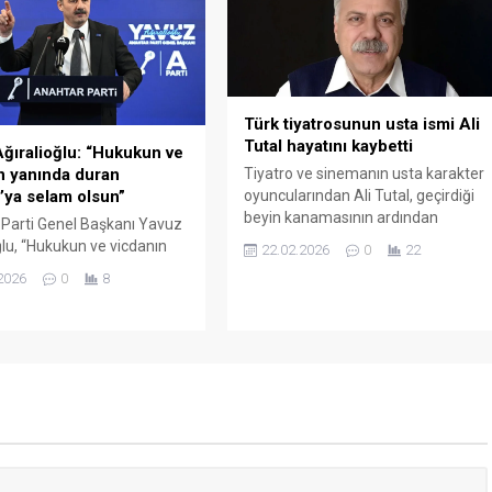
Serbest Ticaret Anlaşması
genişletme çalışmaları, karşılıklı
ticaret ve yatırımların artırılmasına
dönük...
Türk tiyatrosunun usta ismi Ali
Tutal hayatını kaybetti
ğıralioğlu: “Hukukun ve
Tiyatro ve sinemanın usta karakter
n yanında duran
oyuncularından Ali Tutal, geçirdiği
’ya selam olsun”
beyin kanamasının ardından
Parti Genel Başkanı Yavuz
kaldırıldığı hastanede 76 yaşında
ğlu, “Hukukun ve vicdanın
22.02.2026
0
22
hayatını kaybetti. Sanatçı için 24
duran İspanya’ya selam
2026
0
8
Şubat Salı günü Atlas Sineması’nda
edi. İspanya Başbakanı
anma töreni düzenlenecek. Tutal,
anchez’in, ABD Başkanı
aynı gün Zincirlikuyu Camisi’nden
rump’ın İspanya’nın
son yolculuğuna uğurlanacak.
eki deniz ve hava üslerini
Tiyatro kökenli bir oyuncu olan Ali
 talebini geri çevirmesi,
Tutal, Devlet ve şehir tiyatrolarında
rası siyasette olduğu kadar
sahne aldığı...
edyada da yankı uyandırdı.
Parti Lideri Yavuz
ğlu, sosyal medya
an...