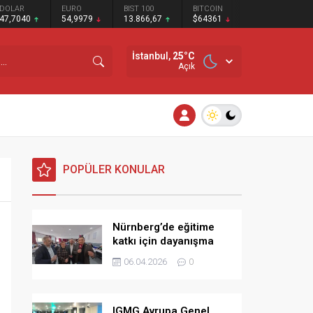
DOLAR
EURO
BIST 100
BITCOIN
47,7040
54,9979
13.866,67
$64361
İstanbul,
25
°C
Açık
POPÜLER KONULAR
Nürnberg’de eğitime
katkı için dayanışma
kahvaltısı
06.04.2026
0
IGMG Avrupa Genel