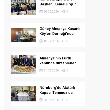
Başkanı Kemal Ergün:
Müslümanlara yönelik
26.02.2026
0
ön yargılar arttı.
Güney Almanya Kaşanlı
Köyleri Derneği’nde
yeni yönetim belirlendi
18.04.2026
0
Almanya’nın Fürth
kentinde düzenlenen
bayramlaşma
21.03.2026
0
programında birlik ve
dayanışma mesajları
verildi
Nürnberg’de Atatürk
Kupası Temmuz’da
düzenlenecek
08.06.2026
0