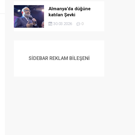
Almanya’da düğüne
katılan Şevki
Yılmaz’dan gençlere
30.03.2026
0
evlilik çağrısı:
Müslüman gençlerin
flört etme ve
evlenmeme lüksü yok
SİDEBAR REKLAM BİLEŞENİ