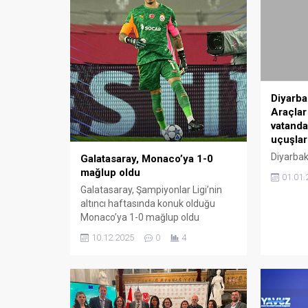
Diyarbak
Araçlar
vatanda
uçuşlar 
Diyarbakı
Galatasaray, Monaco’ya 1-0
sürdüren
mağlup oldu
01.01.
durma no
Galatasaray, Şampiyonlar Ligi’nin
kara gö
altıncı haftasında konuk olduğu
evlerind
Monaco’ya 1-0 mağlup oldu
havalima
Galatasaray, UEFA Şampiyonlar
10.12.2025
0
4
iptal edi
Ligi’nin altıncı haftasında Fransa
nedeniyle
temsilcisi Monaco ile deplasmanda
toplu ta
karşılaştı. II. Louis Stadı’nda saat
kent gen
23.00’te başlayan maçı Hollandalı
aksamala
hakem Danny Makkelie yönetti.
gömüldü