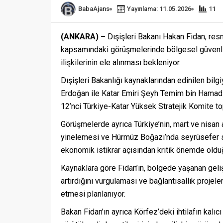
BabaAjans
Yayınlama: 11.05.2026
11
(ANKARA)
–
Dışişleri Bakanı Hakan Fidan, resm
kapsamındaki görüşmelerinde bölgesel güvenlik,
ilişkilerinin ele alınması bekleniyor.
Dışişleri Bakanlığı kaynaklarından edinilen bi
Erdoğan ile Katar Emiri Şeyh Temim bin Hamad 
12’nci Türkiye-Katar Yüksek Stratejik Komite top
Görüşmelerde ayrıca Türkiye’nin, mart ve nisan a
yinelemesi ve Hürmüz Boğazı’nda seyrüsefer se
ekonomik istikrar açısından kritik önemde oldu
Kaynaklara göre Fidan’ın, bölgede yaşanan geliş
artırdığını vurgulaması ve bağlantısallık projele
etmesi planlanıyor.
Bakan Fidan’ın ayrıca Körfez’deki ihtilafın kalı