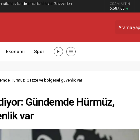
ilahsızlandırılmadan İsrail Gazze’den
GRAM ALTIN
6.587,65
Ekonomi
Spor
demde Hürmüz, Gazze ve bölgesel güvenlik var
gidiyor: Gündemde Hürmüz,
nlik var