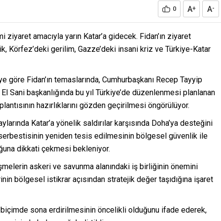
A
A
0
+
-
i ziyaret amacıyla yarın Katar’a gidecek. Fidan’ın ziyaret
 Körfez’deki gerilim, Gazze’deki insani kriz ve Türkiye-Katar
lgiye göre Fidan’ın temaslarında, Cumhurbaşkanı Recep Tayyip
El Sani başkanlığında bu yıl Türkiye’de düzenlenmesi planlanan
lantısının hazırlıklarını gözden geçirilmesi öngörülüyor.
ylarında Katar’a yönelik saldırılar karşısında Doha’ya desteğini
rbestisinin yeniden tesis edilmesinin bölgesel güvenlik ile
ğuna dikkati çekmesi bekleniyor.
melerin askeri ve savunma alanındaki iş birliğinin önemini
rinin bölgesel istikrar açısından stratejik değer taşıdığına işaret
cı biçimde sona erdirilmesinin öncelikli olduğunu ifade ederek,