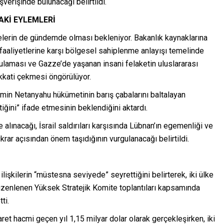
şverişinde bulunacağı belirtildi.
DAKİ EYLEMLERİ
lerin de gündemde olması bekleniyor. Bakanlık kaynaklarına
cu faaliyetlerine karşı bölgesel sahiplenme anlayışı temelinde
gulaması ve Gazze’de yaşanan insani felaketin uluslararası
kati çekmesi öngörülüyor.
jamin Netanyahu hükümetinin barış çabalarını baltalayan
iğini” ifade etmesinin beklendiğini aktardı.
lınacağı, İsrail saldırıları karşısında Lübnan’ın egemenliği ve
rar açısından önem taşıdığının vurgulanacağı belirtildi.
 ilişkilerin “müstesna seviyede” seyrettiğini belirterek, iki ülke
zenlenen Yüksek Stratejik Komite toplantıları kapsamında
ti.
aret hacmi geçen yıl 1,15 milyar dolar olarak gerçekleşirken, iki