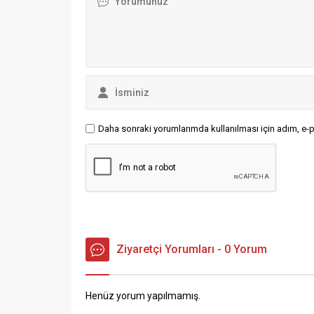
sahiplerini buldu. Gazeteciler
Cemiyeti’nin ev sahipliğinde
gerçekleşen ödül töreninin...
Daha sonraki yorumlarımda kullanılması için adım, e-p
Ziyaretçi Yorumları - 0 Yorum
Henüz yorum yapılmamış.