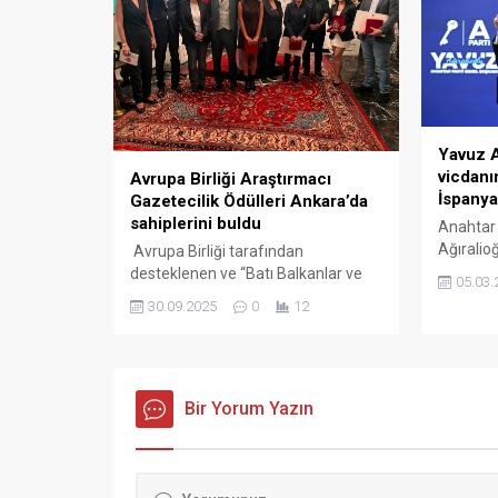
Folarin Balogun’un 68. dakikada
dışarı...
attığı golle Monaco, Galatasaray
karşısında 1-0 öne geçti.
Karşılaşmada başka gol olmadı...
Yavuz A
vicdanı
Avrupa Birliği Araştırmacı
İspanya
Gazetecilik Ödülleri Ankara’da
sahiplerini buldu
Anahtar 
Ağıralio
Avrupa Birliği tarafından
yanında 
desteklenen ve “Batı Balkanlar ve
05.03.
olsun” d
Türkiye’de Haber Niteliğinin ve
30.09.2025
0
12
Pedro S
Bağımsız Gazeteciliğin
Donald T
Güçlendirilmesi II” projesi
güneyind
kapsamında verilen 2025 Avrupa
kullanma
Birliği Araştırmacı Gazetecilik
uluslara
Ödülleri, 29 Eylül Pazartesi günü
Bir Yorum Yazın
sosyal m
Ankara’da düzenlenen törenle
Anahtar 
sahiplerine takdim edildi. 2025
Ağıralio
Avrupa Birliği Araştırmacı
hesabınd
Gazetecilik Ödülleri Ankara’da