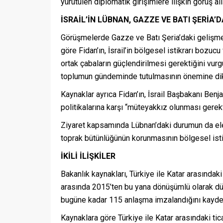
yürütülen diplomatik girişimlere ilişkin görüş alı
İSRAİL’İN LÜBNAN, GAZZE VE BATI ŞERİA’
Görüşmelerde Gazze ve Batı Şeria’daki gelişme
göre Fidan’ın, İsrail’in bölgesel istikrarı bozu
ortak çabaların güçlendirilmesi gerektiğini vur
toplumun gündeminde tutulmasının önemine dik
Kaynaklar ayrıca Fidan’ın, İsrail Başbakanı Ben
politikalarına karşı “müteyakkız olunması gerekt
Ziyaret kapsamında Lübnan’daki durumun da ele a
toprak bütünlüğünün korunmasının bölgesel istik
İ
KİLİ İLİŞKİLER
Bakanlık kaynakları, Türkiye ile Katar arasındaki
arasında 2015’ten bu yana dönüşümlü olarak dü
bugüne kadar 115 anlaşma imzalandığını kaydet
Kaynaklara göre Türkiye ile Katar arasındaki tic