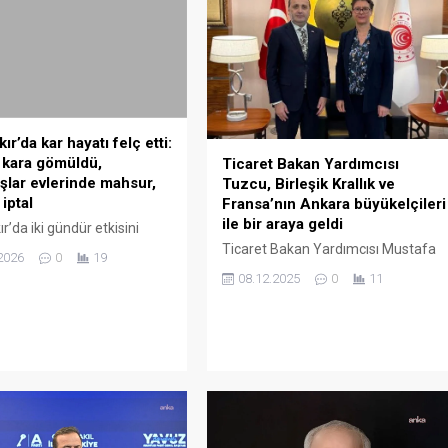
ır’da kar hayatı felç etti:
 kara gömüldü,
Ticaret Bakan Yardımcısı
şlar evlerinde mahsur,
Tuzcu, Birleşik Krallık ve
iptal
Fransa’nın Ankara büyükelçileri
ile bir araya geldi
r’da iki gündür etkisini
 yoğun kar yağışı hayatı
Ticaret Bakan Yardımcısı Mustafa
2026
0
19
ktasına getirdi. Araçların
Tuzcu, Birleşik Krallık’ın Ankara
08.12.2025
0
11
müldüğü kentte vatandaşlar
Büyükelçisi Jill Morris ve Fransa’nın
e mahsur kalırken,
Ankara Büyükelçisi Isabelle Dumont
nındaki uçuşlar bugün de
ile ayrı ayrı görüşme gerçekleştirdi.
ldi. Yoğun kar yağışı
Ticaret Bakanlığından yapılan
 Diyarbakır’da sınırlı sayıda
açıklamaya göre, Tuzcu’nun Birleşik
şıma aracı hizmet verirken,
Krallık’ın Ankara Büyükelçisi Jill
elinde ulaşımda ciddi
Morris görüşmesinde, iki ülke
r yaşanıyor. Araçların kara
arasında müzakereleri süren
ğü kentte vatandaşlar