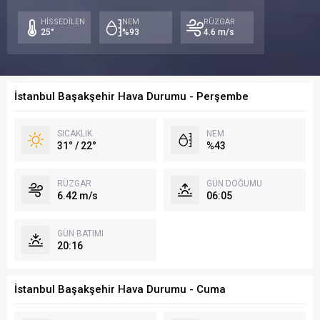
24°
23°
23
HİSSEDİLEN
NEM
RÜZGAR
25°
%93
4.6 m/s
İstanbul Başakşehir Hava Durumu - Perşembe
SICAKLIK
NEM
31° / 22°
%43
RÜZGAR
GÜN DOĞUMU
6.42 m/s
06:05
GÜN BATIMI
20:16
İstanbul Başakşehir Hava Durumu - Cuma