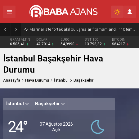
Marmaris’te “ortak akıl buluşmaları” tamamlandı: 110 temsilciyle kentin 2050 vizyonu ele alındı
GRAM ALTIN
DOLAR
EURO
BIST 100
BITCOIN
6.505,41
47,7014
54,9990
13.798,82
$64217
İstanbul Başakşehir Hava
Durumu
Anasayfa
Hava Durumu
İstanbul
Başakşehir
İstanbul
Başakşehir
Cuma
Cum
24°
Açık
Açık
A
07 Ağustos 2026
Açık
33°
33°
30
/
/
/