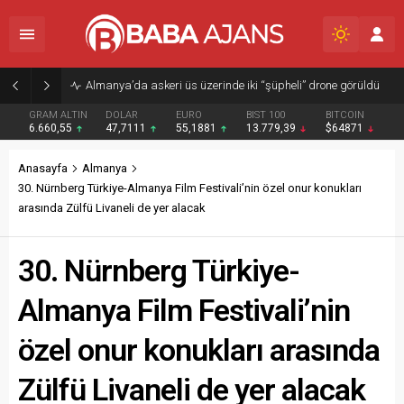
Almanya’da askeri üs üzerinde iki “şüpheli” drone görüldü
GRAM ALTIN
DOLAR
EURO
BIST 100
BITCOIN
6.660,55
47,7111
55,1881
13.779,39
$64871
Anasayfa
Almanya
30. Nürnberg Türkiye-Almanya Film Festivali’nin özel onur konukları
arasında Zülfü Livaneli de yer alacak
30. Nürnberg Türkiye-
Almanya Film Festivali’nin
özel onur konukları arasında
Zülfü Livaneli de yer alacak