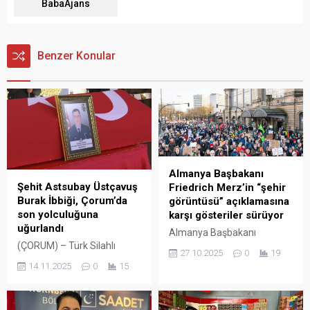
BabaAjans
Benzer Konular
Almanya Başbakanı
Şehit Astsubay Üstçavuş
Friedrich Merz’in “şehir
Burak İbbiği, Çorum’da
görüntüsü” açıklamasına
son yolculuğuna
karşı gösteriler sürüyor
uğurlandı
Almanya Başbakanı
(ÇORUM) – Türk Silahlı
Friedrich Merz’in
27.10.2025
0
19
Kuvvetleri’nin Gürcistan-
göçmenlerle ilgili “şehir
14.11.2025
0
15
Azerbaycan sınırında düşen
görüntüsü” açıklaması,
“C130” tipi askeri kargo
ülkede protestolara yol açtı.
uçağında şehit olan Hava
Birçok şehirde düzenlenen