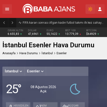
FIFA kararı sonrası Afgan kadın futbol takımı ilk kez sahaya çıktı
GRAM ALTIN
DOLAR
EURO
BIST 100
BITCOIN
6.655,83
47,6961
55,1622
13.779,39
$64929
İstanbul Esenler Hava Durumu
Anasayfa
Hava Durumu
İstanbul
Esenler
İstanbul
Esenler
Cumar
Paz
P
25°
Açık
Açık
A
08 Ağustos 2026
Açık
32°
31°
31
/
/
/
25°
25°
24
HİSSEDİLEN
NEM
RÜZGAR