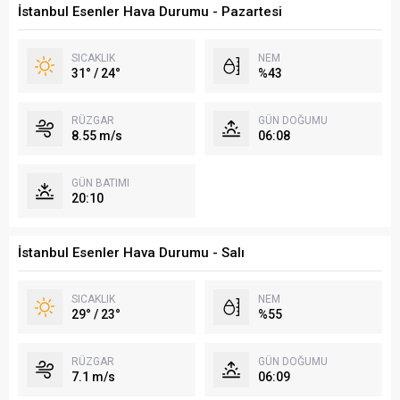
İstanbul Esenler Hava Durumu - Pazartesi
SICAKLIK
NEM
31° / 24°
%43
RÜZGAR
GÜN DOĞUMU
8.55 m/s
06:08
GÜN BATIMI
20:10
İstanbul Esenler Hava Durumu - Salı
SICAKLIK
NEM
29° / 23°
%55
RÜZGAR
GÜN DOĞUMU
7.1 m/s
06:09