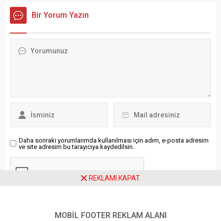
Amor, gazeteci Fatih Altaylı’nın
Kolları Üyesi Bilge Kağan
Bir Yorum Yazın
4 yıl 2 ay hapis cezasına
Şarbat‘ın bu sene
çarptırılmasının “rejimin en
Boğaziçi Üniversitesi’ni
ufak eleştiriyi, hatta sadece
kazandığını ve henüz 19
Türkiye tarihine yapılan basit
yaşında olduğunu
göndermeleri bile bastırmaya
belirterek, “Pırıl pırıl bir
çalışmasının bir başka örneği
evladımız, ‘kurtuluş yok
olduğunu” belirtti. Sanchez
tek başına’ dediği ve işçi
Amor, X hesabından yaptığı
sınıfının hakkını
paylaşımda, şunları kaydetti:
savunduğu için hapse
“Bugün Türk gazeteci Fatih
atıldı. Bilinsin ki artık bu
Altaylı ünlü...
millet susmaz. Bu ülkenin
gençleri...
Daha sonraki yorumlarımda kullanılması için adım, e-posta adresim
ve site adresim bu tarayıcıya kaydedilsin.
REKLAMI KAPAT
MOBİL FOOTER REKLAM ALANI