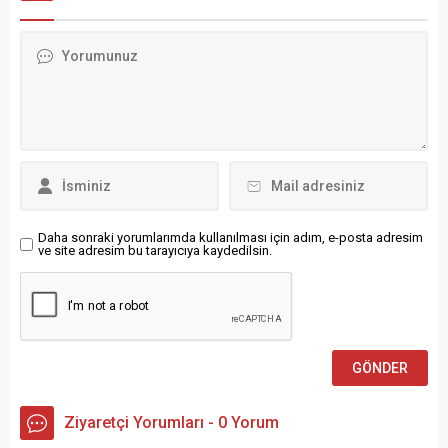
gerçekleşen buluşma
olabileceği belirtildi.
yaklaşık 40 dakika sürdü.
Nevşehir İl Jandarma
Cumhurbaşkanı Erdoğan,
Komutanlığı ekipleri, tarihi ve
MHP lideri Devlet Bahçeli’yi
kültürel mirasın
Ankara’daki evinde ziyaret
korunmasına yönelik
etti. Türkmenbeyi Caddesi
yürütülen çalışmalar
üzerinde bulunan konutta
kapsamında 7 Kasım’da
yapılan görüşme, yıl içindeki
Merkez ilçeye bağlı
altıncı Erdoğan–Bahçeli
Kaymaklı beldesinde
buluşması olarak kayda
izinsiz...
geçti. Bahçeli,...
Daha sonraki yorumlarımda kullanılması için adım, e-posta adresim
ve site adresim bu tarayıcıya kaydedilsin.
Ziyaretçi Yorumları - 0 Yorum