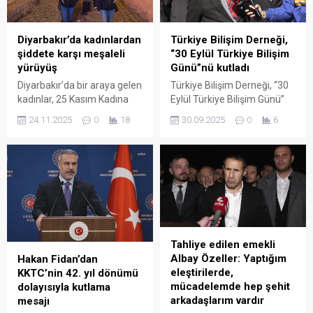
Diyarbakır’da kadınlardan
Türkiye Bilişim Derneği,
şiddete karşı meşaleli
“30 Eylül Türkiye Bilişim
yürüyüş
Günü”nü kutladı
Diyarbakır’da bir araya gelen
Türkiye Bilişim Derneği, “30
kadınlar, 25 Kasım Kadına
Eylül Türkiye Bilişim Günü”
Yönelik Şiddete Karşı
dolayısıyla Ulus’taki Atatürk
24.11.2025
0
18
30.09.2025
0
6
Uluslararası Mücadele Günü
Anıtı’nda tören düzenledi.
dolasıyla meşaleli yürüyüş
Türkiye’nin ilk bilgisayar
düzenledi. Çeşitli sivil
programcısı Kaya Kılan,
toplum kuruluşlarınca 25
“1960 tarihinde Avrupa’nın
Kasım Kadına Yönelik
yarı doğusundan
Şiddete Karşı Uluslararası
Japonya’ya kadar olan
Mücadele Günü dolayısıyla
topraklar üzerinde
meşaleli yürüyüş
elektronik bilgisayar
düzenlendi. Merkez Sur
bulunmuyor. Bundan dolayı
Tahliye edilen emekli
ilçesindeki İskenderpaşa
ilk kez bilgisayara sahip olan
Albay Özeller: Yaptığım
Hakan Fidan’dan
mahallesinde bir araya
ülke olarak gururluyuz,
eleştirilerde,
KKTC’nin 42. yıl dönümü
gelen kadınlar ellerinde
mutluyuz. Bu vesileyle
mücadelemde hep şehit
dolayısıyla kutlama
meşaleleriyle yaptıkları
bilgisayarın ülkemize
arkadaşlarım vardır
mesajı
yürüyüşte kadına yönelik...
gelişinin 65’inci yılını...