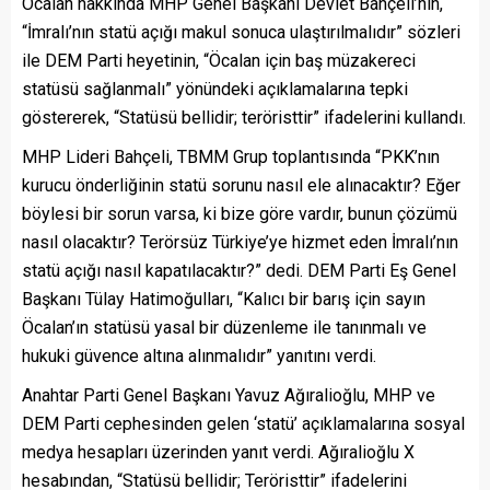
Öcalan hakkında MHP Genel Başkanı Devlet Bahçeli’nin,
“İmralı’nın statü açığı makul sonuca ulaştırılmalıdır” sözleri
ile DEM Parti heyetinin, “Öcalan için baş müzakereci
statüsü sağlanmalı” yönündeki açıklamalarına tepki
göstererek, “Statüsü bellidir; teröristtir” ifadelerini kullandı.
MHP Lideri Bahçeli, TBMM Grup toplantısında “PKK’nın
kurucu önderliğinin statü sorunu nasıl ele alınacaktır? Eğer
böylesi bir sorun varsa, ki bize göre vardır, bunun çözümü
nasıl olacaktır? Terörsüz Türkiye’ye hizmet eden İmralı’nın
statü açığı nasıl kapatılacaktır?” dedi. DEM Parti Eş Genel
Başkanı Tülay Hatimoğulları, “Kalıcı bir barış için sayın
Öcalan’ın statüsü yasal bir düzenleme ile tanınmalı ve
hukuki güvence altına alınmalıdır” yanıtını verdi.
Anahtar Parti Genel Başkanı Yavuz Ağıralioğlu, MHP ve
DEM Parti cephesinden gelen ‘statü’ açıklamalarına sosyal
medya hesapları üzerinden yanıt verdi. Ağıralioğlu X
hesabından, “Statüsü bellidir; Teröristtir” ifadelerini