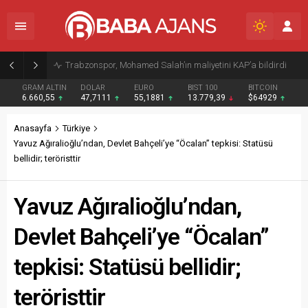
Trabzonspor, Mohamed Salah’ın maliyetini KAP’a bildirdi
GRAM ALTIN
DOLAR
EURO
BIST 100
BITCOIN
6.660,55
47,7111
55,1881
13.779,39
$64929
Anasayfa
Türkiye
Yavuz Ağıralioğlu’ndan, Devlet Bahçeli’ye “Öcalan” tepkisi: Statüsü
bellidir; teröristtir
Yavuz Ağıralioğlu’ndan,
Devlet Bahçeli’ye “Öcalan”
tepkisi: Statüsü bellidir;
teröristtir