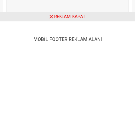
tabi tutulacak. Savunma
Eyaletinin Fürth kentindeki
Bakanı Boris Pistorius,
Unterfürberg bölgesindeki
koalisyon partilerinin
bir tarlada yapılan sondaj
REKLAMI KAPAT
savunma uzmanlarıyla
çalışmaları sırasında İkinci...
yapılan toplantıda
anlaşmaya varıldığını
açıkladı. Yeni...
MOBİL FOOTER REKLAM ALANI
Daha sonraki yorumlarımda kullanılması için adım, e-posta adresim
ve site adresim bu tarayıcıya kaydedilsin.
Ziyaretçi Yorumları - 0 Yorum
Henüz yorum yapılmamış.