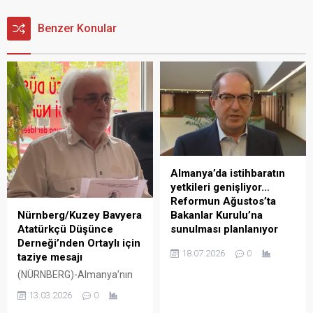
Benzer Konular
Almanya’da istihbaratın
yetkileri genişliyor…
Reformun Ağustos’ta
Nürnberg/Kuzey Bavyera
Bakanlar Kurulu’na
Atatürkçü Düşünce
sunulması planlanıyor
Derneği’nden Ortaylı için
Baba Ajans (BERLİN) –
18.07.2026
0
taziye mesajı
Almanya İçişleri Bakanı
(NÜRNBERG)-Almanya’nın
Alexander Dobrindt,
Nürnberg kentinde faaliyet
istihbarat kurumlarının
13.03.2026
0
gösteren Nürnberg/Kuzey
yetkilerinin genişletilmesini