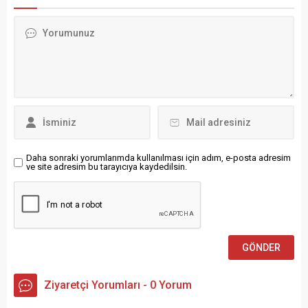
kökenli olduğu belirtilen
milyonlarca kişi alternatif
şüphelinin yabancı bir ülke
ulaşım arayışına girerken,
adına casusluk yapmak ve
grev toplu sözleşme
suç örgütüne üye olmakla
görüşmelerinde baskıyı
suçlandığı kaydedildi.
artırmayı hedefliyor.
Savcılık, şüphelinin
Almanya’da Birleşik Hizmet
NATO’nun Belçika’nın Mons
Sektörü Sendikası (Verdi)
kentinde bulunan Müttefik
tarafından başlatılan 24
Kuvvetler Avrupa...
saatlik uyarı grevi, ülkenin
15...
Daha sonraki yorumlarımda kullanılması için adım, e-posta adresim
ve site adresim bu tarayıcıya kaydedilsin.
Ziyaretçi Yorumları - 0 Yorum