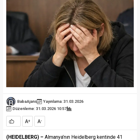
BabaAjans
Yayınlama: 31.03.2026
Düzenleme: 31.03.2026 10:57
A
A
+
-
(HEIDELBERG) –
Almanya’nın Heidelberg kentinde 41