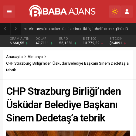
Almanya’da askeri üs üzerinde iki “şüpheli” drone görüldü
GRAM ALTIN
DOLAR
EURO
BIST 100
BITCOIN
6.660,55
47,7111
55,1881
13.779,39
$64891
Anasayfa
Almanya
CHP Strazburg Birliği’nden Üsküdar Belediye Başkanı Sinem Dedetaş’a
tebrik
CHP Strazburg Birliği’nden
Üsküdar Belediye Başkanı
Sinem Dedetaş’a tebrik