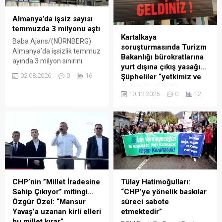
Almanya’da işsiz sayısı
temmuzda 3 milyonu aştı
Kartalkaya
Baba Ajans/(NÜRNBERG)
soruşturmasında Turizm
Almanya’da işsizlik temmuz
Bakanlığı bürokratlarına
ayında 3 milyon sınırını
yurt dışına çıkış yasağı…
aşarak son dönemdeki zayıf
02.08.2026
0
16
Şüpheliler “yetkimiz ve
iş gücü piyasası
eksiklikleri bildirme
görünümünü bir kez daha
10.12.2025
0
12
sorumluluğumuz yok”
ortaya koydu. Federal İş
dedi
Ajansı verilerine göre işsiz
78 kişinin hayatını kaybettiği,
sayısı 3 milyon 7 bine
137 kişinin yaralandığı Grand
yükselirken, açık iş
Kartal Otel yangını faciasına
pozisyonları ve mesleki
ilişkin devam eden
eğitim kontenjanlarında da
soruşturma kapsamında
düşüş yaşandı. Almanya’da
Bolu 1. Sulh Ceza Hakimliği
işsizlik, temmuz ayında 3
Turizm Bakanlığı’nın 9
milyonun...
CHP’nin ”Millet İradesine
Tülay Hatimoğulları:
personeline “taksirle ölüme
Sahip Çıkıyor” mitingi…
“CHP’ye yönelik baskılar
ve yaralanmaya neden olma
Özgür Özel: “Mansur
süreci sabote
suçunun vasfı, mahiyeti,
Yavaş’a uzanan kirli elleri
etmektedir”
mevcut delil durumu, atışı
bu millet kırar”