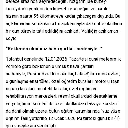
derece arasında seyredeceğini, rüzgarın ise kuzey-
kuzeydoğu yönlerinden kuvvetli eseceğini ve hamle
hızının saatte 55 kilometreye kadar çıkacağını duyurdu. Bu
açıklamadan sonra ikinci bir açıklamayla da kentte okulların
bir gün süreyle tatil edildiğini açıkladı. Valiliğin açıklaması
şöyle:
“Beklenen olumsuz hava şartları nedeniyle…”
“İstanbul genelinde 12.01.2026 Pazartesi günü meteorolik
verilere göre beklenen olumsuz hava şartları
nedeniyle; Resmî-özel tüm okullar, halk eğitim merkezleri,
olgunlaşma enstitüleri, özel öğretim kursları, motorlu taşıt
sürücü kursları, muhtelif kurslar, özel eğitim ve
rehabilitasyon merkezleri, resmî okullardaki destekleme
ve yetiştirme kursları ile özel okullardaki takviye kursları
da dahil olmak üzere; bütün eğitim kurumlarında “yüz yüze
eğitim” faaliyetlerine 12 Ocak 2026 Pazartesi günü bir (1)
gün süreyle ara verilmiştir.