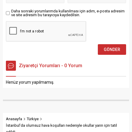
öncesinde meclis salonu
girişinde...
Daha sonraki yorumlarımda kullanılması için adım, e-posta adresim
ve site adresim bu tarayıcıya kaydedilsin.
Ziyaretçi Yorumları - 0 Yorum
Henüz yorum yapılmamış.
Anasayfa
Türkiye
İstanbul’da olumsuz hava koşulları nedeniyle okullar yarın için tatil
edildi