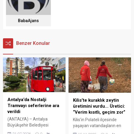
BabaAjans
Benzer Konular
Antalya’da Nostalji
Kilis’te kuraklık zeytin
Tramvayı seferlerine ara
üretimini vurdu… Üretici:
verildi
“Verim kısıtlı, geçim zor”
(ANTALYA) – Antalya
Kilis’in Polateli ilçesinde
Büyükşehir Belediyesi
yaşayan vatandaşların en
Ulaşım Dairesi Başkanı
önemli geçim kaynağı olan
21.07.2026
0