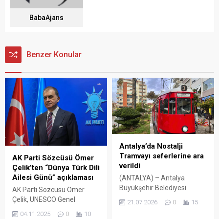
BabaAjans
Benzer Konular
Antalya’da Nostalji
Tramvayı seferlerine ara
AK Parti Sözcüsü Ömer
verildi
Çelik’ten “Dünya Türk Dili
Ailesi Günü” açıklaması
(ANTALYA) – Antalya
Büyükşehir Belediyesi
AK Parti Sözcüsü Ömer
Ulaşım Dairesi Başkanı
Çelik, UNESCO Genel
21.07.2026
0
15
Nurettin Şengül, 1999’da
Konferansı’nda alınan
04.11.2025
0
10
hizmete giren ve Zerdalilik-
kararla 15 Aralık’ın “Dünya