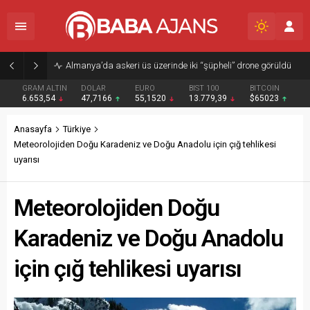
Almanya’da askeri üs üzerinde iki “şüpheli” drone görüldü
GRAM ALTIN
DOLAR
EURO
BIST 100
BITCOIN
6.653,54
47,7166
55,1520
13.779,39
$65023
Anasayfa
Türkiye
Meteorolojiden Doğu Karadeniz ve Doğu Anadolu için çığ tehlikesi
uyarısı
Meteorolojiden Doğu
Karadeniz ve Doğu Anadolu
için çığ tehlikesi uyarısı