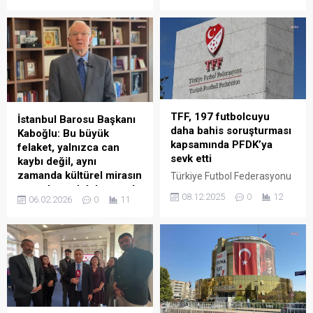
Müze arasında hizmet
Türk Dili Ailesi Günü” ilan
veren 1957 model Nostalji
edilmesine ilişkin açıklama
Tramvayı seferlerine son
yaptı. Çelik, sosyal medya
dönemdeki teknik arızalar
hesabından yaptığı
ve kazalar nedeniyle ara
paylaşımda, “Bugün alınan
verildiğini açıkladı. Antalya
karar, Türk Dünyası, Türkçe
Büyükşehir Belediyesi
konuşanlar ve Türkçe
Ulaşım Dairesi Başkanı
öğrenenler için kutlu olsun.
TFF, 197 futbolcuyu
İstanbul Barosu Başkanı
Şengül, yaptığı açıklamada,
Birleşmiş Milletler Eğitim,
daha bahis soruşturması
Kaboğlu: Bu büyük
“yolcu güvenliğinin en üst
Bilim ve Kültür Teşkilatı
kapsamında PFDK’ya
felaket, yalnızca can
düzeyde sağlanması
(UNESCO) 43....
sevk etti
kaybı değil, aynı
amacıyla Nostalji Tramvayı...
zamanda kültürel mirasın
Türkiye Futbol Federasyonu
ve toplumsal dokunun da
(TFF), bahis oynadığı tespit
08.12.2025
0
12
06.02.2026
0
11
yıkımıdır
edilen 197 amatör
futbolcunun Profesyonel
İstanbul Barosu Başkanı
Futbol Disiplin Kurulu
İbrahim Kaboğlu, 6 Şubat
(PFDK)’na sevk edildiğini
depremlerinin üçüncü yıl
açıkladı. TFF’den yapılan
dönümünde yaptığı
duyuruda, profesyonel
değerlendirmede, yaşanan
liglerde mücadele eden
büyük yıkımın yalnızca doğal
kulüplerin “A Takım”
bir afet olarak ele