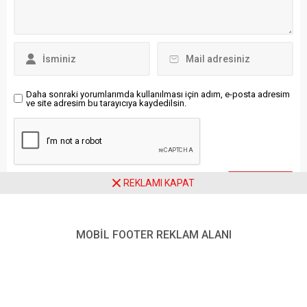
Tesisi’nde su seviyesinin
mimarisinin zirvesi olarak
düştüğü bildirildi. Bu nedenle
kabul edilen Selimiye
P3...
Camisi’ne yapılan
müdahalelerin, yalnızca bir
hattatın şahsi tasarımıyla
açıklanamayacak kadar
ciddi bir ihlal içerdiğini
Daha sonraki yorumlarımda kullanılması için adım, e-posta adresim
ve site adresim bu tarayıcıya kaydedilsin.
belirten Atalar, “450 yıllık bir
dünya mirasına başka...
REKLAMI KAPAT
Ziyaretçi Yorumları - 0 Yorum
MOBİL FOOTER REKLAM ALANI
Henüz yorum yapılmamış.