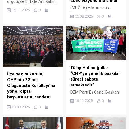
2050 vizyonu ele alındı
örgütüyle birlikte Anıtkabir’i
ziyaret etti. Erkol, Anıtkabir
(MUĞLA) – Marmaris
15.11.2025
0
Özel Defteri’ne, “Bu
Belediye Başkanı Acar
05.08.2026
0
cumhuriyetin taşını,
Ünlü’nün sivil toplum
tuğlasını, ekmeğini, aşını,
kuruluşları ve meslek
hakkını, hukukunu, laikliğini,
odalarıyla başlattığı istişare
özgürlüğünü, barışını bir
toplantıları tamamlandı. Bir
avuç çıkar uğruna feda
ay süren süreçte 9 farklı
ettirmeyeceğiz” diye yazdı.
gruptan 110 temsilciyle bir
CHP Ankara İl Başkanlığı, İl
araya gelen Başkan Ünlü,
Başkanı Ümit Erkol’un
“Farklı kesimlerin görüş ve
öncülüğünde CHP Genel
önerilerini dinleyerek
Tülay Hatimoğulları:
Başkan Yardımcısı...
Marmaris’in bugününü,
“CHP’ye yönelik baskılar
İlçe seçim kurulu,
yarınını ve 2050 vizyonuna
süreci sabote
CHP’nin 22’nci
dair fikirleri ortak akılla ele
etmektedir”
Olağanüstü Kurultayı’na
aldık” dedi. Marmaris...
yönelik iptal
DEM Parti Eş Genel Başkanı
başvurularını reddetti
Tülay Hatimoğulları,
16.11.2025
0
Tunceli’de düzenlenen doğa
Çankaya 4’üncü İlçe Seçim
23.09.2025
0
ve yaşam mitinginde yaptığı
Kurulu, CHP’nin, 21 Eylül
konuşmada, “Bugün bu
2025’te yapılan 22’nci
ülkenin ana muhalefet
Olağanüstü Kurultayı’nın
partisi Cumhuriyet Halk
iptali istemli iki başvuruyu