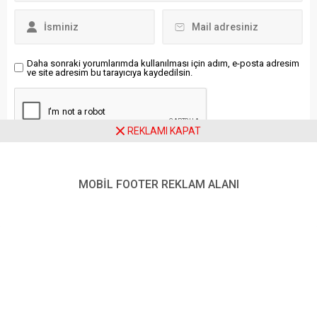
ettik. İki dost ve kardeş ülke
olan Türkiye ve Somali
arasındaki ilişkileri, birçok...
Daha sonraki yorumlarımda kullanılması için adım, e-posta adresim
ve site adresim bu tarayıcıya kaydedilsin.
REKLAMI KAPAT
MOBİL FOOTER REKLAM ALANI
Ziyaretçi Yorumları - 0 Yorum
Henüz yorum yapılmamış.