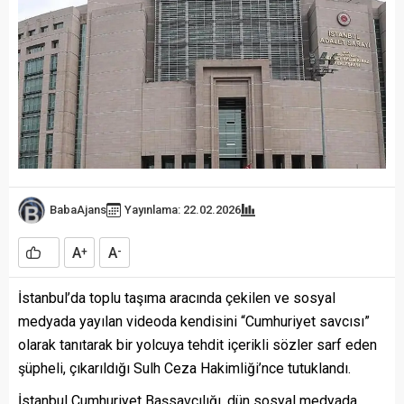
BabaAjans
Yayınlama: 22.02.2026
A
A
+
-
İstanbul’da toplu taşıma aracında çekilen ve sosyal
medyada yayılan videoda kendisini “Cumhuriyet savcısı”
olarak tanıtarak bir yolcuya tehdit içerikli sözler sarf eden
şüpheli, çıkarıldığı Sulh Ceza Hakimliği’nce tutuklandı.
İstanbul Cumhuriyet Başsavcılığı, dün sosyal medyada