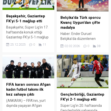
Başakşehir, Gaziantep
Belçika’da Türk sporcu
FK’yi 5-1 mağlup etti
Kıvanç Uygun’dan çifte
Başakşehir, Süper Lig’in 17.
madalya
haftasında konuk ettiği
Haber: Ender Duruel
Gaziantep FK’yi 5-1 mağlup
Belçika’da düzenlenen
etti. Trendyol Süper Lig’in17.
uluslararası grappling ve
25.12.2025
0
11
02.02.2026
0
38
haftasında Rams
Brezilya Jiu-Jitsusu (BJJ)
Başakşehir ile Gazaintep
turnuvalarında mücadele
Furbol Kulübü karşılaştı.
eden 14 yaşındaki ortaokul
Başakşehir fatih terim
öğrencisi Kıvanç Uygun, aynı
stadyumu’nda saat 17.00’de
gün iki farklı branşta
başlayan ve hakem Ali
madalya kazanarak önemli
Şansalan’ın düdük çaldığı
bir başarı elde etti. 12–14
maçı Başakşehir 5-1
yaş grubunda 43 kilo
FIFA kararı sonrası Afgan
kazandı. Konuk takım
kategorisinde yarışan
kadın futbol takımı ilk
Gaziantep FK karşıısnda
Uygun, uluslararası
Gençlerbirliği, Gaziantep
kez sahaya çıktı
Başakşehir’e galibiyeti
grappling turnuvasında
FK’yi 2-1 mağlup etti
(ANKARA) – FIFA’nın, yurt
getiren golleri 21....
bronz madalyanın sahibi
Süper Lig’in 20. haftasında
dışında yaşayan Afgan
oldu. İlk turda Fransa’dan...
Gençlerbirliği sahasında
kadın futbolcuların resmi