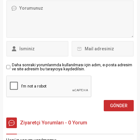
Şampiyonası finalinde
garantileyen Erzurumspor
Almanya, A Millî Erkek
FK, kupasını almak için
Basketbol Takımı’nı 88-83
kentin dört bir yanından
mağlup ederek Avrupa
gelen taraftarları ile buluştu.
şampiyonu oldu. Türkiye ise
Erzurumspor takımının üstü
turnuvayı ikinci sırada
açık bir otobüsle şehir
tamamladı. Final
turuna...
mücadelesi yüksek
tempoda geçerken, iki
takım...
Daha sonraki yorumlarımda kullanılması için adım, e-posta adresim
ve site adresim bu tarayıcıya kaydedilsin.
Ziyaretçi Yorumları - 0 Yorum