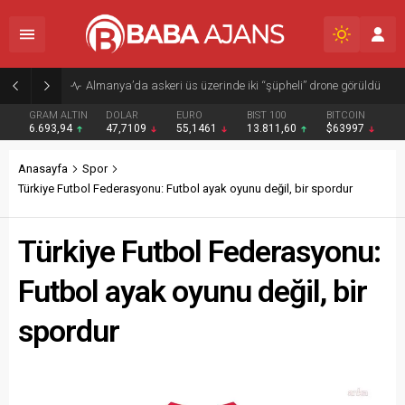
Almanya’da askeri üs üzerinde iki “şüpheli” drone görüldü
GRAM ALTIN
DOLAR
EURO
BIST 100
BITCOIN
6.693,94
47,7109
55,1461
13.811,60
$63997
Anasayfa
Spor
Türkiye Futbol Federasyonu: Futbol ayak oyunu değil, bir spordur
Türkiye Futbol Federasyonu:
Futbol ayak oyunu değil, bir
spordur