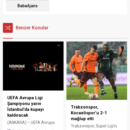
BabaAjans
Benzer Konular
UEFA Avrupa Ligi
Şampiyonu yarın
Trabzonspor,
İstanbul’da kupayı
Kocaelispor’u 2-1
kaldıracak
mağlup etti
(ANKARA) – UEFA Avrupa
Trabzonspor, Süper Lig’in
Ligi’nde sezonun şampiyonu