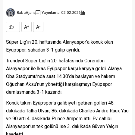
BabaAjans
Yayınlama: 02.02.2026
A
A
+
-
Süper Lig’in 20. haftasında Alanyaspor’a konuk olan
Eyüpspor, sahadan 3-1 galip ayrıldı.
Trendyol Süper Lig’in 20. hafatasında Corendon
Alanyaspor ile İkas Eyüpspor karşı karşıya geldi. Alanya
Oba Stadyumu’nda saat 14.30’da başlayan ve hakem
Oğuzhan Aksu’nun yönettiği karşılaşmayı Eyüpspor
demlasmanda 3-1 kazandı.
Konuk takım Eyüpspor’a galibiyeti getiren golleri 48.
dakikada Talha Ülvan, 86. dakikada Charles Andre Raux Yao
ve 90 artı 4. dakikada Prince Ampem attı. Ev sahibi
Alanyaspor’un tek golünü ise 3. dakikada Güven Yalçın
kaydetti.