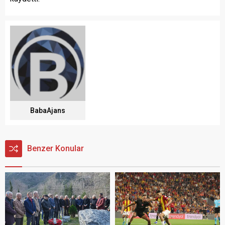
BabaAjans
Benzer Konular