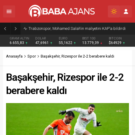
Trabzonspor, Mohamed Salah’ın maliyetini KAP’a bildirdi
GRAM ALTIN
DOLAR
EURO
BIST 100
BITCOIN
6.655,83
47,6961
55,1622
13.779,39
$64929
Anasayfa
Spor
Başakşehir, Rizespor ile 2-2 berabere kaldı
Başakşehir, Rizespor ile 2-2
berabere kaldı