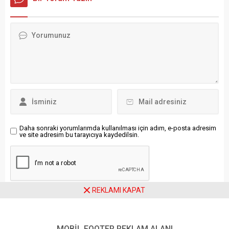
Başakşehir fatih terim
Erkekler Dünya Şampiyonası
stadyumu’nda saat 17.00’de
ilk maçında güçlü rakibi
başlayan ve hakem Ali
Japonya ile karşı karşıya
Şansalan’ın düdük çaldığı
geldi. Filipinler’in Quezon
maçı Başakşehir 5-1
kentinde oynanan G Grubu
kazandı. Konuk takım
mücadelesinde ay-yıldızlı
Gaziantep FK karşıısnda
ekip, Japonya’yı 3-0 mağlup
Başakşehir’e galibiyeti
etti. Smart Araneta
getiren golleri 21....
Coliseum’daki karşılaşmada
milliler,...
Daha sonraki yorumlarımda kullanılması için adım, e-posta adresim
ve site adresim bu tarayıcıya kaydedilsin.
REKLAMI KAPAT
Ziyaretçi Yorumları - 0 Yorum
MOBİL FOOTER REKLAM ALANI