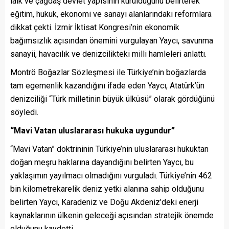
laik ve çağdaş devlet yapısının kurulduğunu belirterek
eğitim, hukuk, ekonomi ve sanayi alanlarındaki reformlara
dikkat çekti. İzmir İktisat Kongresi’nin ekonomik
bağımsızlık açısından önemini vurgulayan Yaycı, savunma
sanayii, havacılık ve denizcilikteki milli hamleleri anlattı.
Montrö Boğazlar Sözleşmesi ile Türkiye’nin boğazlarda
tam egemenlik kazandığını ifade eden Yaycı, Atatürk’ün
denizciliği “Türk milletinin büyük ülküsü” olarak gördüğünü
söyledi.
“Mavi Vatan uluslararası hukuka uygundur”
“Mavi Vatan” doktrininin Türkiye’nin uluslararası hukuktan
doğan meşru haklarına dayandığını belirten Yaycı, bu
yaklaşımın yayılmacı olmadığını vurguladı. Türkiye’nin 462
bin kilometrekarelik deniz yetki alanına sahip olduğunu
belirten Yaycı, Karadeniz ve Doğu Akdeniz’deki enerji
kaynaklarının ülkenin geleceği açısından stratejik önemde
olduğunu kaydetti.