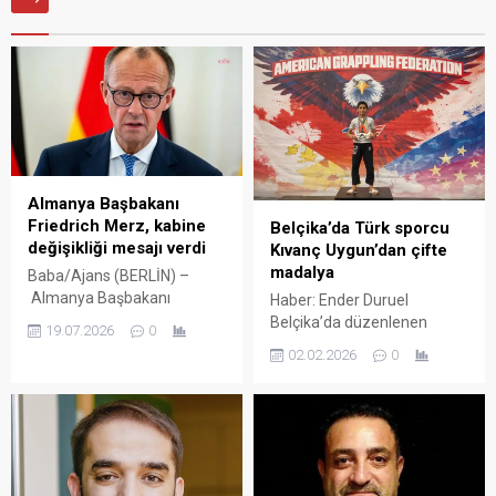
Almanya Başbakanı
Friedrich Merz, kabine
Belçika’da Türk sporcu
değişikliği mesajı verdi
Kıvanç Uygun’dan çifte
madalya
Baba/Ajans (BERLİN) –
Almanya Başbakanı
Haber: Ender Duruel
Friedrich Merz, Hristiyan
Belçika’da düzenlenen
19.07.2026
0
Birlik Partileri (CDU/CSU)
uluslararası grappling ve
02.02.2026
0
Meclis Grubu Başkanı Jens
Brezilya Jiu-Jitsusu (BJJ)
Spahn’ın istifasının ardından
turnuvalarında mücadele
kabinede değişiklik
eden 14 yaşındaki ortaokul
yapabileceği mesajını verdi.
öğrencisi Kıvanç Uygun, aynı
Berlin kulislerinde Spahn’ın
gün iki farklı branşta
yerine Başbakanlık
madalya kazanarak önemli