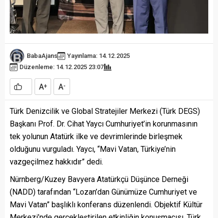
BabaAjans
Yayınlama: 14.12.2025
Düzenleme: 14.12.2025 23:07
A
A
+
-
Türk Denizcilik ve Global Stratejiler Merkezi (Türk DEGS)
Başkanı Prof. Dr. Cihat Yaycı Cumhuriyet’in korunmasının
tek yolunun Atatürk ilke ve devrimlerinde birleşmek
olduğunu vurguladı. Yaycı, “Mavi Vatan, Türkiye’nin
vazgeçilmez hakkıdır” dedi.
Nürnberg/Kuzey Bavyera Atatürkçü Düşünce Derneği
(NADD) tarafından “Lozan’dan Günümüze Cumhuriyet ve
Mavi Vatan” başlıklı konferans düzenlendi. Objektif Kültür
Merkezi’nde gerçekleştirilen etkinliğin konuşmacısı, Türk