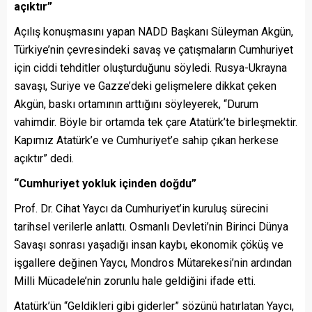
açıktır”
Açılış konuşmasını yapan NADD Başkanı Süleyman Akgün,
Türkiye’nin çevresindeki savaş ve çatışmaların Cumhuriyet
için ciddi tehditler oluşturduğunu söyledi. Rusya-Ukrayna
savaşı, Suriye ve Gazze’deki gelişmelere dikkat çeken
Akgün, baskı ortamının arttığını söyleyerek, “Durum
vahimdir. Böyle bir ortamda tek çare Atatürk’te birleşmektir.
Kapımız Atatürk’e ve Cumhuriyet’e sahip çıkan herkese
açıktır” dedi.
“Cumhuriyet yokluk içinden doğdu”
Prof. Dr. Cihat Yaycı da Cumhuriyet’in kuruluş sürecini
tarihsel verilerle anlattı. Osmanlı Devleti’nin Birinci Dünya
Savaşı sonrası yaşadığı insan kaybı, ekonomik çöküş ve
işgallere değinen Yaycı, Mondros Mütarekesi’nin ardından
Milli Mücadele’nin zorunlu hale geldiğini ifade etti.
Atatürk’ün “Geldikleri gibi giderler” sözünü hatırlatan Yaycı,