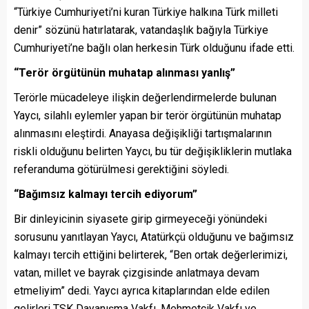
“Türkiye Cumhuriyeti’ni kuran Türkiye halkına Türk milleti
denir” sözünü hatırlatarak, vatandaşlık bağıyla Türkiye
Cumhuriyeti’ne bağlı olan herkesin Türk olduğunu ifade etti.
“Terör örgütünün muhatap alınması yanlış”
Terörle mücadeleye ilişkin değerlendirmelerde bulunan
Yaycı, silahlı eylemler yapan bir terör örgütünün muhatap
alınmasını eleştirdi. Anayasa değişikliği tartışmalarının
riskli olduğunu belirten Yaycı, bu tür değişikliklerin mutlaka
referanduma götürülmesi gerektiğini söyledi.
“Bağımsız kalmayı tercih ediyorum”
Bir dinleyicinin siyasete girip girmeyeceği yönündeki
sorusunu yanıtlayan Yaycı, Atatürkçü olduğunu ve bağımsız
kalmayı tercih ettiğini belirterek, “Ben ortak değerlerimizi,
vatan, millet ve bayrak çizgisinde anlatmaya devam
etmeliyim” dedi. Yaycı ayrıca kitaplarından elde edilen
gelirleri TSK Dayanışma Vakfı, Mehmetçik Vakfı ve