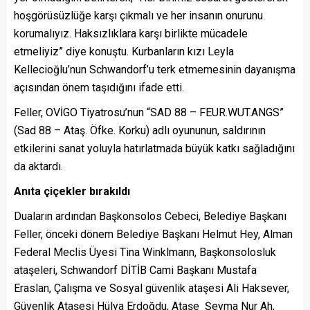
hoşgörüsüzlüğe karşı çıkmalı ve her insanın onurunu
korumalıyız. Haksızlıklara karşı birlikte mücadele
etmeliyiz” diye konuştu. Kurbanların kızı Leyla
Kellecioğlu’nun Schwandorf’u terk etmemesinin dayanışma
açısından önem taşıdığını ifade etti.
Feller, OVİGO Tiyatrosu’nun “SAD 88 – FEUR.WUT.ANGS”
(Sad 88 – Ataş. Öfke. Korku) adlı oyununun, saldırının
etkilerini sanat yoluyla hatırlatmada büyük katkı sağladığını
da aktardı.
Anıta çiçekler bırakıldı
Duaların ardından Başkonsolos Cebeci, Belediye Başkanı
Feller, önceki dönem Belediye Başkanı Helmut Hey, Alman
Federal Meclis Üyesi Tina Winklmann, Başkonsolosluk
ataşeleri, Schwandorf DİTİB Cami Başkanı Mustafa
Eraslan, Çalışma ve Sosyal güvenlik ataşesi Ali Haksever,
Güvenlik Ataşesi Hülya Erdoğdu, Ataşe Şeyma Nur Ah,