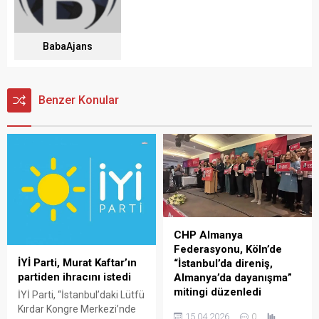
BabaAjans
Benzer Konular
CHP Almanya
Federasyonu, Köln’de
İYİ Parti, Murat Kaftar’ın
“İstanbul’da direniş,
partiden ihracını istedi
Almanya’da dayanışma”
mitingi düzenledi
İYİ Parti, “İstanbul’daki Lütfü
Kırdar Kongre Merkezi’nde
KÖLN – CHP Almanya
15.04.2026
0