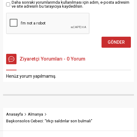
Alexander Dobrindt,
Daha sonraki yorumlarımda kullanılması için adım, e-posta adresim
ülkedeki güvenlik durumuna
ve site adresim bu tarayıcıya kaydedilsin.
ilişkin...
Ziyaretçi Yorumları - 0 Yorum
Henüz yorum yapılmamış.
Anasayfa
Almanya
Başkonsolos Cebeci: “Irkçı saldırılar son bulmalı”