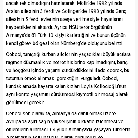
ancak tek olmadığını hatırlatarak, Mölln’de 1992 yılında
Arslan ailesinin 3 ferdi ve Solingen’de 1993 yılında Genç
ailesinin 5 ferdi evlerinin ateşe verilmesiyle hayatlarını
kaybettiklerini aktardı. Ayrıca NSU terör örgütünün
Almanya’da 8’i Türk 10 kişiyi katlettiğini ve bunun üçünün
kendi görev bölgesi olan Nürnberg’de olduğunu belirtti.
Cebeci, tanıştığı kurban ailelerinin yaşadıkları büyük acılara
rağmen düşmanlık ve nefret hislerine kapılmadığını, barış
ve hoşgörü içinde yaşamı sürdürdüklerini ifade ederek, bu
tutumun örnek alınması gerektiğini vurguladı. Cebeci,
kundaklamada hayatta kalan kızları Leyla Kellecioğlu’nun
aynı kentte yaşamını sürdürmesi kıymetli bir mesaj olarak
görülmesi gerekir.
Cebeci son olarak ta, Almanya da dahil olmak üzere,
Avrupa’da aşırı sağın yükselişinin dikkatle izlenmesi ve
önlemlerin alınması, 64 yıldır Almanya’da yaşayan Türklerin
Almanya’nın asli unsurları olarak görülmesi ve