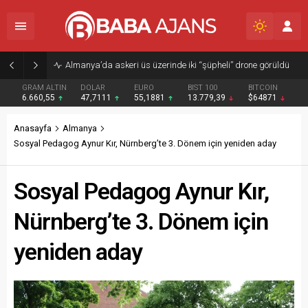
Almanya’da askeri üs üzerinde iki “şüpheli” drone görüldü
GRAM ALTIN
DOLAR
EURO
BIST 100
BITCOIN
6.660,55
47,7111
55,1881
13.779,39
$64871
Anasayfa
Almanya
Sosyal Pedagog Aynur Kır, Nürnberg’te 3. Dönem için yeniden aday
Sosyal Pedagog Aynur Kır,
Nürnberg’te 3. Dönem için
yeniden aday