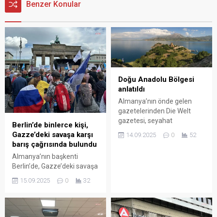
Benzer Konular
Doğu Anadolu Bölgesi
anlatıldı
Almanya’nın önde gelen
gazetelerinden Die Welt
gazetesi, seyahat
Berlin’de binlerce kişi,
sayfasında Türkiye’nin Doğu
Gazze’deki savaşa karşı
14.09.2025
0
52
Anadolu Bölgesi’ne yer
barış çağrısında bulundu
verdi. “Kimsenin tanımadığı
Almanya’nın başkenti
Türkiye’ye hoş
Berlin’de, Gazze’deki savaşa
geldiniz”başlıklı haberde,
karşı barış çağrısında
Türkiye denince genellikle
15.09.2025
0
32
bulunmak, soykırımı
İstanbul, Antalya, Bodrum
durdurmak için
ve Kapadokya’nın akla
Brandenburger Tor’da
geldiği ancak Doğu
gösteri düzenlendi.