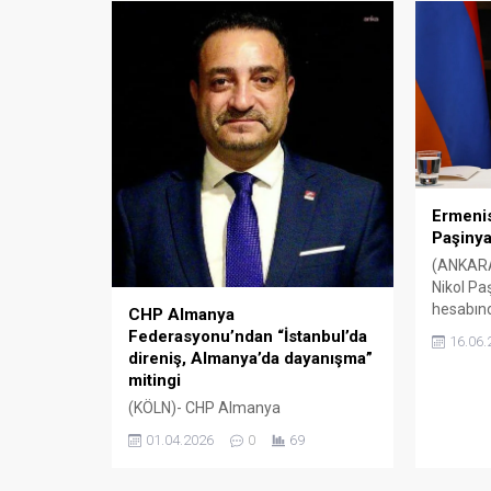
Karayipler’deki askeri gerilimi
ardından 
artırırken, Venezuela Devlet
sınavının
Başkanı Nicolas Maduro sınır ve
bugün ül
deniz güvenliğini güçlendirdi; ABD
Delhi’de
ise Porto Riko’ya 10 adet F-35 savaş
genelind
uçağı konuşlandırdı. Venezuela
öğrenci, 
Dışişleri Bakanlığı, dün...
programl
düzenlen
Ermeni
Paşinya
(ANKARA
Nikol Pa
hesabınd
CHP Almanya
ABD ile İ
Federasyonu’ndan “İstanbul’da
16.06.
duyurul
direniş, Almanya’da dayanışma”
memnuniy
mitingi
belirtere
(KÖLN)- CHP Almanya
bulunduğ
Federasyonu, 12 Nisan’da Bergisch
01.04.2026
0
69
arabuluc
Gladbach’ta “İstanbul’da Direniş,
ettiğini 
Almanya’da Dayanışma” mitingi
paylaşım