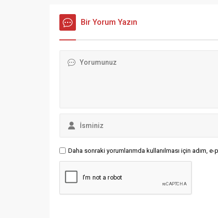
düzenleyecek. Etkinlikte CHP Genel
Devletler
Başkan Yardımcısı Nurhayat Altaca
anlaşma
Kayışoğlu, CHP İstanbul İl Başkanı
Bir Yorum Yazın
karşılıyo
Özgür Çelik, Almanya Alevi Birlikleri
Pakistan,
Federasyonu (AABF) Başkanı
Hüseyin Mat ve CHP Parti Meclis
Üyesi Tolga Sağ konuşma yapacak.
CHP Almanya Federasyonu,
“İstanbul’da Direniş, Almanya’da...
Daha sonraki yorumlarımda kullanılması için adım, e-p