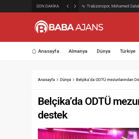
SON DAKİKA
Trabzonspor, Mohamed Salah’ı
Anasayfa
Almanya
Dünya
Türkiye
Anasayfa
Dünya
Belçika’da ODTÜ mezunlarından De
Belçika’da ODTÜ mezun
destek