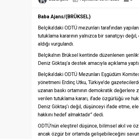
Baba Ajans/(BRÜKSEL)
Belçika’daki ODTÜ mezunları tarafından yapıla
tutuklama kararının yalnızca bir sanatçıyı değil
aldığı vurgulandı.
Belçika’nın Brüksel kentinde düzenlenen şenl
Deniz Göktaş’a destek amacıyla açıklama yaptı
Belçika’daki ODTÜ Mezunları Eşgüdüm Komitesi 
yönetmeni Erdinç Utku, Türkiye’de gazetecilerde
uzanan baskı ortamının demokratik değerlere za
verilen tutuklama kararı, ifade özgürlüğü ve huk
Deniz Göktaş’ı değil, düşünceyi ifade etme, el
hakkını hedef almaktadır” dedi.
ODTÜ’nün eleştirel düşünce, bilimsel akıl ve ö
ancak özgür bir ortamda gelişebileceğini savun