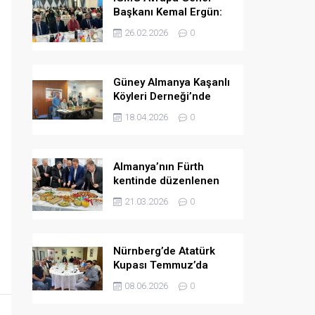
Başkanı Kemal Ergün:
Müslümanlara yönelik
26.02.2026
0
ön yargılar arttı.
Güney Almanya Kaşanlı
Köyleri Derneği’nde
yeni yönetim belirlendi
18.04.2026
0
Almanya’nın Fürth
kentinde düzenlenen
bayramlaşma
21.03.2026
0
programında birlik ve
dayanışma mesajları
verildi
Nürnberg’de Atatürk
Kupası Temmuz’da
düzenlenecek
08.06.2026
0