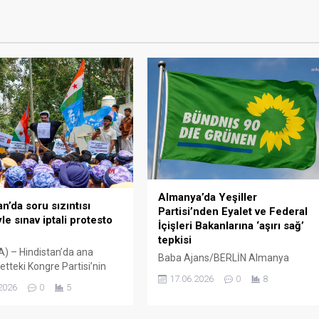
Almanya’da Yeşiller
n’da soru sızıntısı
Partisi’nden Eyalet ve Federal
le sınav iptali protesto
İçişleri Bakanlarına ‘aşırı sağ’
tepkisi
) – Hindistan’da ana
Baba Ajans/BERLİN Almanya
tteki Kongre Partisi’nin
Yeşiller Partisi, Hamburg’da
17.06.2026
0
8
oluna bağlı çok sayıda kişi,
yapılacak İçişleri Bakanları
2026
0
5
rin sınav sorularının
Konferansı’nda aşırı sağ tehdidin
ığını tespit etmesinin
gündeme alınmamasını eleştirerek,