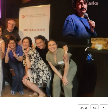
A
A
0
+
-