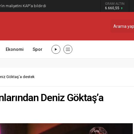
GRAM ALTIN
n maliyetini KAP’a bildirdi
6.660,55
Ekonomi
Spor
niz Göktaş’a destek
larından Deniz Göktaş’a