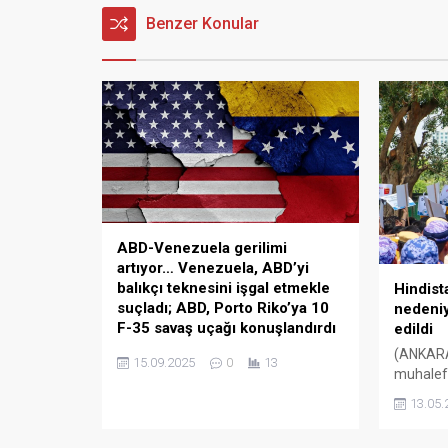
Benzer Konular
ABD-Venezuela gerilimi
artıyor… Venezuela, ABD’yi
balıkçı teknesini işgal etmekle
Hindista
suçladı; ABD, Porto Riko’ya 10
nedeniy
F-35 savaş uçağı konuşlandırdı
edildi
Venezuela, ABD savaş gemisinin,
(ANKARA
15.09.2025
0
13
ülkenin özel ekonomik bölgesinde 9
muhalefe
balıkçıyı taşıyan tekneye 8 saat
öğrenci k
13.05.
boyunca yasa dışı şekilde “işgal
yetkilile
ettiğini” açıkladı. Olay,
sızdırıld