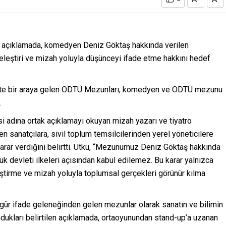
n açıklamada, komedyen Deniz Göktaş hakkında verilen
, eleştiri ve mizah yoluyla düşünceyi ifade etme hakkını hedef
ikte bir araya gelen ODTÜ Mezunları, komedyen ve ODTÜ mezunu
.
adına ortak açıklamayı okuyan mizah yazarı ve tiyatro
n sanatçılara, sivil toplum temsilcilerinden yerel yöneticilere
rar verdiğini belirtti. Utku, “Mezunumuz Deniz Göktaş hakkında
uk devleti ilkeleri açısından kabul edilemez. Bu karar yalnızca
eştirme ve mizah yoluyla toplumsal gerçekleri görünür kılma
zgür ifade geleneğinden gelen mezunlar olarak sanatın ve bilimin
dukları belirtilen açıklamada, ortaoyunundan stand-up’a uzanan