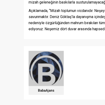
mizah geleneğinin baskılarla susturulamayacağı
Açıklamada, “Mizah toplumun vicdanıdır. Neşey
savunmaktır. Deniz Göktaş’la dayanışma içindey
nedeniyle özgürlüğünden mahrum bırakılan tüm s
ediyoruz. Neşemiz dört duvar arasında hapsedil
BabaAjans