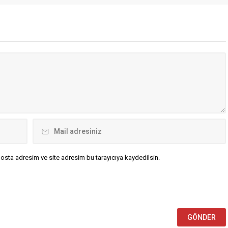
i ile İran arasında varılan
Toplantısı”nın ardından sosyal
yı memnuniyetle
medya hesabından
ruz” ifadelerini kullandı.
değerlendirmede bulundu. Şerif, şu
 Katar, Türkiye ve diğer...
ifadeleri kullandı: “Bu akşam Türkiy
Cumhuriyeti Dışişleri Bakanı Sayın...
osta adresim ve site adresim bu tarayıcıya kaydedilsin.