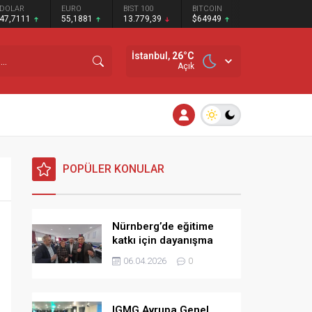
DOLAR
EURO
BIST 100
BITCOIN
47,7111
55,1881
13.779,39
$64949
İstanbul,
26
°C
Açık
POPÜLER KONULAR
Nürnberg’de eğitime
katkı için dayanışma
kahvaltısı
06.04.2026
0
IGMG Avrupa Genel