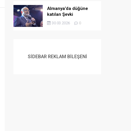
Almanya’da düğüne
katılan Şevki
Yılmaz’dan gençlere
30.03.2026
0
evlilik çağrısı:
Müslüman gençlerin
flört etme ve
evlenmeme lüksü yok
SİDEBAR REKLAM BİLEŞENİ