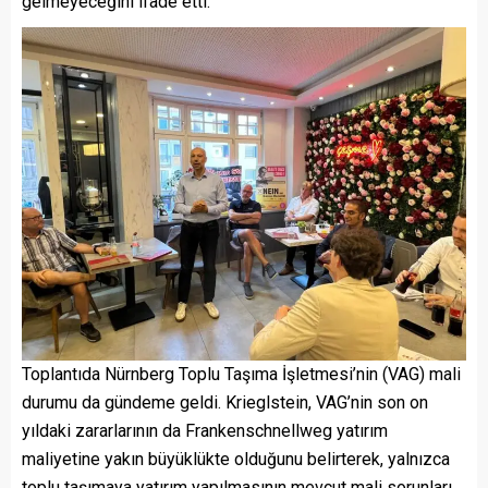
gelmeyeceğini ifade etti.
Toplantıda Nürnberg Toplu Taşıma İşletmesi’nin (VAG) mali
durumu da gündeme geldi. Krieglstein, VAG’nin son on
yıldaki zararlarının da Frankenschnellweg yatırım
maliyetine yakın büyüklükte olduğunu belirterek, yalnızca
toplu taşımaya yatırım yapılmasının mevcut mali sorunları