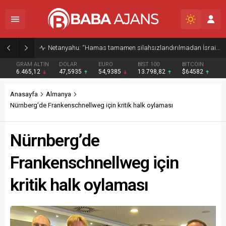
Netanyahu: “Hamas tamamen silahsızlandırılmadan İsrail Gazze’den çekilmeyecek”
GRAM ALTIN
DOLAR
EURO
BIST 100
BITCOIN
6.465,12
47,5935
54,9385
13.798,82
$64582
Anasayfa
Almanya
Nürnberg’de Frankenschnellweg için kritik halk oylaması
Nürnberg’de
Frankenschnellweg için
kritik halk oylaması