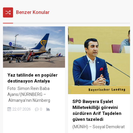
Benzer Konular
Yaz tatilinde en popüler
destinasyon Antalya
Foto: Simon Rein Baba
Ajans/(NÜRNBERG –
Almanya’nın Nürnberg
SPD Bavyera Eyalet
kentindeki Albrecht Dürer
Milletvekilliği görevini
22.07.2026
0
Havalimanı’nda en çok
sürdüren Arif Taşdelen
tercih edilen rotanın
güven tazeledi
Antalya’ya olduğu bildirildi.
(MÜNİH) – Sosyal Demokrat
Nürnberg’de yaz boyunca
parti (SPD) Bavyera Eyalet