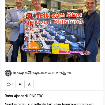
BabaAjans
Yayınlama: 26.06.2026
20
A
A
0
+
-
Baba Ajans/NÜRNBERG
Nürnberg’de uzun yıllardır tartışılan Frankenschnellweg