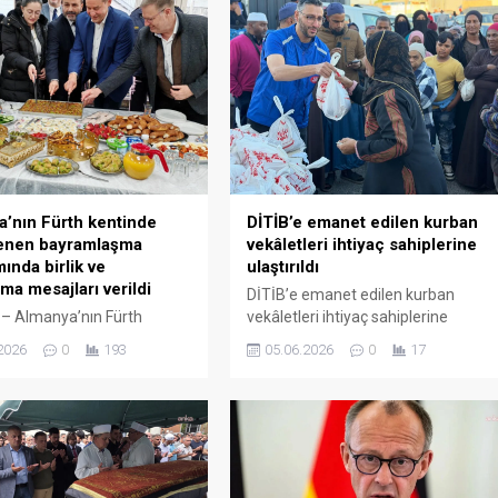
’nın Fürth kentinde
DİTİB’e emanet edilen kurban
enen bayramlaşma
vekâletleri ihtiyaç sahiplerine
ında birlik ve
ulaştırıldı
ma mesajları verildi
DİTİB’e emanet edilen kurban
– Almanya’nın Fürth
vekâletleri ihtiyaç sahiplerine
 Mevlana Camii’nde,
ulaştırıldı Baba Ajans Diyanet İşleri
2026
0
193
05.06.2026
0
17
 Bayramı dolayısıyla
Türk İslam Birliği (DİTİB) ile Türkiye
aşma programı düzenlendi.
Diyanet Vakfı (TDV) iş birliğinde
ve Türk yemeklerinin ikram
“Kurbanını Paylaş, Kardeşinle
programda, birlik ve
Yakınlaş” temasıyla yürütülen
a mesajları verildi.
vekâletle kurban kesim
aşma programına,
organizasyonu kapsamında kesilen
nin Nürnberg Başkonsolosu
kurbanlar, Türkiye başta olmak