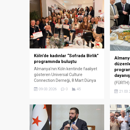
Köln’de kadınlar “Sofrada Birlik”
Almanya
programında buluştu
düzenl
Almanya’nın Köln kentinde faaliyet
program
gösteren Universal Culture
dayanış
Connection Derneği, 8 Mart Dünya
(FÜRTH) 
Kadınlar Günü dolayısıyla “Sofrada
kentinde
09.03.2026
0
45
21.03.
Birlik (Together at SOFRA)” iftar
Ramazan
programı düzenledi. Etkinlikte farklı
bayraml
milletlerden kadınlar dayanışma ve
Baklava 
kültürel paylaşımı deneyimledi.
edildiği 
Universal Culture Connection
dayanışm
Derneği’nin düzenlediği “Sofrada
Bayraml
Birlik” temalı iftar programına,
Türkiye’