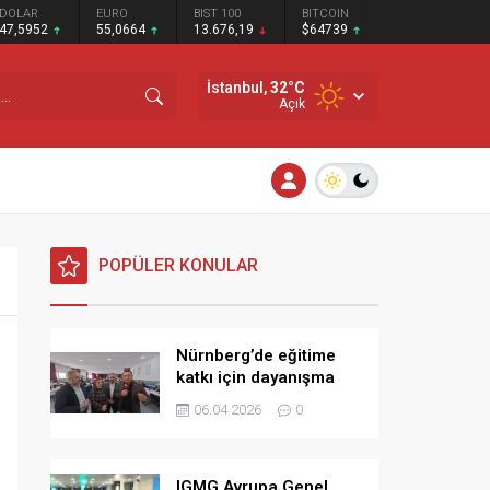
DOLAR
EURO
BIST 100
BITCOIN
47,5952
55,0664
13.676,19
$64739
İstanbul,
32
°C
Açık
POPÜLER KONULAR
Nürnberg’de eğitime
katkı için dayanışma
kahvaltısı
06.04.2026
0
IGMG Avrupa Genel