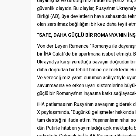
dayanışma ve desteğimizi ifade ediyoruz. Bu,
güvenlik olayıdır. Bu olaylar, Rusya’nın Ukrayna
Birliği (AB), üye devletlerin hava sahasında tek
olan sarsılmaz bağlılığını bir kez daha teyit etm
“SAFE, DAHA GÜÇLÜ BİR ROMANYA’NIN İN
Von der Leyen Rumence “Romanya ile dayanışma 
bir İHA Galati’de bir apartmana isabet etmişti. 
Ukrayna’ya karşı yürüttüğü savaşın doğrudan bir
daha doğrudan bir tehdit haline gelmektedir. B
Ve vereceğimiz yanıt, durumun aciliyetiyle uyuml
savunmasına ve erken uyarı sistemlerine büyük
güçlü bir Romanya’nın inşasına katkı sağlayacakt
İHA patlamasının Rusya’nın savaşının giderek da
X paylaşımında, “Bugünkü gelişmeler hakkında 
tam desteğini ifade ettim. Yaşananların nihai s
dün Putin’e hitaben yayımladığı açık mektupta b
erdirebilir. Gelecek hafta AB Savunma Bakanları