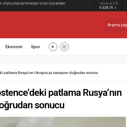
ilahsızlandırılmadan İsrail Gazze’den
GRAM ALTIN
6.528,76
Ekonomi
Spor
eki patlama Rusya’nın Ukrayna’ya savaşının doğrudan sonucu
östence’deki patlama Rusya’nın
doğrudan sonucu