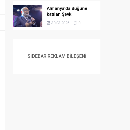
Almanya’da düğüne
katılan Şevki
Yılmaz’dan gençlere
30.03.2026
0
evlilik çağrısı:
Müslüman gençlerin
flört etme ve
evlenmeme lüksü yok
SİDEBAR REKLAM BİLEŞENİ