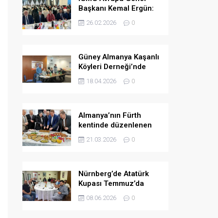
Başkanı Kemal Ergün:
Müslümanlara yönelik
26.02.2026
0
ön yargılar arttı.
Güney Almanya Kaşanlı
Köyleri Derneği’nde
yeni yönetim belirlendi
18.04.2026
0
Almanya’nın Fürth
kentinde düzenlenen
bayramlaşma
21.03.2026
0
programında birlik ve
dayanışma mesajları
verildi
Nürnberg’de Atatürk
Kupası Temmuz’da
düzenlenecek
08.06.2026
0