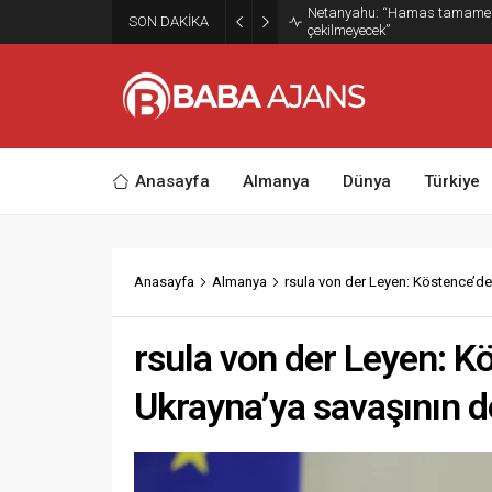
Netanyahu: “Hamas tamamen s
SON DAKİKA
çekilmeyecek”
Anasayfa
Almanya
Dünya
Türkiye
Anasayfa
Almanya
rsula von der Leyen: Köstence’d
rsula von der Leyen: K
Ukrayna’ya savaşının 