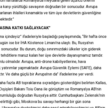
 son haftalarda Romanya’da meydana gelen üçüncü önemli
’ya karşı yürüttüğü savaşının doğrudan bir sonucudur. Avrupa
rarlanan ihlalleri kınamakta ve tüm üye devletlerin güvenliğine
ektedir.”
ŞASINA KATKI SAĞLAYACAK”
içindeyiz” ifadeleriyle başladığı paylaşımında, “Bir hafta önce
Bugün ise bir İHA Köstence Limanı’na ulaştı. Bu, Rusya’nın
 sonucudur. Bu durum, doğu sınırımızdaki ülkeler için giderek
u tehditlere maruz kalan her üye devletle dayanışmamız tamdır.
u olmalıdır. Avrupa, anti-drone kabiliyetlerine, hava
 yatırımlar yapmaktadır. Avrupa Güvenlik Eylemi (SAFE), daha
ır. Ve daha güçlü bir Avrupa’nın da” ifadelerine yer verdi.
ha fazla AB topraklarına sıçradığını gösterdiğini belirten Kallas,
Dışişleri Bakanı Toiu Oana ile görüştüm ve Romanya’ya AB’nin
orumluluğu doğrudan Rusya’ya aittir. Cumhurbaşkanı Zelenski’nin
elirttiği gibi, Moskova bu savaşı herhangi bir gün sona
, Ukrayna’ya desteğimizi daha nasıl artırabileceğimizi ve AB’nin