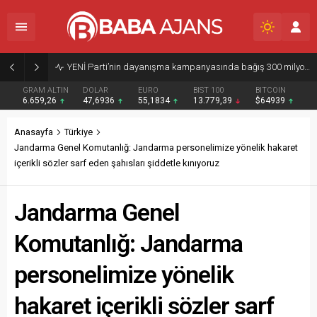
YENİ Parti’nin dayanışma kampanyasında bağış 300 milyon lirayı aştı
GRAM ALTIN
DOLAR
EURO
BIST 100
BITCOIN
6.659,26
47,6936
55,1834
13.779,39
$64939
Anasayfa
Türkiye
Jandarma Genel Komutanlığ: Jandarma personelimize yönelik hakaret
içerikli sözler sarf eden şahısları şiddetle kınıyoruz
Jandarma Genel
Komutanlığ: Jandarma
personelimize yönelik
hakaret içerikli sözler sarf