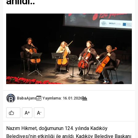
anıldı..
BabaAjans
Yayınlama: 16.01.2026
A
A
+
-
Nazım Hikmet, doğumunun 124. yılında Kadıköy
Belediyesi’nin etkinliği ile anıldı. Kadıköy Belediye Başkanı