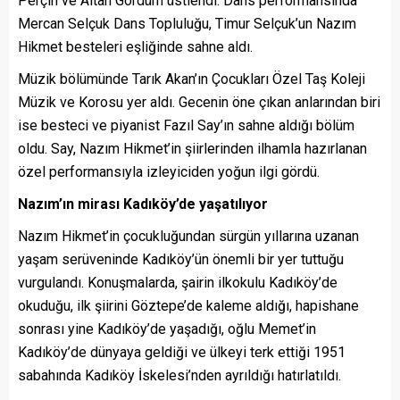
Perçin ve Altan Gördüm üstlendi. Dans performansında
Mercan Selçuk Dans Topluluğu, Timur Selçuk’un Nazım
Hikmet besteleri eşliğinde sahne aldı.
Müzik bölümünde Tarık Akan’ın Çocukları Özel Taş Koleji
Müzik ve Korosu yer aldı. Gecenin öne çıkan anlarından biri
ise besteci ve piyanist Fazıl Say’ın sahne aldığı bölüm
oldu. Say, Nazım Hikmet’in şiirlerinden ilhamla hazırlanan
özel performansıyla izleyiciden yoğun ilgi gördü.
Nazım’ın mirası Kadıköy’de yaşatılıyor
Nazım Hikmet’in çocukluğundan sürgün yıllarına uzanan
yaşam serüveninde Kadıköy’ün önemli bir yer tuttuğu
vurgulandı. Konuşmalarda, şairin ilkokulu Kadıköy’de
okuduğu, ilk şiirini Göztepe’de kaleme aldığı, hapishane
sonrası yine Kadıköy’de yaşadığı, oğlu Memet’in
Kadıköy’de dünyaya geldiği ve ülkeyi terk ettiği 1951
sabahında Kadıköy İskelesi’nden ayrıldığı hatırlatıldı.