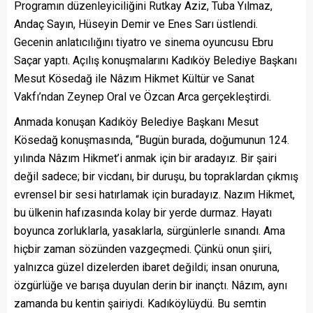
Programın düzenleyiciliğini Rutkay Aziz, Tuba Yılmaz,
Andaç Sayın, Hüseyin Demir ve Enes Sarı üstlendi.
Gecenin anlatıcılığını tiyatro ve sinema oyuncusu Ebru
Saçar yaptı. Açılış konuşmalarını Kadıköy Belediye Başkanı
Mesut Kösedağ ile Nâzım Hikmet Kültür ve Sanat
Vakfı’ndan Zeynep Oral ve Özcan Arca gerçekleştirdi.
Anmada konuşan Kadıköy Belediye Başkanı Mesut
Kösedağ konuşmasında, “Bugün burada, doğumunun 124.
yılında Nâzım Hikmet’i anmak için bir aradayız. Bir şairi
değil sadece; bir vicdanı, bir duruşu, bu topraklardan çıkmış
evrensel bir sesi hatırlamak için buradayız. Nazım Hikmet,
bu ülkenin hafızasında kolay bir yerde durmaz. Hayatı
boyunca zorluklarla, yasaklarla, sürgünlerle sınandı. Ama
hiçbir zaman sözünden vazgeçmedi. Çünkü onun şiiri,
yalnızca güzel dizelerden ibaret değildi; insan onuruna,
özgürlüğe ve barışa duyulan derin bir inançtı. Nâzım, aynı
zamanda bu kentin şairiydi. Kadıköylüydü. Bu semtin