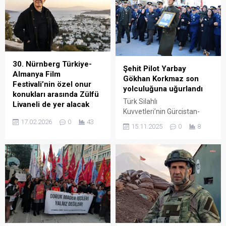
30. Nürnberg Türkiye-
Şehit Pilot Yarbay
Almanya Film
Gökhan Korkmaz son
Festivali’nin özel onur
yolculuğuna uğurlandı
konukları arasında Zülfü
Türk Silahlı
Livaneli de yer alacak
Kuvvetleri’nin Gürcistan-
Almanya ile Türkiye
Azerbaycan sınırında düşen
17.02.2026
0
43
15.11.2025
0
8
arasındaki en önemli kültür-
“C130” tipi askeri kargo
sanat etkinliklerinden biri
uçağında şehit olan Hava
kabul edilen 30. Nürnberg
Pilot Yarbay Gökhan
Türkiye-Almanya Film
Korkmaz, Büyükçekmece
Festivali, 27 Şubat’ta
Kuba Camisi’nde son
başlayacak. Etkinliğin özel
yolculuğuna uğurlandı. Şehit
konukları arasında Zülfü
Hava Pilot Yarbay Gökhan
Livaneli de yer alacak.
Korkmaz’ın (41) cenazesi,
Almanya’da her yıl Nürnberg
Büyükçekmece’deki ailesinin
kentinde düzenlenen ve iki
evinden helallik alınmasının