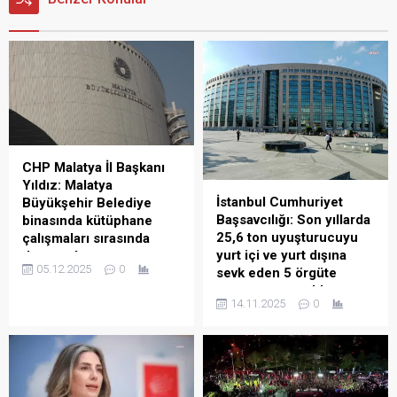
CHP Malatya İl Başkanı
Yıldız: Malatya
İstanbul Cumhuriyet
Büyükşehir Belediye
Başsavcılığı: Son yıllarda
binasında kütüphane
25,6 ton uyuşturucuyu
çalışmaları sırasında
yurt içi ve yurt dışına
deprem hasarının ortaya
05.12.2025
0
sevk eden 5 örgüte
çıkması endişe vericidir
operasyon yapıldı
CHP Malatya İl Başkanı Barış
14.11.2025
0
İstanbul Cumhuriyet
Yıldız, Malatya Büyükşehir
Başsavcılığı, 5 ayrı suç
Belediyesi’nin bina içine
örgütüne yönelik
yaptığı kütüphane
operasyonlarla ilgili
çalışmaları sırasında yapının
ayrıntıları paylaştı.
6 Şubat depremlerinde