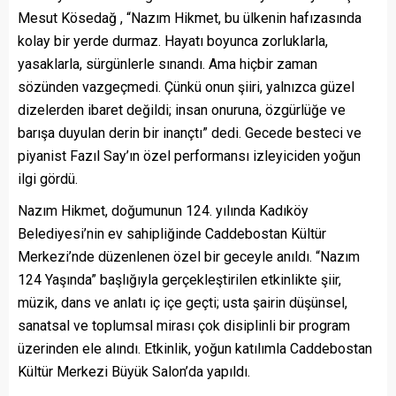
Mesut Kösedağ , “Nazım Hikmet, bu ülkenin hafızasında
kolay bir yerde durmaz. Hayatı boyunca zorluklarla,
yasaklarla, sürgünlerle sınandı. Ama hiçbir zaman
sözünden vazgeçmedi. Çünkü onun şiiri, yalnızca güzel
dizelerden ibaret değildi; insan onuruna, özgürlüğe ve
barışa duyulan derin bir inançtı” dedi. Gecede besteci ve
piyanist Fazıl Say’ın özel performansı izleyiciden yoğun
ilgi gördü.
Nazım Hikmet, doğumunun 124. yılında Kadıköy
Belediyesi’nin ev sahipliğinde Caddebostan Kültür
Merkezi’nde düzenlenen özel bir geceyle anıldı. “Nazım
124 Yaşında” başlığıyla gerçekleştirilen etkinlikte şiir,
müzik, dans ve anlatı iç içe geçti; usta şairin düşünsel,
sanatsal ve toplumsal mirası çok disiplinli bir program
üzerinden ele alındı. Etkinlik, yoğun katılımla Caddebostan
Kültür Merkezi Büyük Salon’da yapıldı.