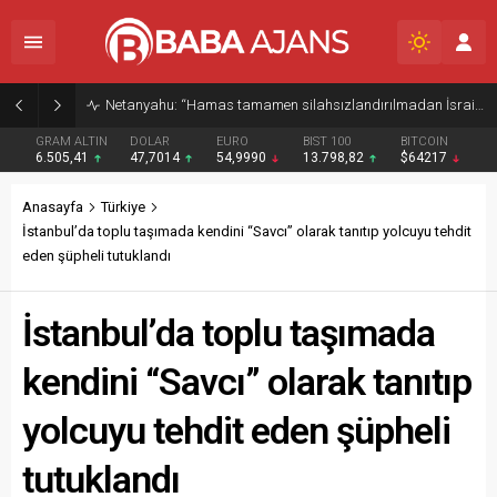
Netanyahu: “Hamas tamamen silahsızlandırılmadan İsrail Gazze’den çekilmeyecek”
GRAM ALTIN
DOLAR
EURO
BIST 100
BITCOIN
6.505,41
47,7014
54,9990
13.798,82
$64217
Anasayfa
Türkiye
İstanbul’da toplu taşımada kendini “Savcı” olarak tanıtıp yolcuyu tehdit
eden şüpheli tutuklandı
İstanbul’da toplu taşımada
kendini “Savcı” olarak tanıtıp
yolcuyu tehdit eden şüpheli
tutuklandı