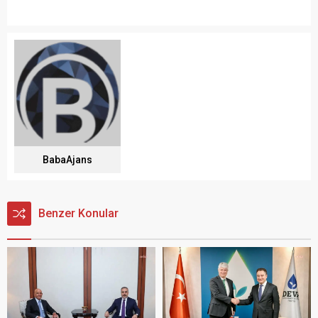
BabaAjans
Benzer Konular