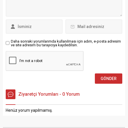
kurup randevulaşmamız
Köy Derneği Başkanı Dursun
halinde, ya ben kendilerine
Çorlu, Anadolu Abdallar
bir ziyaret yaparım ya da
Cemevi Derneği Başkanı
kendilerini davet ederim.
Haydar Marakcı ve Elmalı
Onların bizi ziyaretini temin
Dostları...
ederiz. Aramızda zaten...
Daha sonraki yorumlarımda kullanılması için adım, e-posta adresim
ve site adresim bu tarayıcıya kaydedilsin.
Ziyaretçi Yorumları - 0 Yorum
Henüz yorum yapılmamış.