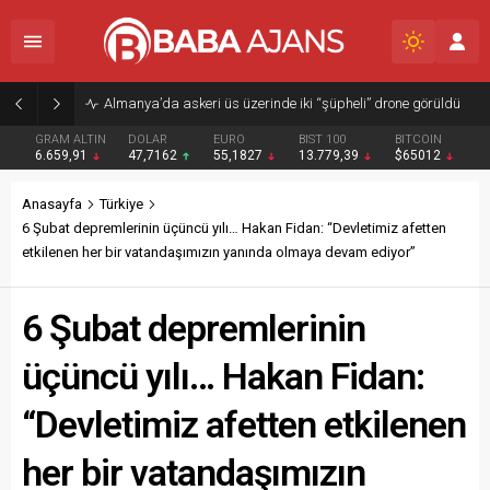
Almanya’da askeri üs üzerinde iki “şüpheli” drone görüldü
GRAM ALTIN
DOLAR
EURO
BIST 100
BITCOIN
6.659,91
47,7162
55,1827
13.779,39
$65012
Anasayfa
Türkiye
6 Şubat depremlerinin üçüncü yılı… Hakan Fidan: “Devletimiz afetten
etkilenen her bir vatandaşımızın yanında olmaya devam ediyor”
6 Şubat depremlerinin
üçüncü yılı… Hakan Fidan:
“Devletimiz afetten etkilenen
her bir vatandaşımızın