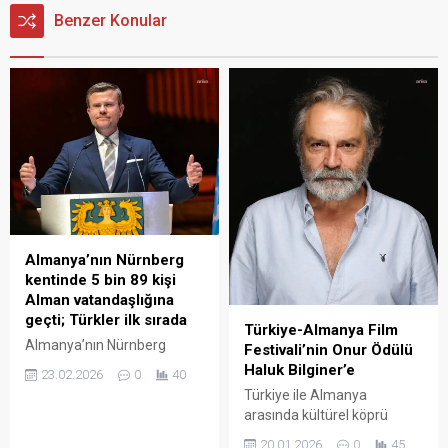
Benzer Konular
Almanya’nın Nürnberg
kentinde 5 bin 89 kişi
Alman vatandaşlığına
geçti; Türkler ilk sırada
Türkiye-Almanya Film
Almanya’nın Nürnberg
Festivali’nin Onur Ödülü
kentinde 1 Ağustos 2024 –
Haluk Bilginer’e
23.02.2026
0
40
31 Aralık 2025 tarihleri
Türkiye ile Almanya
arasında 5 bin 89 kişi Alman
arasında kültürel köprü
vatandaşlığına geçti.
kuran Türkiye-Almanya Film
Nürnberg Büyükşehir
20.01.2026
0
45