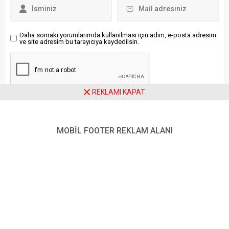
bölümünün başkanı
resimler de Nasrettin Hoca
Deborah Turness, ABD
heykelinin arka duvarına
Başkanı Donald Trump’ın 6...
asıldı. Etkinlikte konuşan
Utku,...
Daha sonraki yorumlarımda kullanılması için adım, e-posta adresim
ve site adresim bu tarayıcıya kaydedilsin.
REKLAMI KAPAT
Ziyaretçi Yorumları - 0 Yorum
MOBİL FOOTER REKLAM ALANI
Henüz yorum yapılmamış.