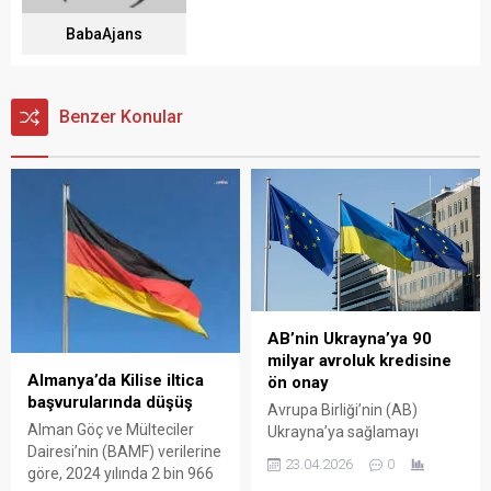
BabaAjans
Benzer Konular
AB’nin Ukrayna’ya 90
milyar avroluk kredisine
Almanya’da Kilise iltica
ön onay
başvurularında düşüş
Avrupa Birliği’nin (AB)
Alman Göç ve Mülteciler
Ukrayna’ya sağlamayı
Dairesi’nin (BAMF) verilerine
planladığı 90 milyar euroluk
23.04.2026
0
göre, 2024 yılında 2 bin 966
kredi paketi, üye ülkelerin