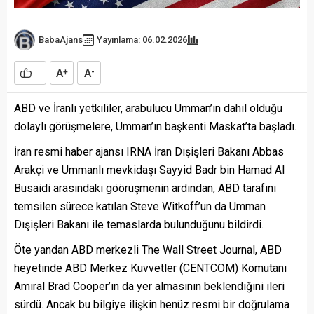
BabaAjans
Yayınlama: 06.02.2026
A
A
+
-
ABD ve İranlı yetkililer, arabulucu Umman’ın dahil olduğu
dolaylı görüşmelere, Umman’ın başkenti Maskat’ta başladı.
İran resmi haber ajansı IRNA İran Dışişleri Bakanı Abbas
Arakçi ve Ummanlı mevkidaşı Sayyid Badr bin Hamad Al
Busaidi arasındaki göörüşmenin ardından, ABD tarafını
temsilen sürece katılan Steve Witkoff’un da Umman
Dışişleri Bakanı ile temaslarda bulunduğunu bildirdi.
Öte yandan ABD merkezli The Wall Street Journal, ABD
heyetinde ABD Merkez Kuvvetler (CENTCOM) Komutanı
Amiral Brad Cooper’ın da yer almasının beklendiğini ileri
sürdü. Ancak bu bilgiye ilişkin henüz resmi bir doğrulama