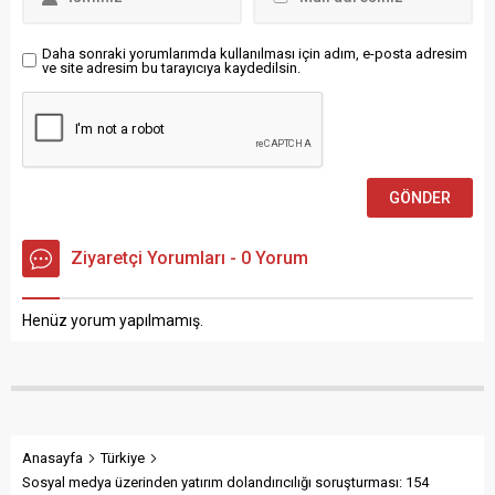
ve ilgili kurumlarımızın tüm
36 yaşındaki tren görevlisi...
ekipleri saha taramalarına
derhal başlamıştır.
Daha sonraki yorumlarımda kullanılması için adım, e-posta adresim
ve site adresim bu tarayıcıya kaydedilsin.
Depremden...
Ziyaretçi Yorumları - 0 Yorum
Henüz yorum yapılmamış.
Anasayfa
Türkiye
Sosyal medya üzerinden yatırım dolandırıcılığı soruşturması: 154