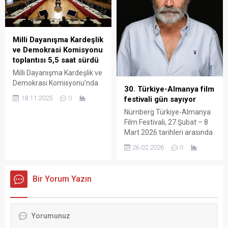
Başkanı Ahmet Özer ile
karşıladı. Türkiye ziyaretinin
görüştü. Görüşmede, Ahmet
ardından İstanbul’dan
Özer’in kızı Seraf Özer, CHP
ayrılan Papa 14. Leo, üç
İstanbul İl Başkanı Özgür
günlük seyahati için
Milli Dayanışma Kardeşlik
Çelik de yer ald
Lübnan’ın başkenti Beyrut’a
ve Demokrasi Komisyonu
ulaştı. Papa’yı taşıyan ITA...
toplantısı 5,5 saat sürdü
Milli Dayanışma Kardeşlik ve
Demokrasi Komisyonu’nda
30. Türkiye-Almanya film
İçişleri Bakanı Yerlikaya, Milli
18.11.2025
0
festivali gün sayıyor
Savunma Bakanı Yaşar
Nürnberg Türkiye-Almanya
Güler ve MİT Başkanı
Film Festivali, 27 Şubat – 8
İbrahim Kalın sunum yaptı
Mart 2026 tarihleri arasında
ve milletvekillerinin
30. yılını kutluyor: Haluk
sorularını yanıtladı. Toplantı
26.02.2026
0
Bilginer onur ödülünü
5,5 saat sürdü. Milli
alacak. Zülfü Livaneli, Nur
Dayanışma Kardeşlik ve
Sürer gibi sanatçılar da
Demokrasi Komisyonu
Bir Yorum Yazın
festivalde onur konukları
TBMM Başkanı Numan
arasında yer alacak. Seçkin
Kurtulmuş’un başkanlığında
filmler ve ünlü konuklarla
toplandı. Tören Salonu’nda
kültürler buluşacak.
saat 15.20’de başlayan
Almanya çapında ilgiyle
toplantıda, İçişleri Bakanı