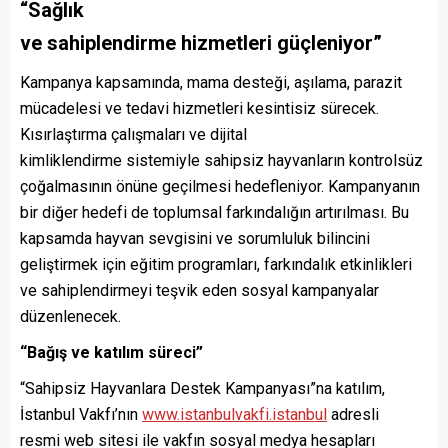
“
Sağlık
ve
s
ahiplendirme
h
izmetleri
g
üçleniyor
”
Kampanya kapsamında, mama desteği, aşılama, parazit
mücadelesi ve tedavi hizmetleri kesintisiz sürecek.
Kısırlaştırma çalışmaları ve dijital
kimliklendirme sistemiyle sahipsiz hayvanların kontrolsüz
çoğalmasının önüne geçilmesi hedefleniyor. Kampanyanın
bir diğer hedefi de toplumsal farkındalığın artırılması. Bu
kapsamda hayvan sevgisini ve sorumluluk bilincini
geliştirmek için eğitim programları, farkındalık etkinlikleri
ve sahiplendirmeyi teşvik eden sosyal kampanyalar
düzenlenecek.
“
Bağış ve
k
atılım
s
üreci
”
“Sahipsiz Hayvanlara Destek Kampanyası”na katılım,
İstanbul Vakfı’nın
www.istanbulvakfi.istanbul
adresli
resmi web sitesi ile vakfın sosyal medya hesapları