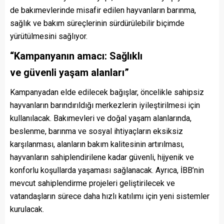
de bakımevlerinde misafir edilen hayvanların barınma,
sağlık ve bakım süreçlerinin sürdürülebilir biçimde
yürütülmesini sağlıyor.
“
Kampanyanın
a
macı: Sağlıklı
ve
g
üvenli
y
aşam
a
lanları
”
Kampanyadan elde edilecek bağışlar, öncelikle sahipsiz
hayvanların barındırıldığı merkezlerin iyileştirilmesi için
kullanılacak. Bakımevleri ve doğal yaşam alanlarında,
beslenme, barınma ve sosyal ihtiyaçların eksiksiz
karşılanması, alanların bakım kalitesinin artırılması,
hayvanların sahiplendirilene kadar güvenli, hijyenik ve
konforlu koşullarda yaşaması sağlanacak. Ayrıca, İBB’nin
mevcut sahiplendirme projeleri geliştirilecek ve
vatandaşların sürece daha hızlı katılımı için yeni sistemler
kurulacak.