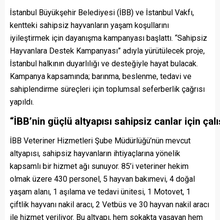
İstanbul Büyükşehir Belediyesi (İBB) ve İstanbul Vakfı,
kentteki sahipsiz hayvanların yaşam koşullarını
iyileştirmek için dayanışma kampanyası başlattı. “Sahipsiz
Hayvanlara Destek Kampanyası” adıyla yürütülecek proje,
İstanbul halkının duyarlılığı ve desteğiyle hayat bulacak.
Kampanya kapsamında; barınma, beslenme, tedavi ve
sahiplendirme süreçleri için toplumsal seferberlik çağrısı
yapıldı.
“
İBB’nin
g
üçlü
a
ltyapısı
s
ahipsiz
c
anlar
i
çin
ç
al
İBB Veteriner Hizmetleri Şube Müdürlüğü’nün mevcut
altyapısı, sahipsiz hayvanların ihtiyaçlarına yönelik
kapsamlı bir hizmet ağı sunuyor. 85’i veteriner hekim
olmak üzere 430 personel, 5 hayvan bakımevi, 4 doğal
yaşam alanı, 1 aşılama ve tedavi ünitesi, 1 Motovet, 1
çiftlik hayvanı nakil aracı, 2 Vetbüs ve 30 hayvan nakil aracı
ile hizmet veriliyor. Bu altyapı, hem sokakta yaşayan hem