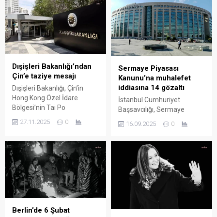
Dışişleri Bakanlığı’ndan
Sermaye Piyasası
Çin’e taziye mesajı
Kanunu’na muhalefet
iddiasına 14 gözaltı
Dışişleri Bakanlığı, Çin’in
Hong Kong Özel İdare
İstanbul Cumhuriyet
Bölgesi’nin Tai Po
Başsavcılığı, Sermaye
bölgesinde dün meydana
Piyasası Kanunu’na
27.11.2025
0
16.09.2025
0
gelen yangın sonucunda
muhalefet iddiasıyla
yaşanan can kayıplarından
Investco Holding yetkilileri
dolayı hayatını
hakkında işlem yapıldığını
kaybedenlerin yakınlarına ve
açıkladı. Soruşturma
Çin Halk Cumhuriyeti halkına
kapsamında 14 kişinin
başsağlığı diledi. Dışişleri
gözaltına alındığı duyuruldu.
Bakanlığı’ndan yapılan yazılı
İstanbul Mali Şube ekipleri
açıklamada şunlar
bu sabah savcılığın talimatı
kaydedildi: “Çin Halk
doğrultusunda 14 kişiyi
Berlin’de 6 Şubat
Cumhuriyeti (ÇHC) Hong
gözaltına aldı. Operasyona