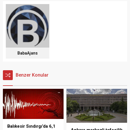
BabaAjans
Benzer Konular
Balıkesir Sındırgı’da 6,1