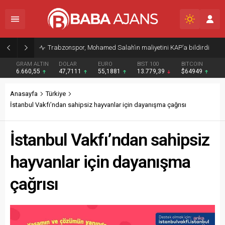
Trabzonspor, Mohamed Salah’ın maliyetini KAP’a bildirdi
GRAM ALTIN
DOLAR
EURO
BIST 100
BITCOIN
6.660,55
47,7111
55,1881
13.779,39
$64949
Anasayfa
Türkiye
İstanbul Vakfı’ndan sahipsiz hayvanlar için dayanışma çağrısı
İstanbul Vakfı’ndan sahipsiz
hayvanlar için dayanışma
çağrısı