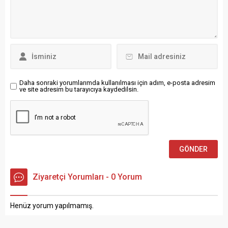
Bakanı Sayın Abdulkadir
Cumhurbaşkanlığı’ndan
Mohamed Nur’u,
yapılan açıklamaya
Başkanlığımızda misafir
göre Cumhurbaşkanı Recep
ettik. İki dost ve kardeş ülke
Tayyip Erdoğan, Türkiye-
olan Türkiye ve Somali
Özbekistan Ortak Stratejik
arasındaki ilişkileri, birçok...
Planlama Grubu’nun
Dördüncü Toplantısı
nedeniyle Ankara’da
Daha sonraki yorumlarımda kullanılması için adım, e-posta adresim
ve site adresim bu tarayıcıya kaydedilsin.
bulunan Özbekistan Dışişleri
Bakanı Bahtiyar Saidov,
İçişleri...
Ziyaretçi Yorumları - 0 Yorum
Henüz yorum yapılmamış.