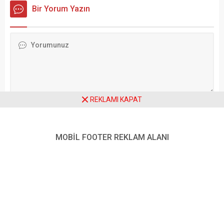
Francisco Bay Area
etti. İstanbul ekibi sezonu 57
Bir Yorum Yazın
Stadı’nda Paraguay ile
puanla 5. sırada tamamladı.
karşılaştı. Karşılaşmayı El
Trendyol Süper Lig’in 34. ve
Salvador Futbol
son haftasında Gaziantep
Federasyonundan Ivan
FK ile Rams Başakşehir karşı
Arcides Barton Cisneros
karşıya geldi. Gaziantep
yönetti. Paraguay,
Büyükşehir Stadyumu’nda
karşılaşmanın 2.
oynanan mücadeleyi konuk
dakikasında Galarza Fonda
ekip Rams Başakşehir 2-1
ile 1-0 öne geçti.
kazandı....
REKLAMI KAPAT
Paraguay’dan Miguel
Almiron 45+3”üncü...
Daha sonraki yorumlarımda kullanılması için adım, e-posta adresim
MOBİL FOOTER REKLAM ALANI
ve site adresim bu tarayıcıya kaydedilsin.