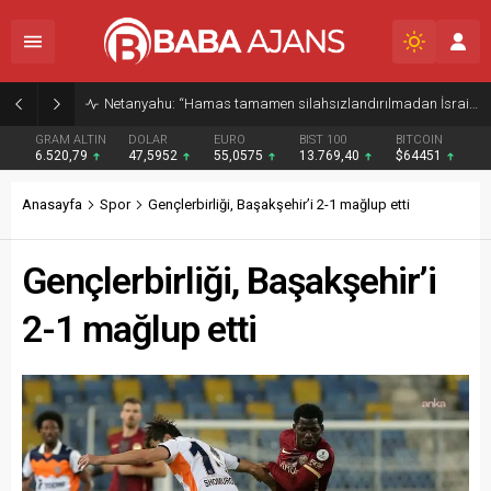
Netanyahu: “Hamas tamamen silahsızlandırılmadan İsrail Gazze’den çekilmeyecek”
GRAM ALTIN
DOLAR
EURO
BIST 100
BITCOIN
6.520,79
47,5952
55,0575
13.769,40
$64451
Anasayfa
Spor
Gençlerbirliği, Başakşehir’i 2-1 mağlup etti
Gençlerbirliği, Başakşehir’i
2-1 mağlup etti