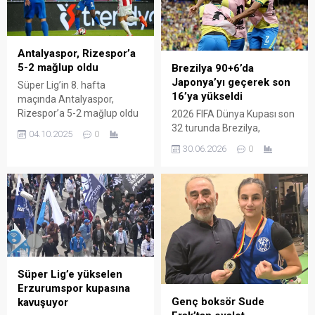
Antalyaspor, Rizespor’a
5-2 mağlup oldu
Brezilya 90+6’da
Japonya’yı geçerek son
Süper Lig’in 8. hafta
16’ya yükseldi
maçında Antalyaspor,
Rizespor’a 5-2 mağlup oldu
2026 FIFA Dünya Kupası son
Trendyol Süper Lig’in 8.
32 turunda Brezilya,
04.10.2025
0
hafta açılış maçında
Japonya’yı 2-1 mağlup
30.06.2026
0
Antalayaspor ile Çaykur
ederek son 16 turuna
Rizespor karşı karşıya
yükseldi. Japonya’nın 29.
geldi.Corendaon Airlines
dakikada Sano ile öne
Park Antalya
geçtiği maçta Brezilya,
Stadyumuu’nda saat
56’ncı dakikada Casemiro ve
20.00’de başlayan
90+6’ncı dakikada
karşılaşmayı hakem Ozan
Martinelli’nin golleriyle tur
Ergün yönetti. Konuk takım
biletini aldı. 2026 FIFA Dünya
Rizespor 4. dakikada
Kupası son 32 turunda
Süper Lig’e yükselen
Jesurun Rak Sakyi ve 9.
Brezilya ile Japonya karşı
Erzurumspor kupasına
dakikada Vaclav Jurecka’nın
karşıya geldi. Japonya’nın...
Genç boksör Sude
kavuşuyor
golüyle...