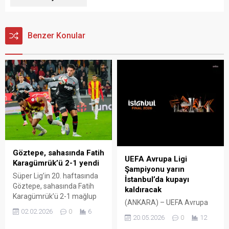
Benzer Konular
Göztepe, sahasında Fatih
UEFA Avrupa Ligi
Karagümrük’ü 2-1 yendi
Şampiyonu yarın
Süper Lig’in 20. haftasında
İstanbul’da kupayı
Göztepe, sahasında Fatih
kaldıracak
Karagümrük’ü 2-1 mağlup
(ANKARA) – UEFA Avrupa
etti. Trendyol Süper Lig’in
02.02.2026
0
6
Ligi’nde sezonun şampiyonu
20. haftasında Göztepe,
20.05.2026
0
12
yarın Almanya’nın Freiburg
Mısrılı.Com.Tr Fatih