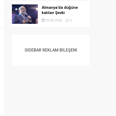
Almanya’da düğüne
katılan Şevki
Yılmaz’dan gençlere
30.03.2026
0
evlilik çağrısı:
Müslüman gençlerin
flört etme ve
evlenmeme lüksü yok
SİDEBAR REKLAM BİLEŞENİ