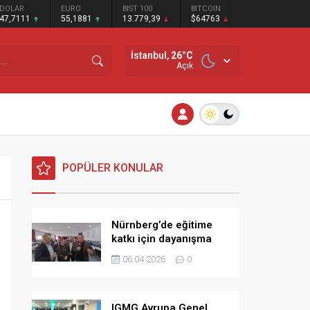
DOLAR
EURO
BIST 100
BITCOIN
47,7111
55,1881
13.779,39
$64763
İstanbul,
26
°C
Açık
POPÜLER KONULAR
Nürnberg’de eğitime
katkı için dayanışma
kahvaltısı
06.04.2026
0
IGMG Avrupa Genel