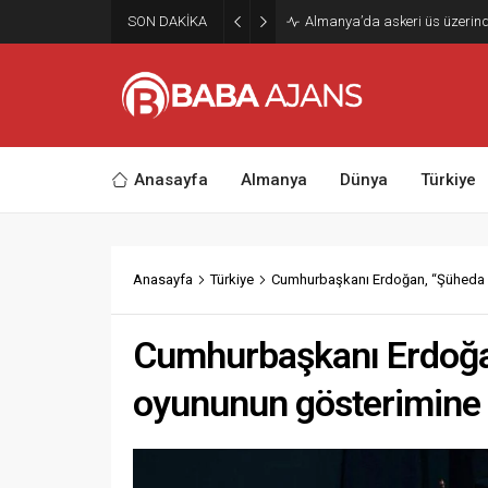
SON DAKİKA
Almanya’da askeri üs üzerinde
Anasayfa
Almanya
Dünya
Türkiye
Anasayfa
Türkiye
Cumhurbaşkanı Erdoğan, “Şüheda 19
Cumhurbaşkanı Erdoğan
oyununun gösterimine k