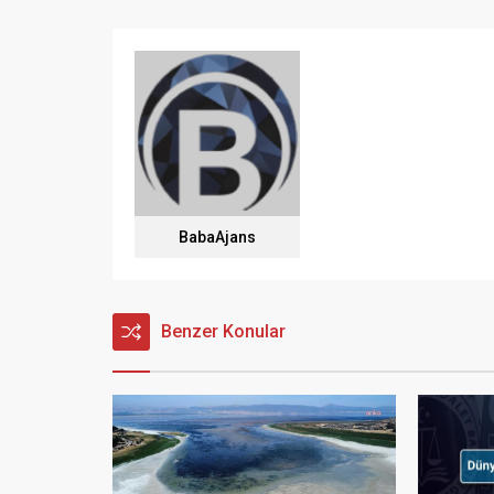
BabaAjans
Benzer Konular