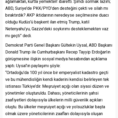
ağlamaktan, kurtla yemekten’ ibaretti. Şimdi sormak lazım;
ABD, Suriye’de PKK/PYD’den desteğini çekti ve silah mı
bıraktırdık? AKP iktidarının neredeyse seçilmesine duacı
olduğu Kudüs’ü başkent ilan etmiş Trump, katil
Netenyahu’yu, Gazze’deki soykırımı desteklemekten vaz
mı geçti” dedi.
Demokrat Parti Genel Başkanı Gültekin Uysal, ABD Başkanı
Donald Trump ile Cumhurbaşkanı Recep Tayyip Erdoğan’ın
görüşmesine ilişkin sosyal medya hesabından açıklama
yaptı. Uysal’ın paylaşımı şöyle:
“Ortadoğu’da 100 yıl önce bir emperyalist kadastro geçti
ve bu mühendisliğin kendi kaderini kendisi belirleyen tek
istisnası Türkiye’dir. Meşruiyet açığı olan siyasi düzen ve
yönetimler oluşturuldu. Dahası, yöneticilerinin şahsi
zaafiyetleri dolayısıyla ülkelerin milli güvenlik açıkları
oluştu. Bu ülkeler meşruiyet açığı ve yolsuzluklar başta
olmak üzere yöneticilerinin zaafları dolayısıyla oluşan