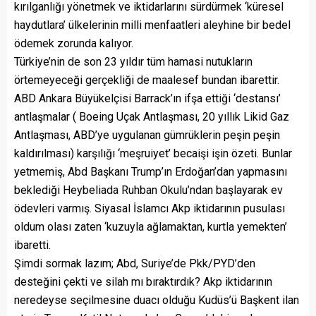
kırılganlığı yönetmek ve iktidarlarını sürdürmek ‘küresel
haydutlara’ ülkelerinin milli menfaatleri aleyhine bir bedel
ödemek zorunda kalıyor.
Türkiye’nin de son 23 yıldır tüm hamasi nutukların
örtemeyeceği gerçekliği de maalesef bundan ibarettir.
ABD Ankara Büyükelçisi Barrack’ın ifşa ettiği ‘destansı’
antlaşmalar ( Boeing Uçak Antlaşması, 20 yıllık Likid Gaz
Antlaşması, ABD’ye uygulanan gümrüklerin peşin peşin
kaldırılması) karşılığı ‘meşruiyet’ becaişi işin özeti. Bunlar
yetmemiş, Abd Başkanı Trump’ın Erdoğan’dan yapmasını
beklediği Heybeliada Ruhban Okulu’ndan başlayarak ev
ödevleri varmış. Siyasal İslamcı Akp iktidarının pusulası
oldum olası zaten ‘kuzuyla ağlamaktan, kurtla yemekten’
ibaretti.
Şimdi sormak lazım; Abd, Suriye’de Pkk/PYD’den
desteğini çekti ve silah mı bıraktırdık? Akp iktidarının
neredeyse seçilmesine duacı olduğu Kudüs’ü Başkent ilan