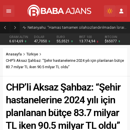
Netanyahu: “Hamas tamamen silahsızlandırılmadan İsrail Gazze’den çekilmeyecek”
GRAM ALTIN
DOLAR
EURO
BIST 100
BITCOIN
6.614,69
47,7050
55,0521
13.774,94
$65077
Anasayfa
Türkiye
CHP’li Aksaz Şahbaz: “Şehir hastanelerine 2024 yılı için planlanan bütçe
83.7 milyar TL iken 90.5 milyar TL oldu”
CHP’li Aksaz Şahbaz: “Şehir
hastanelerine 2024 yılı için
planlanan bütçe 83.7 milyar
TL iken 90.5 milyar TL oldu”