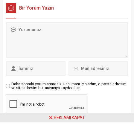
Mart Şehitleri Anma Günü
görüşmelerinde bölgesel
Bir Yorum Yazın
ve Çanakkale Deniz
güvenlik, Körfez’deki gerilim,
Zaferi’nin 111. yıl
Gazze’deki insani kriz ve
dönümünde Milli Eğitim
Türkiye-Katar ilişkilerinin ele
Bakanlığı (MEB) tarafından
alınması bekleniyor. Dışişleri
hazırlanan “Şüheda 1915”
Bakanlığı kaynaklarından
tiyatro eserinin gösterimine
edinilen bilgiye göre Fidan’ın
katıldı. Cumhurbaşkanı
temaslarında,
Erdoğan’ın katıldığı ve
Cumhurbaşkanı Recep
Beştepe Millet Kongre ve
Tayyip Erdoğan ile Katar
Kültür Merkezi’nde
Emiri Şeyh Temim bin
sahnelenen “Şüheda 1915”
Hamad El Sani
oyunu, Prof....
başkanlığında bu yıl...
Daha sonraki yorumlarımda kullanılması için adım, e-posta adresim
ve site adresim bu tarayıcıya kaydedilsin.
REKLAMI KAPAT