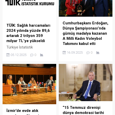
Cumhurbaşkanı Erdoğan,
TÜİK: Sağlık harcamaları
Dünya Şampiyonası’nda
2024 yılında yüzde 89,6
gümüş madalya kazanan
artarak 2 trilyon 359
A Milli Kadın Voleybol
milyar TL’ye yükseldi
Takımını kabul etti
Türkiye İstatistik
Cumhurbaşkanı Recep
Kurumu’nun (TÜİK)
16.09.2025
0
05.12.2025
0
Tayyip Erdoğan, 2025 FIVB
verilerine göre, Türkiye’nin
Dünya Şampiyonası’nda
toplam sağlık harcaması
gümüş madalya kazanan A
2024 yılında bir önceki yıla
Milli Kadın Voleybol Takımını
göre yüzde 89,6 artarak 2
kabul etti. Cumhurbaşkanı
trilyon 359 milyar TL’ye
Erdoğan, Cumhurbaşkanlığı
yükseldi. Sağlık
Külliyesi’nde 2025 FIVB
harcamalarının yüzde 76,1’i
Dünya Şampiyonası’nda
genel devlet bütçesinden
gümüş madalya kazanan A
karşılanırken, özel sektör
Millî Kadın Voleybol Takımı
harcamalarında yüzde
oyuncu, teknik ekip ve
“15 Temmuz direnişi
101,8’lik artış gerçekleşti.
İzmir’de evde atık
yöneticilerinden oluşan
dünya demokrasi tarihi
Kişi başına sağlık harcaması