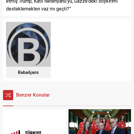
etmiş Trump, Katil Netenyahu’yu, Gazze’deki soykırımı
desteklemekten vaz mı geçti?”
BabaAjans
Benzer Konular