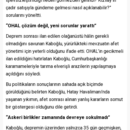
işlevsizleştirildiği neden görmezden gelindi? Kızılay’ın
çadır satışıyla gündeme gelmesi nasıl açıklanabilir?”
sorularını yöneltti.
“OHAL çözüm değil, yeni sorunlar yarattı”
Deprem sonrası ilan edilen olağanüstü hâlin gerekli
olmadığını savunan Kaboğlu, yürürlükteki mevzuatın afet
yönetimi için yeterli olduğunu ifade etti. OHAL’in gecikmeli
ilan edildiğini hatırlatan Kaboğlu, Cumhurbaşkanlığı
kararnameleriyle tarıma elverişli arazilerin yapılaşmaya
açıldığını söyledi.
Bu politikaların sonuçlarının sahada açık biçimde
görüldüğünü belirten Kaboğlu, Hatay Havalimanı’nda
yaşanan yıkımın, afet sonrası alınan yanlış kararların somut
bir göstergesi olduğunu dile getirdi.
“
A
skeri birlikler zamanında devreye sokul
madı
”
Kaboğlu, depremin üzerinden yalnızca 35 gün geçmişken,