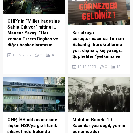
CHP’nin “Millet İradesine
Sahip Çıkıyor” mitingi…
Kartalkaya
Mansur Yavaş: “Her
soruşturmasında Turizm
zaman Ekrem Başkan ve
Bakanlığı bürokratlarına
diğer başkanlarımızın
yurt dışına çıkış yasağı…
arkasındayız”
18.03.2026
0
16
Şüpheliler “yetkimiz ve
Ankara Büyükşehir Belediye
eksiklikleri bildirme
(ABB) Başkanı Mansur
10.12.2025
0
12
sorumluluğumuz yok”
Yavaş, “Delilleri topladınız ki
dedi
davayı açtınız. İddianame
78 kişinin hayatını kaybettiği,
ortada. Hala niye tutuklu
137 kişinin yaralandığı Grand
tutuyorsunuz? Serbest
Kartal Otel yangını faciasına
bırakın. Adli tedbirleri
ilişkin devam eden
uygulayın. Bu insanların
soruşturma kapsamında
ömründen çalmayın. Kaldı ki
Bolu 1. Sulh Ceza Hakimliği
hasta olan belediye
Turizm Bakanlığı’nın 9
başkanlarımız var. Hiç mi
Muhittin Böcek: 10
CHP, İBB iddianamesine
personeline “taksirle ölüme
vicdanınız sızlamıyor, ondan
Kasımlar yas değil, yemin
ilişkin HSK’ya gizli tanık
ve yaralanmaya neden olma
içeride tutuyorsunuz hala?
günümüzdür
şikayetinde bulundu