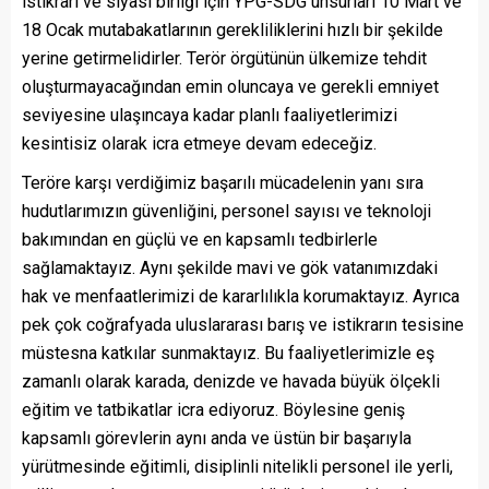
istikrarı ve siyasi birliği için YPG-SDG unsurları 10 Mart ve
18 Ocak mutabakatlarının gerekliliklerini hızlı bir şekilde
yerine getirmelidirler. Terör örgütünün ülkemize tehdit
oluşturmayacağından emin oluncaya ve gerekli emniyet
seviyesine ulaşıncaya kadar planlı faaliyetlerimizi
kesintisiz olarak icra etmeye devam edeceğiz.
Teröre karşı verdiğimiz başarılı mücadelenin yanı sıra
hudutlarımızın güvenliğini, personel sayısı ve teknoloji
bakımından en güçlü ve en kapsamlı tedbirlerle
sağlamaktayız. Aynı şekilde mavi ve gök vatanımızdaki
hak ve menfaatlerimizi de kararlılıkla korumaktayız. Ayrıca
pek çok coğrafyada uluslararası barış ve istikrarın tesisine
müstesna katkılar sunmaktayız. Bu faaliyetlerimizle eş
zamanlı olarak karada, denizde ve havada büyük ölçekli
eğitim ve tatbikatlar icra ediyoruz. Böylesine geniş
kapsamlı görevlerin aynı anda ve üstün bir başarıyla
yürütmesinde eğitimli, disiplinli nitelikli personel ile yerli,