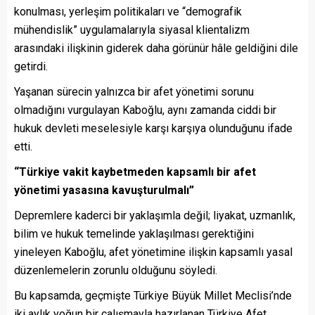
konulması, yerleşim politikaları ve “demografik
mühendislik” uygulamalarıyla siyasal klientalizm
arasındaki ilişkinin giderek daha görünür hâle geldiğini dile
getirdi.
Yaşanan sürecin yalnızca bir afet yönetimi sorunu
olmadığını vurgulayan Kaboğlu, aynı zamanda ciddi bir
hukuk devleti meselesiyle karşı karşıya olunduğunu ifade
etti.
“
T
ürkiye vakit kaybetmeden kapsamlı bir afet
yönetimi yasasına kavuşturulmalı
”
Depremlere kaderci bir yaklaşımla değil; liyakat, uzmanlık,
bilim ve hukuk temelinde yaklaşılması gerektiğini
yineleyen Kaboğlu, afet yönetimine ilişkin kapsamlı yasal
düzenlemelerin zorunlu olduğunu söyledi.
Bu kapsamda, geçmişte Türkiye Büyük Millet Meclisi’nde
iki aylık yoğun bir çalışmayla hazırlanan Türkiye Afet