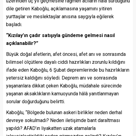
üzerinden üç yıl geçmesine rağmen acıların hâlâ sürdüğünü
dile getiren Kaboğlu, açıklamasına yaşamını yitiren
yurttaşlar ve meslektaşlar anısına saygıyla eğilerek
başladı.
“
Kızılay’ın çadır satışıyla gündeme gelmesi nasıl
açıklanabilir?
”
Büyük doğal afetlerin, afet öncesi, afet anı ve sonrasında
bilimsel ölçütlere dayalı ciddi hazırlıkları zorunlu kıldığını
ifade eden Kaboğlu, 6 Şubat depremlerinde bu hazırlıkların
yetersiz kaldığını söyledi. Deprem anı ve sonrasında
yaşananlara dikkat çeken Kaboğlu, müdahale sürecinde
yaşanan aksaklıkların kamuoyunda hâlâ yanıtlanmayan
sorular doğurduğunu belirtti.
Kaboğlu, “Bölgede bulunan askeri birlikler neden derhal
devreye sokulmadı? Neden iletişimde bant daraltması
yapıldı? AFAD’ın liyakatten uzak atamalarla