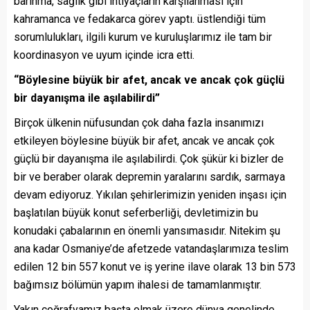
barınma, sağlık gibi ihtiyaçların karşılanması için
kahramanca ve fedakarca görev yaptı. üstlendiği tüm
sorumlulukları, ilgili kurum ve kuruluşlarımız ile tam bir
koordinasyon ve uyum içinde icra etti.
“Böylesine büyük bir afet, ancak ve ancak çok güçlü
bir dayanışma ile aşılabilirdi”
Birçok ülkenin nüfusundan çok daha fazla insanımızı
etkileyen böylesine büyük bir afet, ancak ve ancak çok
güçlü bir dayanışma ile aşılabilirdi. Çok şükür ki bizler de
bir ve beraber olarak depremin yaralarını sardık, sarmaya
devam ediyoruz. Yıkılan şehirlerimizin yeniden inşası için
başlatılan büyük konut seferberliği, devletimizin bu
konudaki çabalarının en önemli yansımasıdır. Nitekim şu
ana kadar Osmaniye’de afetzede vatandaşlarımıza teslim
edilen 12 bin 557 konut ve iş yerine ilave olarak 13 bin 573
bağımsız bölümün yapım ihalesi de tamamlanmıştır.
Yakın coğrafyamız başta olmak üzere dünya genelinde,