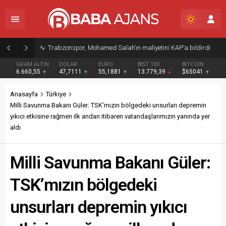
Trabzonspor, Mohamed Salah’ın maliyetini KAP’a bildirdi
GRAM ALTIN
DOLAR
EURO
BIST 100
BITCOIN
6.660,55
47,7111
55,1881
13.779,39
$65041
Anasayfa
Türkiye
Milli Savunma Bakanı Güler: TSK’mızın bölgedeki unsurları depremin
yıkıcı etkisine rağmen ilk andan itibaren vatandaşlarımızın yanında yer
aldı
Milli Savunma Bakanı Güler:
TSK’mızın bölgedeki
unsurları depremin yıkıcı