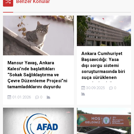
Benzer Konular
Ankara Cumhuriyet
Başsavcılığı: Yasa
Mansur Yavaş, Ankara
dışı sorgu sistemi
Kalesi’nde başlattıkları
soruşturmasında biri
“Sokak Sağlıklaştırma ve
suça sürüklenen
Çevre Düzenleme Projesi”ni
çocuk olmak üzere
tamamladıklarını duyurdu
30.09.2025
0
iki şüpheli hakkında
Ankara Büyükşehir Belediye
tutuklama kararı
01.01.2026
0
Başkanı Mansur Yavaş, Ankara
verildi
Kalesi’nde başlattıkları “Sokak
Ankara Cumhuriyet
Sağlıklaştırma ve Çevre
Başsavcılığı,
Düzenleme Projesi”ni
vatandaşların kişisel
tamamladıklarını duyurdu.
bilgilerine erişim
Yavaş, “Ankara’nın kültürel
sağlamak amacıyla