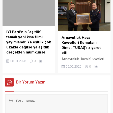
geldi. Diyanet İşleri
Cumartesi İnsanlarından
Başkanlığı’nın resmi internet
İshak Tepe’yi kaybettik”
sitesinden yapılan yazılı
dedi. Hatimoğulları, sosyal
açıklamada, “Vatikan Devlet
medya hesabından yaptığı
Başkanı Papa 14. Leo,
açıklamada, şunları kaydetti:
Diyanet İşleri Başkanı Prof.
“Kürt dili ve kültürüne
İYİ Parti’nin “eşitlik”
Dr. Safi Arpaguş’u
kattıklarıyla, bilgeliği ve
temalı yeni kısa filmi
Arnavutluk Hava
makamında ziyaret etti.
cesaretiyle yolumuzu
yayımlandı: Ya eşitlik çok
Kuvvetleri Komutanı
Ziyaret...
aydınlatan Cumartesi
uzakta değilse ya eşitlik
Dimo, TUSAŞ’ı ziyaret
İnsanlarından İshak Tepe’yi
gerçekten mümkünse
etti
kaybettik. Çok üzgünüm.
İYİ Parti’nin yeni iletişim
Arnavutluk Hava Kuvvetleri
İshak Tepe,...
06.01.2026
0
serisi kapsamında
Komutanı Tümgeneral
05.02.2026
0
hazırlanan ikinci filmi
Ferdinant Dimo ve
yayımlandı. İYİ Parti Genel
beraberindeki heyet, Türk
Başkanı Müsavat
Havacılık Uzay Sanayii AŞ’yi
Bir Yorum Yazın
Dervişoğlu, “Benim adım
(TUSAŞ), ziyaret etti.
Müsavat; eşitlik demek! Ya
Görüşmede, savunma ve
Türkiye’de eşitlik olsaydı?”
havacılık alanlarında iki ülke
notuyla reklam filmini
arasındaki iş birliği imkanları
paylaştı. Yeni iletişim serisi
ile geleceğe dönük ortak
kapsamında 18 Ocak’ta
projeler ele alındı. TUSAŞ’ın