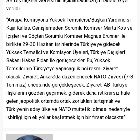
AB Dış İlişkiler Servisi’nin açıklamasında şu ifadelere yer
verildi:
“Avrupa Komisyonu Yüksek Temsilcisi/Başkan Yardımcısı
Kaja Kallas, Genişlemeden Sorumlu Komiser Marta Kos ve
İçişleri ve Göçten Sorumlu Komiser Magnus Brunner ile
birlikte 29-30 Haziran tarihlerinde Türkiye’ye gidecek.
Yüksek Temsilci ve Komisyon Üyeleri, Türkiye Dışişleri
Bakanı Hakan Fidan ile görüşecekler. Bu, Yüksek
Temsilci’nin Türkiye’ye yapacağı ikinci resmi ziyaret
olacak. Ziyaret, Ankara’da düzenlenecek NATO Zirvesi (7-8
Temmuz) öncesinde gerçekleşecek. Ziyaret, AB-Türkiye
ilişkilerini gözden geçirmek, giderek daha istikrarsız hale
gelen jeopolitik ortamda ortak zorlukları tartışmak ve
Türkiye’nin aday ülke ve NATO müttefiki olması nedeniyle
işbirliği için ek yollar keşfetmek için bir fırsat olacaktır.”