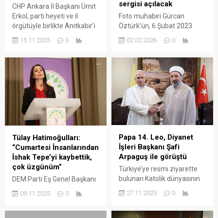
sergisi açılacak
CHP Ankara İl Başkanı Ümit
Erkol, parti heyeti ve il
Foto muhabiri Gürcan
örgütüyle birlikte Anıtkabir’i
Öztürk’ün, 6 Şubat 2023
ziyaret etti. Erkol, Anıtkabir
depremlerinin izlerini
15.11.2025
0
02.02.2026
0
Özel Defteri’ne, “Bu
belgelediği “Depremin
cumhuriyetin taşını,
İzinde: Geri Döneceğiz”
tuğlasını, ekmeğini, aşını,
sergisi Berlin’de
hakkını, hukukunu, laikliğini,
sanatseverlerle buluşuyor.
özgürlüğünü, barışını bir
Sergi, 6 Şubat – 25 Nisan
avuç çıkar uğruna feda
2026 tarihleri arasında
ettirmeyeceğiz” diye yazdı.
ziyaret edilebilecek. Öztürk,
CHP Ankara İl Başkanlığı, İl
fotoğraf sergisinden elde
Başkanı Ümit Erkol’un
edilecek gelirin, depremden
öncülüğünde CHP Genel
etkilenen kanser hastası
Papa 14. Leo, Diyanet
Tülay Hatimoğulları:
Başkan Yardımcısı...
kadınlara destek veren Pi
İşleri Başkanı Şafi
“Cumartesi İnsanlarından
Kadın Kanserleri Derneğine
Arpaguş ile görüştü
İshak Tepe’yi kaybettik,
bağışlanacağını bildirdi.
çok üzgünüm”
Türkiye’ye resmi ziyarette
Türkiye’de 6...
bulunan Katolik dünyasının
DEM Parti Eş Genel Başkanı
ruhani lideri ve Vatikan
Tülay Hatimoğulları, “Kürt dili
27.11.2025
0
09.11.2025
0
Devlet Başkanı Papa 14.
ve kültürüne kattıklarıyla,
Leo, Diyanet İşleri Başkanı
bilgeliği ve cesaretiyle
Şafi Arpaguş ile bir araya
yolumuzu aydınlatan