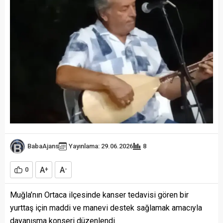
BabaAjans
Yayınlama: 29.06.2026
8
A
A
0
+
-
Muğla’nın Ortaca ilçesinde kanser tedavisi gören bir
yurttaş için maddi ve manevi destek sağlamak amacıyla
dayanışma konseri düzenlendi.