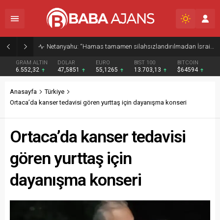
Netanyahu: “Hamas tamamen silahsızlandırılmadan İsrail Gazze’den çekilmeyecek”
GRAM ALTIN
DOLAR
EURO
BIST 100
BITCOIN
6.552,32
47,5851
55,1265
13.703,13
$64594
Anasayfa
Türkiye
Ortaca’da kanser tedavisi gören yurttaş için dayanışma konseri
Ortaca’da kanser tedavisi
gören yurttaş için
dayanışma konseri