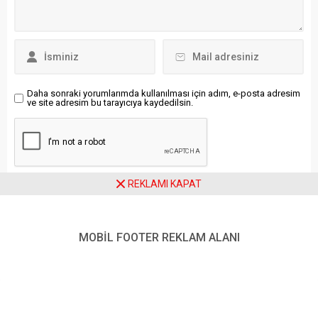
yapılacak Olağan Kurultay’a
resmi sosyal medya
kadar aralıklarla devam
hesabından yapılan
edecek kısa filmlerinin
açıklamada, Arnavutluk
ikincisi “eşitlik”
Hava Kuvvetleri Komutanı
temasıyla yayınlandı. İYİ
Tümgeneral Sayın
Parti Genel Başkanı...
Ferdinant...
Daha sonraki yorumlarımda kullanılması için adım, e-posta adresim
ve site adresim bu tarayıcıya kaydedilsin.
REKLAMI KAPAT
Ziyaretçi Yorumları - 0 Yorum
MOBİL FOOTER REKLAM ALANI
Henüz yorum yapılmamış.