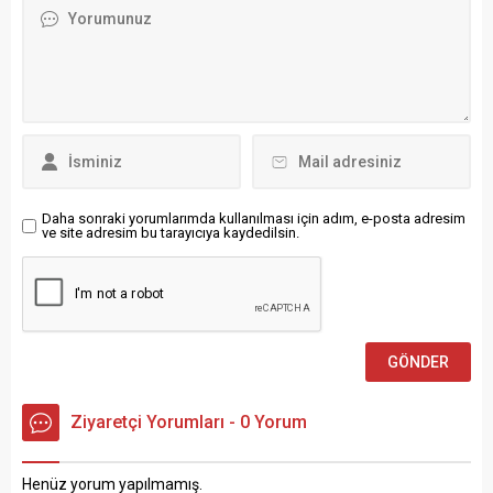
yollarının açılması için
Kültür ve Cemevi Başkanlığı
çalışmalarını sürdürüyor.
tarafından düzenlenen
Van’da yoğun kar yağışı
“Bingöl Alevi İnanç Önderleri
yaşamı olumsuz etkilemeye
ve Cemevi Başkanları
devam ediyor....
İstişare Toplantısı” Bingöl
Valiliği’nin ev sahipliğinde
yapıldı. Toplantıya
Cumhurbaşkanı Yardımcısı
Cevdet Yılmaz ile Alevi-
Bektaşi Kültür ve Cemevi
Daha sonraki yorumlarımda kullanılması için adım, e-posta adresim
ve site adresim bu tarayıcıya kaydedilsin.
Başkanı...
Ziyaretçi Yorumları - 0 Yorum
Henüz yorum yapılmamış.