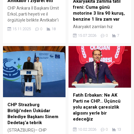
Anıtkabir’i ziyaret etti
Akaryakıta zamma tatil
freni: Cuma günü
CHP Ankara İl Başkanı Ümit
motorine 3 lira 90 kuruş,
Erkol, parti heyeti ve il
benzine 1 lira zam var
örgütüyle birlikte Anıtkabir’i
ziyaret etti. Erkol, Anıtkabir
Akaryakıt zamları hız
15.11.2025
0
18
Özel Defteri’ne, “Bu
kesmiyor. Bu gece
15.07.2026
0
7
cumhuriyetin taşını,
yarısından geçerli motorine
tuğlasını, ekmeğini, aşını,
7 lira 80 kuruş, benzine de 2
hakkını, hukukunu, laikliğini,
lira zam gündeme geldi. Bu
özgürlüğünü, barışını bir
tutarların, yüzde 50’si
avuç çıkar uğruna feda
ÖTV’den karşılanacak,
ettirmeyeceğiz” diye yazdı.
kalanı da pompa satış
CHP Ankara İl Başkanlığı, İl
fiyatlarına yansıtılacaktı. 15
Başkanı Ümit Erkol’un
Temmuz Demokrasi ve Milli
öncülüğünde CHP Genel
Birlik Günü’nün resmi tatil ve
Başkan Yardımcısı...
piyasaların kapalı olması
Fatih Erbakan: Ne AK
nedeniyle bu gece yarısı
Parti ne CHP… Üçüncü
CHP Strazburg
zam...
yolu açarak çaresizlik
Birliği’nden Üsküdar
algısını yerle bir
Belediye Başkanı Sinem
edeceğiz
Dedetaş’a tebrik
Yeniden Refah Partisi Genel
10.02.2026
0
13
(STRAZBURG)– CHP
Başkanı Fatih Erbakan,