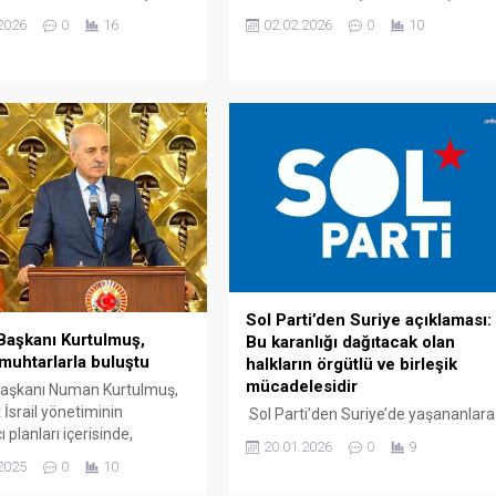
naud-Basso ile Bakanlık’ta
2023 depremlerinde hayatını
2026
0
16
02.02.2026
0
10
geldi. Dışişleri Bakanlığı’nın
kaybedenler için afetin 3. yıl
hesabından yapılan
dönümü nedeniyle İstanbul
mda, “Bakanımız Hakan
Barosu’nda anma programı
vrupa İmar ve Kalkınma
düzenlendi. Kahramanmaraş
(EBRD) Başkanı Odile
merkezli 11 ilde yıkıma neden olan
Basso’yu Ankara’da kabul
6 Şubat 2023 depremlerinin 3’üncü
ldi.
yıl dönümü… Binlerce kişinin
hayatını kaybettiği ve yaralandığı
afete ilişkin kayıp yakınları, bugün
İstanbul Barosu’nda anma
programı düzenledi.
Sunuculuğunu...
Sol Parti’den Suriye açıklaması:
aşkanı Kurtulmuş,
Bu karanlığı dağıtacak olan
 muhtarlarla buluştu
halkların örgütlü ve birleşik
mücadelesidir
şkanı Numan Kurtulmuş,
 İsrail yönetiminin
Sol Parti’den Suriye’de yaşananlara
 planları içerisinde,
ilişkin olarak yapılan açıklamada,
20.01.2026
0
9
rı masanın üstüne
“SOL Parti; Suriye’de ABD-İsrail
2025
0
10
rı zaman, içerisinde Kıbrıs
güdümlü cihatçı çetelerin Kürtler,