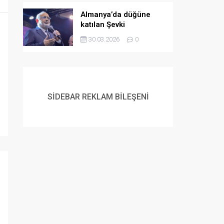
Almanya’da düğüne
katılan Şevki
Yılmaz’dan gençlere
30.03.2026
0
evlilik çağrısı:
Müslüman gençlerin
flört etme ve
evlenmeme lüksü yok
SİDEBAR REKLAM BİLEŞENİ