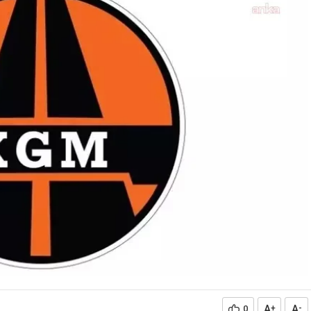
A
A
0
+
-