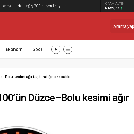
GRAM ALTIN
panyasında bağış 300 milyon lirayı aştı
6.659,26
Ekonomi
Spor
Bolu kesimi ağır taşıt trafiğine kapatıldı
100’ün Düzce–Bolu kesimi ağır