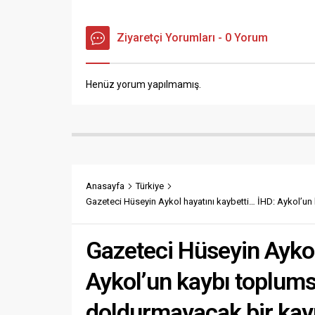
Ziyaretçi Yorumları - 0 Yorum
Henüz yorum yapılmamış.
Anasayfa
Türkiye
Gazeteci Hüseyin Aykol hayatını kaybetti… İHD: Aykol’un
Gazeteci Hüseyin Aykol
Aykol’un kaybı toplum
doldurmayacak bir kayı