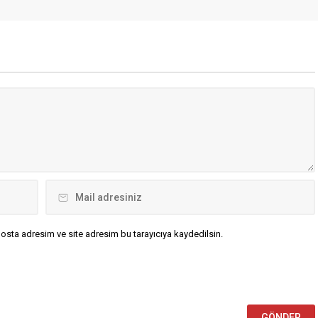
. Onlar açısından Kıbrıs da
Aleviler başta olmak üzere tüm
vudun bir parçasıdır. Öyle
halklara yönelik saldırı ve
in de Kıbrıs’ta barış ve
katliamlarının durdurulması için,
istemezler. Kıbrıs’taki Türk
direnenlerle omuz omuza
 güçlü ve huzurlu olmasını
mücadele edecektir. Bu karanlığı
mezler. Onun için bölgede
dağıtacak olan, halkların örgütlü ve
..
birleşik mücadelesidir” ifadesi
kullanıldı. Sol Parti’den Suriye’de
yaşananlara ilişkin olarak...
osta adresim ve site adresim bu tarayıcıya kaydedilsin.