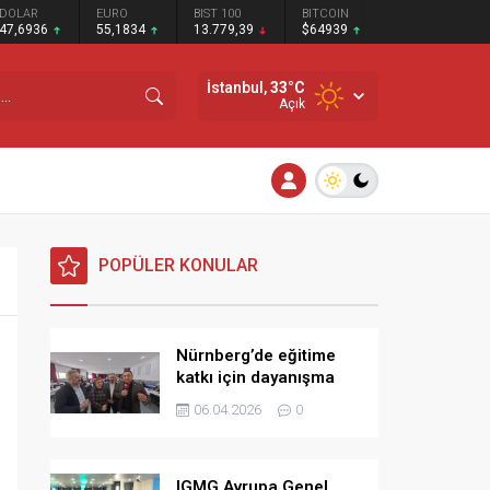
DOLAR
EURO
BIST 100
BITCOIN
47,6936
55,1834
13.779,39
$64939
İstanbul,
33
°C
Açık
POPÜLER KONULAR
Nürnberg’de eğitime
katkı için dayanışma
kahvaltısı
06.04.2026
0
IGMG Avrupa Genel