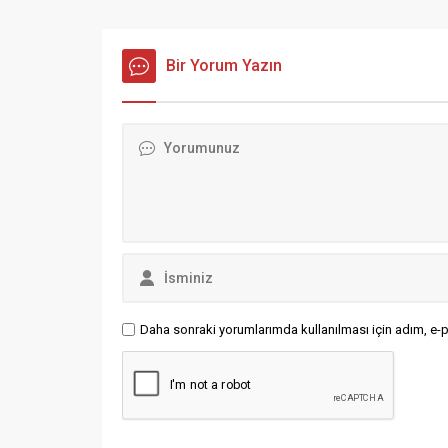
da vardır
insülin pompalarına erişim sınırlı
arz-ı me
kalmıştır. Avrupa ülkelerinde olduğu
olduğu iç
gibi, sensörler ve...
Bir Yorum Yazın
istikrar 
halkının
hiç iste
her türlü.
Daha sonraki yorumlarımda kullanılması için adım, e-p