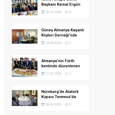
Başkanı Kemal Ergün:
Müslümanlara yönelik
26.02.2026
0
ön yargılar arttı.
Güney Almanya Kaşanlı
Köyleri Derneği’nde
yeni yönetim belirlendi
18.04.2026
0
Almanya’nın Fürth
kentinde düzenlenen
bayramlaşma
21.03.2026
0
programında birlik ve
dayanışma mesajları
verildi
Nürnberg’de Atatürk
Kupası Temmuz’da
düzenlenecek
08.06.2026
0