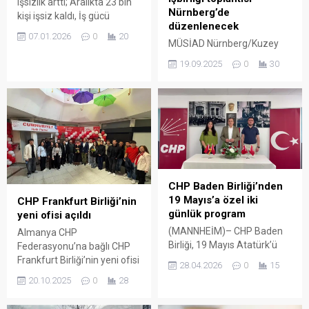
işsizlik arttı; Aralıkta 23 bin
Nürnberg’de
kişi işsiz kaldı, İş gücü
düzenlenecek
piyasasında hâlâ
07.01.2026
0
20
MÜSİAD Nürnberg/Kuzey
toparlanma sinyalinin
Bavyera Başkanı Haluk
olmadığı belirtildi.
19.09.2025
0
30
Dokur’un organizasyonuyla,
Almanya’da işsiz sayısı yıl
Almanya’da iş dünyası,
sonunda yeniden yükselişe
siyaset ve toplum
geçti. Almanya merkezi
temsilcilerini bir araya
Nürnberg’de bulunan
getiren “Wirtschaft im
Federal İş Ajansı’nın (BA)
Dialog (WiD)” toplantısı
verilerine göre, Aralık ayında
düzenlenecek. Toplantı, 23-
işsiz sayısı 23 bin kişi artarak
24 Eylül tarihlerinde açılacak
2 milyon 908 bine ulaştı....
Fach Pack 2025 fuarı
CHP Baden Birliği’nden
kapsamında gerçekleşecek.
19 Mayıs’a özel iki
CHP Frankfurt Birliği’nin
Dokur, toplantının amacının
günlük program
yeni ofisi açıldı
ekonomik konuları farklı
(MANNHEİM)– CHP Baden
Almanya CHP
bakış açılarıyla ele almak,
Birliği, 19 Mayıs Atatürk’ü
Federasyonu’na bağlı CHP
güncel zorluklar ve fırsatlar
Anma, Gençlik ve Spor
Frankfurt Birliği’nin yeni ofisi
hakkında bilgi...
28.04.2026
0
15
Bayramı kapsamında
Bockenheim semtinde açtı.
20.10.2025
0
28
Almanya’da iki gün sürecek
Ofisin dışına asılan
program hazırladı.
“İmamoğlu’na Özgürlük”