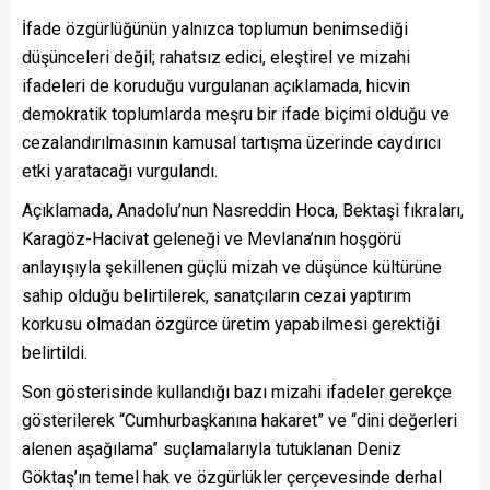
İfade özgürlüğünün yalnızca toplumun benimsediği
düşünceleri değil; rahatsız edici, eleştirel ve mizahi
ifadeleri de koruduğu vurgulanan açıklamada, hicvin
demokratik toplumlarda meşru bir ifade biçimi olduğu ve
cezalandırılmasının kamusal tartışma üzerinde caydırıcı
etki yaratacağı vurgulandı.
Açıklamada, Anadolu’nun Nasreddin Hoca, Bektaşi fıkraları,
Karagöz-Hacivat geleneği ve Mevlana’nın hoşgörü
anlayışıyla şekillenen güçlü mizah ve düşünce kültürüne
sahip olduğu belirtilerek, sanatçıların cezai yaptırım
korkusu olmadan özgürce üretim yapabilmesi gerektiği
belirtildi.
Son gösterisinde kullandığı bazı mizahi ifadeler gerekçe
gösterilerek “Cumhurbaşkanına hakaret” ve “dini değerleri
alenen aşağılama” suçlamalarıyla tutuklanan Deniz
Göktaş’ın temel hak ve özgürlükler çerçevesinde derhal