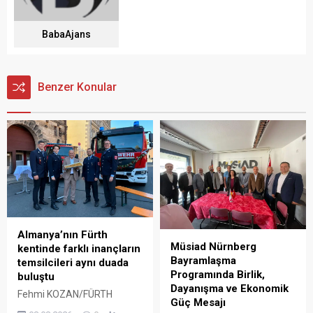
BabaAjans
Benzer Konular
Almanya’nın Fürth
Müsiad Nürnberg
kentinde farklı inançların
Bayramlaşma
temsilcileri aynı duada
Programında Birlik,
buluştu
Dayanışma ve Ekonomik
Fehmi KOZAN/FÜRTH
Güç Mesajı
Almanya’nın Fürth kentinde