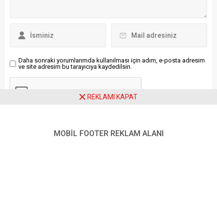
Meisel, kentte şiddet
şekilde uygulanamayacağı
olaylarına karışan
değerlendiriliyor.
şüphelilerin üçte birinin 21
Almanya’da hükümetin
yaşın altında olduğunu,
çalışanlara yönelik 1000
özellikle...
avroya kadar vergi
muafiyetli prim planı
Daha sonraki yorumlarımda kullanılması için adım, e-posta adresim
ve site adresim bu tarayıcıya kaydedilsin.
tartışmalara yol...
REKLAMI KAPAT
MOBİL FOOTER REKLAM ALANI
Ziyaretçi Yorumları - 0 Yorum
Henüz yorum yapılmamış.