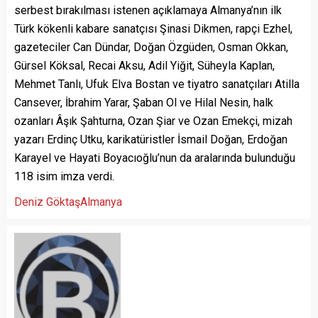
serbest bırakılması istenen açıklamaya Almanya’nın ilk
Türk kökenli kabare sanatçısı Şinasi Dikmen, rapçi Ezhel,
gazeteciler Can Dündar, Doğan Özgüden, Osman Okkan,
Gürsel Köksal, Recai Aksu, Adil Yiğit, Süheyla Kaplan,
Mehmet Tanlı, Ufuk Elva Bostan ve tiyatro sanatçıları Atilla
Cansever, İbrahim Yarar, Şaban Ol ve Hilal Nesin, halk
ozanları Âşık Şahturna, Ozan Şiar ve Ozan Emekçi, mizah
yazarı Erdinç Utku, karikatüristler İsmail Doğan, Erdoğan
Karayel ve Hayati Boyacıoğlu’nun da aralarında bulunduğu
118 isim imza verdi.
Deniz Göktaş
Almanya