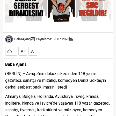
BabaAjans
Yayınlama: 05.07.2026
A
A
+
-
Baba Ajans
(BERLİN) – Avrupa’nın dokuz ülkesinden 118 yazar,
gazeteci, sanatçı ve mizahçı, komedyen Deniz Göktaş’ın
derhal serbest bırakılmasını istedi.
Almanya, Belçika, Hollanda, Avusturya, İsveç, Fransa,
İngiltere, İrlanda ve İsviçre’de yaşayan 118 yazar, gazeteci,
sanatçı, tiyatrocu, karikatürist ve müzisyen, komedyen