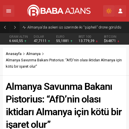
Almanya’da askeri üs üzerinde iki “şüpheli” drone görüldü
GRAM ALTIN
DOLAR
EURO
BIST 100
BITCOIN
6.660,55
47,7111
55,1881
13.779,39
$64871
Anasayfa
Almanya
Almanya Savunma Bakanı Pistorius: “AfD’nin olası iktidarı Almanya için
kötü bir işaret olur”
Almanya Savunma Bakanı
Pistorius: “AfD’nin olası
iktidarı Almanya için kötü bir
işaret olur”