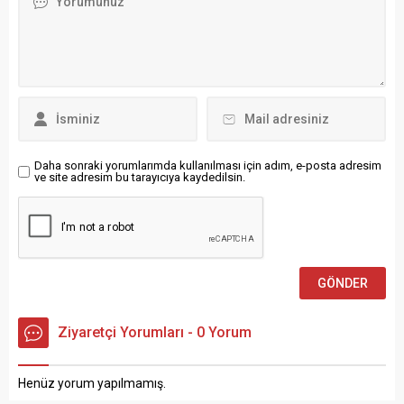
nefrete tahrik içeren
öğrenen Van Aken, “kendi
sloganlar” nedeniyle
dilinde iletişim güveni artırır”
soruşturma başlattı. Polis
mesajı verdi. Türkçe,
açıklamasında, etkinlik
İtalyanca, Yunanca,
sırasında Gigi
Boşnakça ve Arapça
D’Agostino’nun “L‘amour
dillerinde videolar
toujours” adlı şarkısı
hazırlayarak seçmenlere
çalarken bazı katılımcıların
kendi...
ırkçı...
Daha sonraki yorumlarımda kullanılması için adım, e-posta adresim
ve site adresim bu tarayıcıya kaydedilsin.
Ziyaretçi Yorumları - 0 Yorum
Henüz yorum yapılmamış.