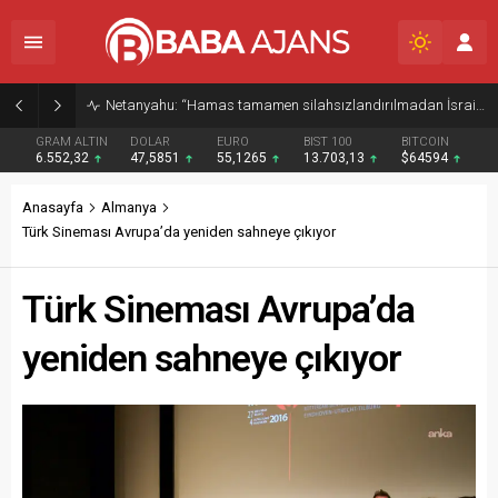
Netanyahu: “Hamas tamamen silahsızlandırılmadan İsrail Gazze’den çekilmeyecek”
GRAM ALTIN
DOLAR
EURO
BIST 100
BITCOIN
6.552,32
47,5851
55,1265
13.703,13
$64594
Anasayfa
Almanya
Türk Sineması Avrupa’da yeniden sahneye çıkıyor
Türk Sineması Avrupa’da
yeniden sahneye çıkıyor