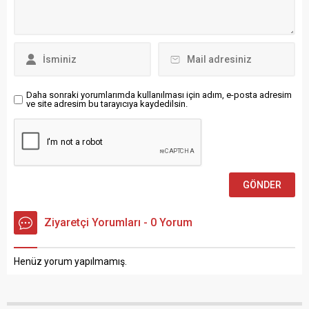
yardımların ise yeniden
dikkati çekiyoruz” dedi.
değerlendirilmesini talep
Nürnberg 13. Uluslararası
ediyor. Hristiyan Birlik (CSU)
Folklor ve Dans
Partisinin Federal Meclis
Festivali, Nürnberg’in
Grubu’nun taslağında,...
Langwasser semtindeki
Gemeinschaftshaus...
Daha sonraki yorumlarımda kullanılması için adım, e-posta adresim
ve site adresim bu tarayıcıya kaydedilsin.
Ziyaretçi Yorumları - 0 Yorum
Henüz yorum yapılmamış.