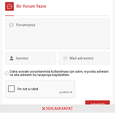
yüzde 4,3 oranında azalarak
üzerine güvenlik güçleri
Bir Yorum Yazın
892 bin 886 ton oldu. Geçen
harekete geçti. Manisa
yılın aynı ayına göre Eylül
Valiliği’nden yapılan
2005’te ayran, kefir ve
açıklamada, olayın failinin
yoğurt üretimi arttı, tereyağı
M.A.İ.A. (19) olduğu tespit
ve sadeyağ üretimi azaldı.
edilerek gözaltına alındığı ve
TÜİK, eylül ayına ilişkin...
olayla ilgili adli tahkikat
başlatıldığı bildirildi.
Açıklamada ayrıca, şiddete
maruz kalan çocuk...
Daha sonraki yorumlarımda kullanılması için adım, e-posta adresim
ve site adresim bu tarayıcıya kaydedilsin.
REKLAMI KAPAT