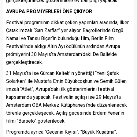
gerçekleştirilecek gösterimlere ev sahipliği yapacak.
AVRUPA PRÖMİYERLERİ ÖNE ÇIKIYOR
Festival programının dikkat çeken yapımları arasında, İlker
Çatak imzalı “Sarı Zarflar” yer alıyor. Başrollerinde Özgü
Namal ve Tansu Biçer’in bulunduğu film, Berlin Film
Festivali’nde aldığı Altın Ayı ödülünün ardından Avrupa
prömiyerini 30 Mayıs’ta Amsterdam’daki De Balie’de
gerçekleştirecek.
31 Mayıs’ta ise Gürcan Keltek’in yönettiği “Yeni Şafak
Solarken” ile Mustafa Emin Büyükcoşkun ve Semih Gülen
imzalı “Atlet”, Avrupa’daki ilk gösterimlerini festival
kapsamında yapacak. Festivalin açılışı ise 29 Mayıs’ta
Amsterdam OBA Merkez Kütüphanesi’nde düzenlenecek
törenle gerçekleşecek. Açılış gecesinde Erdem Yener’in
filmi “Barselo” gösterilecek.
Programda ayrıca “Gecenin Kıyısı”, “Büyük Kuşatma”,