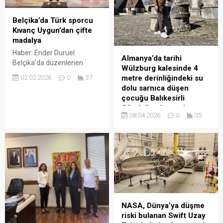
38’inci sıradan yarışacak.
Yıldız, kente olan bağlılığını
Belçika’da Türk sporcu
“Fürth benim yuvam ve
Kıvanç Uygun’dan çifte
gönül davamdır”...
madalya
Haber: Ender Duruel
Almanya’da tarihi
Belçika’da düzenlenen
Wülzburg kalesinde 4
uluslararası grappling ve
02.02.2026
0
37
metre derinliğindeki su
Brezilya Jiu-Jitsusu (BJJ)
dolu sarnıca düşen
turnuvalarında mücadele
çocuğu Balıkesirli
eden 14 yaşındaki ortaokul
Gündoğan kurtardı
öğrencisi Kıvanç Uygun, aynı
08.04.2026
0
35
(WİESSENBURG) –
gün iki farklı branşta
Almanya’nın Bavyera
madalya kazanarak önemli
eyaletinde bulunan
bir başarı elde etti. 12–14
Weissenburg kenti
yaş grubunda 43 kilo
bölgesindeki tarihi Wülzburg
kategorisinde yarışan
Kalesi’nde 7 yaşındaki bir
Uygun, uluslararası
çocuk, yaklaşık 4 metre
grappling turnuvasında
derinliğindeki su dolu
bronz madalyanın sahibi
sarnıca düşerek ölüm
oldu. İlk turda Fransa’dan...
NASA, Dünya’ya düşme
tehlikesi atlattı. Çocuk, olay
riski bulanan Swift Uzay
yerinde bulunan 49