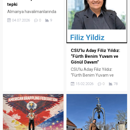
tepki
Almanya havalimanlarında
sınır kontrolü kuyruklarına
04.07.2026
0
9
tepki Baba Ajans/BERLİN
Avrupa Birliği’nin (AB) yeni
sınır güvenliği uygulaması
Almanya havalimanlarında
yoğunluğa neden oldu.
CSU’lu Aday Filiz Yıldız:
Yolcuların iki saate kadar
“Fürth Benim Yuvam ve
beklediğini belirten Almanya
Gönül Davam”
Havalimanları Birliği (ADV),
CSU’lu Aday Filiz Yıldız:
dijital ön kayıt sistemlerinin
“Fürth Benim Yuvam ve
yaygınlaştırılmasını talep
Gönül Davam” Almanya’nın
etti. Almanya Havalimanları
15.02.2026
0
78
Bavyera Eyaleti’nde 8
Birliği (ADV), Avrupa
Mart’ta yapılacak yerel
Birliği’nde Ekim 2025’ten bu
seçimler yaklaşırken, siyasi
yana uygulanan yeni Giriş/
hareketlilik hız kazandı.
Çıkış...
Hristiyan Sosyal Birlik (CSU)
partisinden Fürth belediye
meclis üyeliğine aday
gösterilen Filiz Yıldız, listede