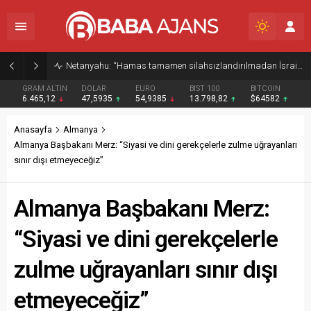
Netanyahu: “Hamas tamamen silahsızlandırılmadan İsrail Gazze’den çekilmeyecek”
GRAM ALTIN
DOLAR
EURO
BIST 100
BITCOIN
6.465,12
47,5935
54,9385
13.798,82
$64582
Anasayfa
Almanya
Almanya Başbakanı Merz: “Siyasi ve dini gerekçelerle zulme uğrayanları
sınır dışı etmeyeceğiz”
Almanya Başbakanı Merz:
“Siyasi ve dini gerekçelerle
zulme uğrayanları sınır dışı
etmeyeceğiz”