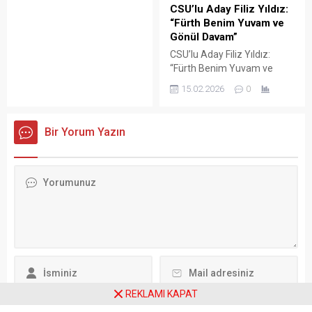
Süssmuth’un ölümü, Federal
CSU’lu Aday Filiz Yıldız:
Meclis Başkanı Julia
“Fürth Benim Yuvam ve
Klöckner tarafından
Gönül Davam”
duyuruldu. Wuppertal’da 17
CSU’lu Aday Filiz Yıldız:
Şubat 1937’de doğan Rita
“Fürth Benim Yuvam ve
Süssmuth, Roma Dilleri,
Gönül Davam” Almanya’nın
Tarih ve Eğitim Bilimleri
15.02.2026
0
Bavyera Eyaleti’nde 8
alanında eğitim aldı.
Mart’ta yapılacak yerel
Akademisyenlik kariyerinin
seçimler yaklaşırken, siyasi
ardından 1981 yılında
Bir Yorum Yazın
hareketlilik hız kazandı.
Hristiyan Demokrat Birlik
Hristiyan Sosyal Birlik (CSU)
(CDU) partisinde siyasete
partisinden Fürth belediye
atıldı....
meclis üyeliğine aday
gösterilen Filiz Yıldız, listede
38’inci sıradan yarışacak.
Yıldız, kente olan bağlılığını
“Fürth benim yuvam ve
gönül davamdır”...
REKLAMI KAPAT
Daha sonraki yorumlarımda kullanılması için adım, e-posta adresim