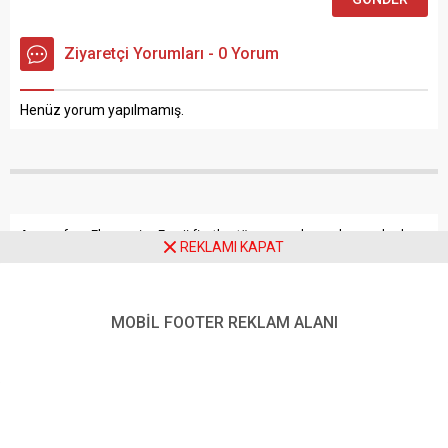
Ziyaretçi Yorumları - 0 Yorum
Henüz yorum yapılmamış.
Anasayfa
Ekonomi
Enerji fiyatları tüm zamanların rekorunu kırdı
REKLAMI KAPAT
Enerji fiyatları tüm
MOBİL FOOTER REKLAM ALANI
zamanların rekorunu kırdı