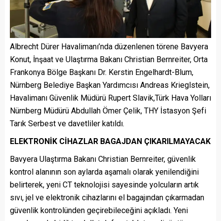
Albrecht Dürer Havalimanı’nda düzenlenen törene Bavyera
Konut, İnşaat ve Ulaştırma Bakanı Christian Bernreiter, Orta
Frankonya Bölge Başkanı Dr. Kerstin Engelhardt-Blum,
Nürnberg Belediye Başkan Yardımcısı Andreas Krieglstein,
Havalimanı Güvenlik Müdürü Rupert Slavik,Türk Hava Yolları
Nürnberg Müdürü Abdullah Ömer Çelik, THY İstasyon Şefi
Tarık Serbest ve davetliler katıldı.
ELEKTRONİK CİHAZLAR BAGAJDAN ÇIKARILMAYACAK
Bavyera Ulaştırma Bakanı Christian Bernreiter, güvenlik
kontrol alanının son aylarda aşamalı olarak yenilendiğini
belirterek, yeni CT teknolojisi sayesinde yolcuların artık
sıvı, jel ve elektronik cihazlarını el bagajından çıkarmadan
güvenlik kontrolünden geçirebileceğini açıkladı. Yeni