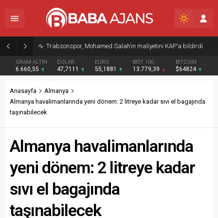
Trabzonspor, Mohamed Salah’ın maliyetini KAP’a bildirdi
GRAM ALTIN
DOLAR
EURO
BIST 100
BITCOIN
6.660,55
47,7111
55,1881
13.779,39
$64824
Anasayfa
Almanya
Almanya havalimanlarında yeni dönem: 2 litreye kadar sıvı el bagajında
taşınabilecek
Almanya havalimanlarında
yeni dönem: 2 litreye kadar
sıvı el bagajında
taşınabilecek