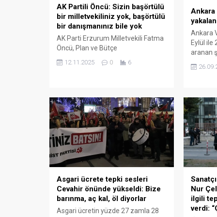
AK Partili Öncü: Sizin başörtülü
Ankara 
bir milletvekiliniz yok, başörtülü
yakalan
bir danışmanınız bile yok
Ankara V
AK Parti Erzurum Milletvekili Fatma
Eylül ile
Öncü, Plan ve Bütçe
aranan ş
Komisyonu’ndaki muhalefet
yönelik 
12.11.2025
0
6
26.09.
milletvekillerinin oturduğu sıraları
kişinin y
işaret ederek “Sizin başörtülü bir
Valiliği,
milletvekiliniz yok, başörtülü bir
Eylül tar
danışmanınız bile yok” demesi
şahıslar
üzerine muhalefet milletvekilleri
operasyo
Öncü ile sözlü tartışmaya girdi. CHP
Valilik,
Ankara Milletvekili Gamze Taşcıer,
yaptığı 
“Biz kadınları tercihlerine göre
Müdürlüğü
sınıflandırmıyoruz” diye tepki
gösterdi. Öncü, “Öncelikle lütfen
ama...
Asgari ücrete tepki sesleri
Sanatçı
Cevahir önünde yükseldi: Bize
Nur Çel
barınma, aç kal, öl diyorlar
ilgili t
verdi: 
Asgari ücretin yüzde 27 zamla 28