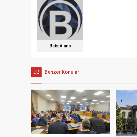
BabaAjans
Benzer Konular