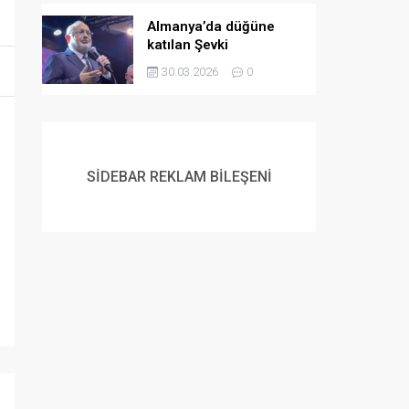
Almanya’da düğüne
katılan Şevki
Yılmaz’dan gençlere
30.03.2026
0
evlilik çağrısı:
Müslüman gençlerin
flört etme ve
evlenmeme lüksü yok
SİDEBAR REKLAM BİLEŞENİ