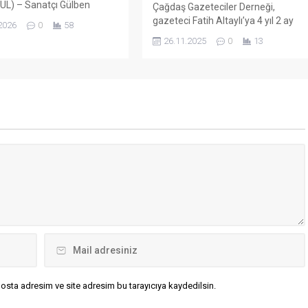
UL) – Sanatçı Gülben
Çağdaş Gazeteciler Derneği,
zına yönelik cinsel istismar
gazeteci Fatih Altaylı’ya 4 yıl 2 ay
2026
0
58
devam ederken cansız
hapis cezası verilmesine ilişkin, “Bu
26.11.2025
0
13
i bulunan Fatma Nur Çelik
ceza ne yazık ki Altaylı’nın şahsı
Hifa İkra Şengüler’in ölümüne
kadar gazetecilik mesleğine yönelik
çıklamaları nedeniyle Aile ve
bir cezadır” diyerek tepki gösterdi.
litikalar Bakanlığı’nın
“Cumhurbaşkanına tehdit”
 üzerine hakkında başlatılan
suçlamasıyla yargılanan Fatih
ma nedeniyle Bakırköy
Altaylı’ya 4 yıl 2 ay hapis cezası
et Başsavcılığı’nda ifade
verildi. Çağdaş Gazeteciler
rgen, “Ben annenin çağrısı
Derneğinden yapılan açıklamada şu
 ‘Gülben Hanım’a buradan
ifadeler kullanıldı:...
.
osta adresim ve site adresim bu tarayıcıya kaydedilsin.