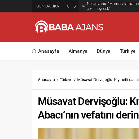
Netanyahu: “Hamas tamamen s
SON DAKİKA
çekilmeyecek”
Anasayfa
Almanya
Dünya
Türkiye
Anasayfa
Türkiye
Müsavat Dervişoğlu: Kıymetli sanat
Müsavat Dervişoğlu: K
Abacı’nın vefatını deri