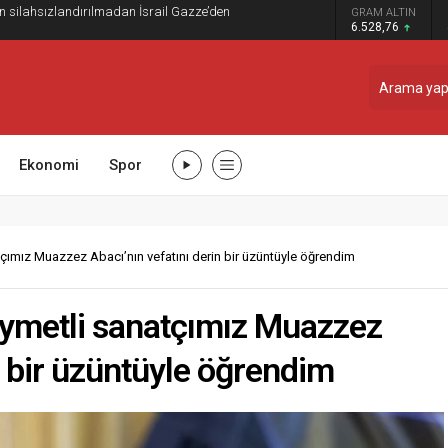
ilahsızlandırılmadan İsrail Gazze’den
GRAM ALTIN
6.528,76
Ekonomi
Spor
çımız Muazzez Abacı’nın vefatını derin bir üzüntüyle öğrendim
ıymetli sanatçımız Muazzez
n bir üzüntüyle öğrendim