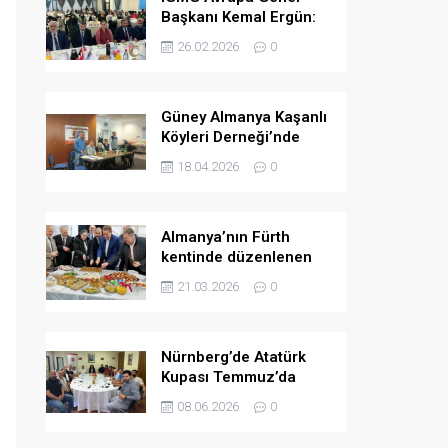
Başkanı Kemal Ergün:
Müslümanlara yönelik
26.02.2026
0
ön yargılar arttı.
Güney Almanya Kaşanlı
Köyleri Derneği’nde
yeni yönetim belirlendi
18.04.2026
0
Almanya’nın Fürth
kentinde düzenlenen
bayramlaşma
21.03.2026
0
programında birlik ve
dayanışma mesajları
verildi
Nürnberg’de Atatürk
Kupası Temmuz’da
düzenlenecek
08.06.2026
0