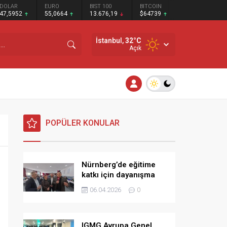
DOLAR
EURO
BIST 100
BITCOIN
47,5952
55,0664
13.676,19
$64739
İstanbul,
32
°C
Açık
POPÜLER KONULAR
Nürnberg’de eğitime
katkı için dayanışma
kahvaltısı
06.04.2026
0
IGMG Avrupa Genel