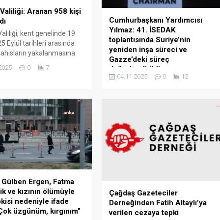
Valiliği: Aranan 958 kişi
Cumhurbaşkanı Yardımcısı
dı
Yılmaz: 41. İSEDAK
aliliği, kent genelinde 19
toplantısında Suriye’nin
 25 Eylül tarihleri arasında
yeniden inşa süreci ve
ahısların yakalanmasına
Gazze’deki süreç
yürütülen çalışmalarda 958
2025
0
7
değerlendirildi
akalandığını bildirdi. Ankara
04.11.2025
0
12
Cumhurbaşkanı Yardımcısı Cevdet
 kent genelinde 19 Eylül ile 25
Yılmaz, İslam İşbirliği Teşkilatı’na
ihleri arasında aranan
(İİT) bağlı Ekonomik ve Ticari
ın yakalanmasına yönelik
İşbirliği Daimi Komitesi’nin (İSEDAK)
nun sonuçlarını açıkladı.
41. toplantısı kapsamında
 sosyal medya hesabından
gerçekleştirilen Bakanlar Çalışma
paylaşımda, İl Emniyet
Oturumuna ilişkin
 ve İl...
değerlendirmelerde bulundu.
Yılmaz, sosyal medya hesabından
yaptığı açıklamada şu ifadeleri
kullandı: “41. İSEDAK Toplantısı
 Gülben Ergen, Fatma
kapsamında bugün Bakanlar
ik ve kızının ölümüyle
Çağdaş Gazeteciler
Çalışma Oturumu’nu başarıyla
epkisi nedeniyle ifade
Derneğinden Fatih Altaylı’ya
gerçekleştirdik. İİT üyesi ülkelerle
“Çok üzgünüm, kırgınım”
verilen cezaya tepki
ihracat stratejilerinin...