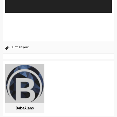
Sürmanşeet
BabaAjans