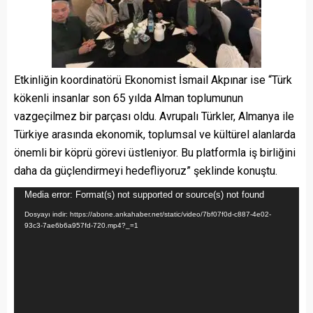
Etkinliğin koordinatörü Ekonomist İsmail Akpınar ise “Türk
kökenli insanlar son 65 yılda Alman toplumunun
vazgeçilmez bir parçası oldu. Avrupalı Türkler, Almanya ile
Türkiye arasında ekonomik, toplumsal ve kültürel alanlarda
önemli bir köprü görevi üstleniyor. Bu platformla iş birliğini
daha da güçlendirmeyi hedefliyoruz” şeklinde konuştu.
Video
Media error: Format(s) not supported or source(s) not found
oynatıcı
Dosyayı indir: https://abone.ankahaber.net/static/video/7bf07f0d-c887-4e02-
93c3-7ae6b6a957fd-720.mp4?_=1