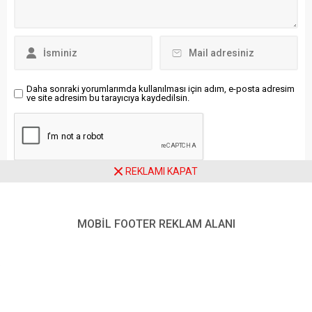
sosyal medya üzerinden
yönetimi bize bir taslak
yaptığı açıklamada,
gönderdi. Kabul etmedik. Bu
füzelerin Novoşaktinsk
bizim taslağımız değil.
rafinerisini vurduğunu ve
Görüşlerimizi ilettik. Bizim
“tesiste...
tutumumuz budur”
ifadelerini kullandı. ABD
Başkanı Donald Trump, 30
Daha sonraki yorumlarımda kullanılması için adım, e-posta adresim
ve site adresim bu tarayıcıya kaydedilsin.
Temmuz’da sosyal medya
hesabından...
REKLAMI KAPAT
Ziyaretçi Yorumları - 0 Yorum
MOBİL FOOTER REKLAM ALANI
Henüz yorum yapılmamış.