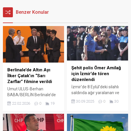
Benzer Konular
Şehit polis Ömer Amilağ
Berlinale’de Altın Ayı
için İzmir’de tören
İlker Çatak’ın “Sarı
düzenlendi
Zarflar” filmine verildi
İzmir’de 8 Eylül’deki silahlı
Umut ULUS-Berhan
saldırıda ağır yaralanan ve
BABA/BERLİN Berlinale’de
23 gündür yaşam
Altın Ayı İlker Çatak’ın “Sarı
30.09.2025
0
30
22.02.2026
0
19
mücadelesi veren polis
Zarflar” filmine verildi
memuru Ömer Amilağ,
(Berlin) – 76’ncı Berlin
tedavi gördüğü hastanede
Uluslararası Film Festivali
şehit düştü. Ömer Amilağ
(Berlinale)’nde Altın Ayı
için Balçova İlçe Emniyet
ödülü, 47 yaşındaki