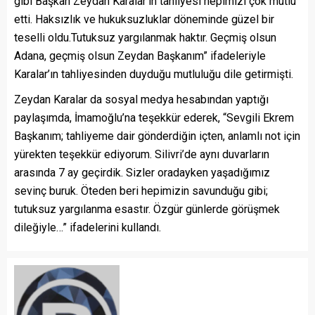
gibi Başkan Zeydan Karalar’ın tahliyesi hepimizi çok mutlu
etti. Haksızlık ve hukuksuzluklar döneminde güzel bir
teselli oldu.Tutuksuz yargılanmak haktır. Geçmiş olsun
Adana, geçmiş olsun Zeydan Başkanım” ifadeleriyle
Karalar’ın tahliyesinden duyduğu mutluluğu dile getirmişti.
Zeydan Karalar da sosyal medya hesabından yaptığı
paylaşımda, İmamoğlu’na teşekkür ederek, “Sevgili Ekrem
Başkanım; tahliyeme dair gönderdiğin içten, anlamlı not için
yürekten teşekkür ediyorum. Silivri’de aynı duvarların
arasında 7 ay geçirdik. Sizler oradayken yaşadığımız
sevinç buruk. Öteden beri hepimizin savunduğu gibi;
tutuksuz yargılanma esastır. Özgür günlerde görüşmek
dileğiyle…” ifadelerini kullandı.