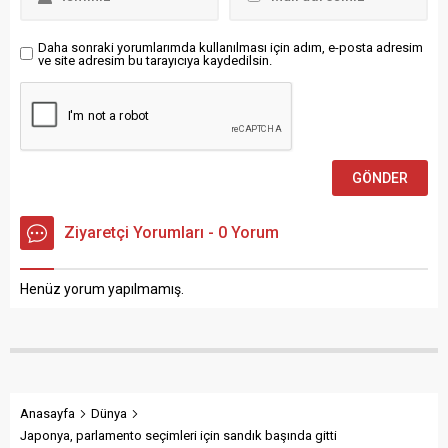
kendi sorumluluklarıyla ilgili;
olayla ve soruşturma
Acaba CB Tayyip Erdoğan,
dosyasına ilişkin her türlü
dönemin İstanbul Valisi Ali
haber, röportaj, görüntü,
Daha sonraki yorumlarımda kullanılması için adım, e-posta adresim
Yerlikaya, dönemin...
ve site adresim bu tarayıcıya kaydedilsin.
paylaşım ve benzeri
yayınların yapılmaması,
mevcut içeriklerin ise
derhâl yayından
kaldırılmasına karar
verilmiştir.” ifadesine...
Ziyaretçi Yorumları - 0 Yorum
Henüz yorum yapılmamış.
Anasayfa
Dünya
Japonya, parlamento seçimleri için sandık başında gitti