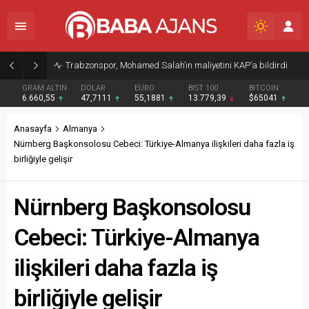
Trabzonspor, Mohamed Salah’ın maliyetini KAP’a bildirdi
GRAM ALTIN
DOLAR
EURO
BIST 100
BITCOIN
6.660,55
47,7111
55,1881
13.779,39
$65041
Anasayfa
Almanya
Nürnberg Başkonsolosu Cebeci: Türkiye-Almanya ilişkileri daha fazla iş
birliğiyle gelişir
Nürnberg Başkonsolosu
Cebeci: Türkiye-Almanya
ilişkileri daha fazla iş
birliğiyle gelişir