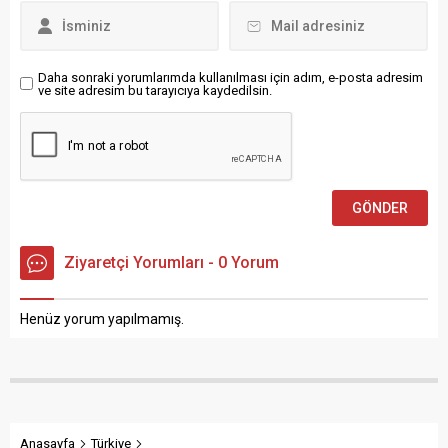
ermesinin ardından...
açıklandı. MAD Başkanı
Martina Rosenberg, “Bir
kişinin vereceği zarar, bir...
Daha sonraki yorumlarımda kullanılması için adım, e-posta adresim
ve site adresim bu tarayıcıya kaydedilsin.
Ziyaretçi Yorumları - 0 Yorum
Henüz yorum yapılmamış.
Anasayfa
Türkiye