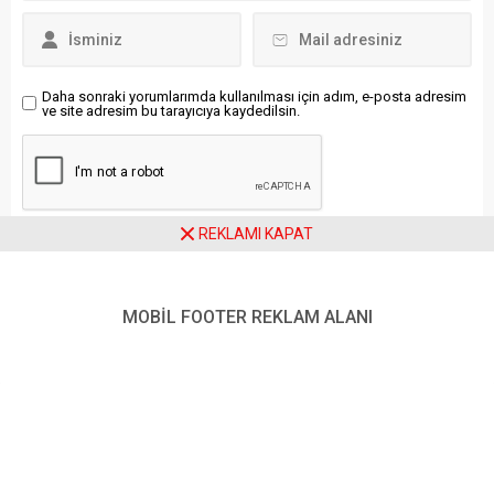
(Türk DEGS) Başkanı,
durumun toplumumuza
Müstafi Tümamiral Prof. Dr.
maliyeti daha büyük
Cihat Yaycı, Kuzey Bavyera
felaketler,...
Atatürkçü Düşünce Derneği
tarafından...
Daha sonraki yorumlarımda kullanılması için adım, e-posta adresim
ve site adresim bu tarayıcıya kaydedilsin.
REKLAMI KAPAT
Ziyaretçi Yorumları - 0 Yorum
MOBİL FOOTER REKLAM ALANI
Henüz yorum yapılmamış.