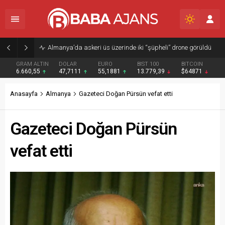
Almanya’da askeri üs üzerinde iki “şüpheli” drone görüldü
GRAM ALTIN
DOLAR
EURO
BIST 100
BITCOIN
6.660,55
47,7111
55,1881
13.779,39
$64871
Anasayfa
Almanya
Gazeteci Doğan Pürsün vefat etti
Gazeteci Doğan Pürsün
vefat etti