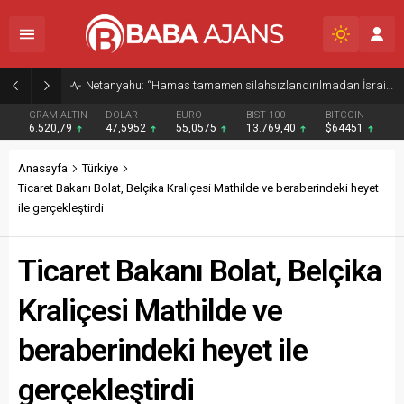
Netanyahu: “Hamas tamamen silahsızlandırılmadan İsrail Gazze’den çekilmeyecek”
GRAM ALTIN
DOLAR
EURO
BIST 100
BITCOIN
6.520,79
47,5952
55,0575
13.769,40
$64451
Anasayfa
Türkiye
Ticaret Bakanı Bolat, Belçika Kraliçesi Mathilde ve beraberindeki heyet
ile gerçekleştirdi
Ticaret Bakanı Bolat, Belçika
Kraliçesi Mathilde ve
beraberindeki heyet ile
gerçekleştirdi