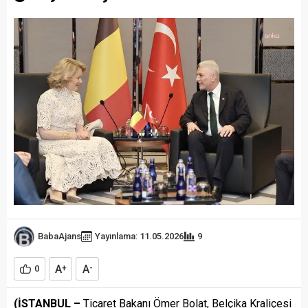
BabaAjans
Yayınlama: 11.05.2026
9
A
A
0
+
-
(İSTANBUL –
Ticaret Bakanı Ömer Bolat, Belçika Kraliçesi