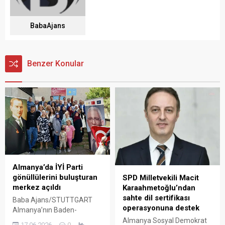
BabaAjans
Benzer Konular
Almanya’da İYİ Parti
gönüllülerini buluşturan
SPD Milletvekili Macit
merkez açıldı
Karaahmetoğlu’ndan
sahte dil sertifikası
Baba Ajans/STUTTGART
operasyonuna destek
Almanya’nın Baden-
Württemberg eyaletinde, İYİ
Almanya Sosyal Demokrat
17.06.2026
0