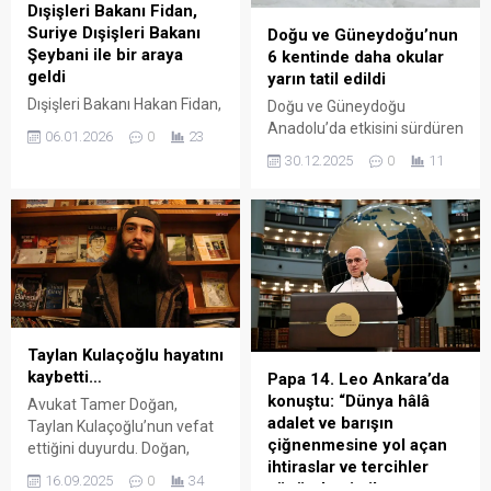
Dışişleri Bakanı Fidan,
Suriye Dışişleri Bakanı
Doğu ve Güneydoğu’nun
Şeybani ile bir araya
6 kentinde daha okular
geldi
yarın tatil edildi
Dışişleri Bakanı Hakan Fidan,
Doğu ve Güneydoğu
Paris’te Suriye Dışişleri
Anadolu’da etkisini sürdüren
06.01.2026
0
23
Bakanı Esad Hasan Şeybani
kar yağışı ve tipi nedeniyle
30.12.2025
0
11
ile görüştü. Dışişleri Bakanı
Hakkari, Van, Gaziantep,
Hakan Fidan, Ukrayna
Bingöl, Adıyaman ve Muş’ta
Konulu Gönüllüler
okullar 31 Aralık günü tatil
Koalisyonu toplantısı
edildi. Tunceli, Şırnak,
kapsamında bulunduğu
Şanlıurfa ve Mardin’de de
Paris’te Suriye Dışişleri
Valilikler tatil kararını
Bakanı Esad Hasan Şeybani
duyurmuştu. Olumsuz hava
ile bir araya geldi.
şartlarının etkisini
sürdürdüğü Doğu ve
Taylan Kulaçoğlu hayatını
Güneydoğu Anadolu
kaybetti…
Papa 14. Leo Ankara’da
bölgesinde eğitimde
konuştu: “Dünya hâlâ
Avukat Tamer Doğan,
aksamalara neden oldu. Kar
adalet ve barışın
Taylan Kulaçoğlu’nun vefat
yağışı...
çiğnenmesine yol açan
ettiğini duyurdu. Doğan,
ihtiraslar ve tercihler
“Taylan’ın iyileştiğini haber
16.09.2025
0
34
yüzünden istikrarsız