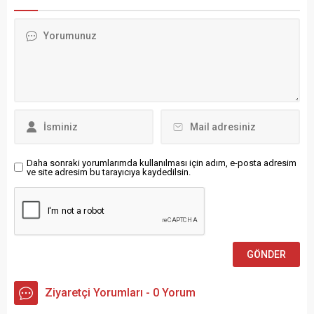
düzenledikleri eylemde
geçirileceğini açıklarken;
istinaf mahkemesinin tedbir
bazı milletvekilleri vergi
kararı ve CHP Genel
indirimini fosit yakıt
Merkezi’ne yapılan polis
kullanımını teşvik edeceği
müdahalesini protesto etti.
gerekçesiyle eleştirdi.
Eylemde, Türkiye’deki
Almanya’da Maliye Bakanı
hukuksuz uygulamalara
Lars Klingbeil, akaryakıt
karşı birleşik mücadele
vergilerinde indirimin hızlı
çağrısı yapıldı. CHP Almanya
şekilde hayata geçirileceğini
Federasyonu’na bağlı
açıkladı. Bakan,...
Düsseldorf, Köln ve Aachen
Birlikleri...
Daha sonraki yorumlarımda kullanılması için adım, e-posta adresim
ve site adresim bu tarayıcıya kaydedilsin.
Ziyaretçi Yorumları - 0 Yorum