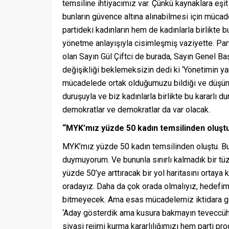
temsiline ihtiyacımız var. Çünkü kaynaklara eşit
bunların güvence altına alınabilmesi için müca
partideki kadınların hem de kadınlarla birlikte b
yönetme anlayışıyla cisimleşmiş vaziyette. Pa
olan Sayın Gül Çiftci de burada, Sayın Genel B
değişikliği beklemeksizin dedi ki ‘Yönetimin yar
mücadelede ortak olduğumuzu bildiği ve düşündü
duruşuyla ve biz kadınlarla birlikte bu kararlı 
demokratlar ve demokratlar da var olacak.
“MYK’mız yüzde 50 kadın temsilinden oluşt
MYK’mız yüzde 50 kadın temsilinden oluştu. B
duymuyorum. Ve bununla sınırlı kalmadık bir tü
yüzde 50’ye arttıracak bir yol haritasını ortaya
oradayız. Daha da çok orada olmalıyız, hedefim
bitmeyecek. Ama esas mücadelemiz iktidara gelip
‘Aday gösterdik ama kusura bakmayın teveccüh 
siyasi rejimi kurma kararlılığımızı hem parti p