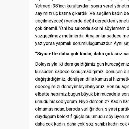
Yetmedi 38’inci kurultaydan sonra yerel yöneti
sayımızı üç katına çıkardık. Ve seçilen kadın be
seçilmeyeceği yerlerde değil gerçekten yönetil
çok önemli. Yani bu salonda aksini söylemem d
vazgeçilmez metinlerdir. Ama onlar sadece meti
yazıyorsa yapmak sorumluluğumuzdur. Aynı şey
“Siyasette daha çok kadın, daha çok söz sa
Dolayısıyla iktidara geldiğimiz gün kuracağımız
kürsüden sadece konuşmadığımız, dönüşen dille
değiştirdiğimiz, dönüşen dille kamusal hizmetl
edeceğimizi deneyimleyebiliyoruz. Ben bu açıda
elbette hepimiz bugün büyük bir mücadele sorum
umudu hissediyorum. Niye derseniz? Kadın hare
olmamasından, baroda varlığından, siyasi partile
duyduğum kolektif güçle bu umudu söylüyorum. 
daha çok kadın, daha çok söz sahibi kadın çok 