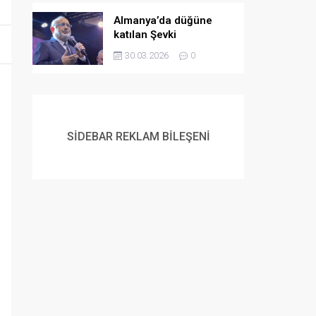
Almanya’da düğüne
katılan Şevki
Yılmaz’dan gençlere
30.03.2026
0
evlilik çağrısı:
Müslüman gençlerin
flört etme ve
evlenmeme lüksü yok
SİDEBAR REKLAM BİLEŞENİ