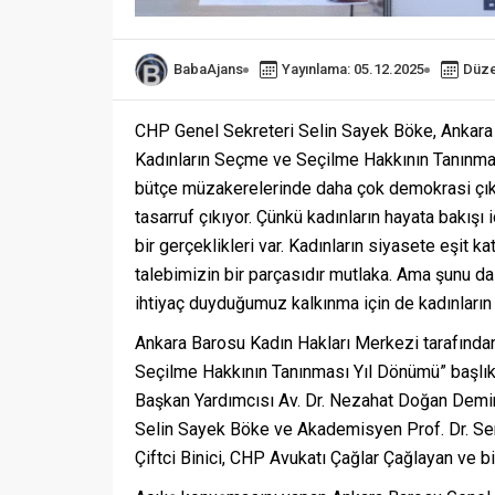
BabaAjans
Yayınlama: 05.12.2025
Düze
CHP Genel Sekreteri Selin Sayek Böke, Ankara 
Kadınların Seçme ve Seçilme Hakkının Tanınması
bütçe müzakerelerinde daha çok demokrasi çıkıy
tasarruf çıkıyor. Çünkü kadınların hayata bakışı
bir gerçeklikleri var. Kadınların siyasete eşit ka
talebimizin bir parçasıdır mutlaka. Ama şunu d
ihtiyaç duyduğumuz kalkınma için de kadınların 
Ankara Barosu Kadın Hakları Merkezi tarafınd
Seçilme Hakkının Tanınması Yıl Dönümü” başlıkl
Başkan Yardımcısı Av. Dr. Nezahat Doğan Demi
Selin Sayek Böke ve Akademisyen Prof. Dr. Ser
Çiftci Binici, CHP Avukatı Çağlar Çağlayan ve bi