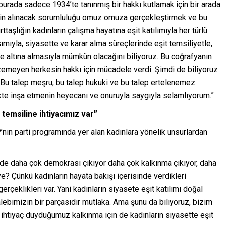
burada sadece 1934’te tanınmış bir hakkı kutlamak için bir arada
 için alınacak sorumluluğu omuz omuza gerçekleştirmek ve bu
ttaşlığın kadınların çalışma hayatına eşit katılımıyla her türlü
ımıyla, siyasette ve karar alma süreçlerinde eşit temsiliyetle,
 altına almasıyla mümkün olacağını biliyoruz. Bu coğrafyanın
nzemeyen herkesin hakkı için mücadele verdi. Şimdi de biliyoruz
. Bu talep meşru, bu talep hukuki ve bu talep ertelenemez.
likte inşa etmenin heyecanı ve onuruyla saygıyla selamlıyorum.”
 temsiline ihtiyacımız var”
in parti programında yer alan kadınlara yönelik unsurlardan
de daha çok demokrasi çıkıyor daha çok kalkınma çıkıyor, daha
ye? Çünkü kadınların hayata bakışı içerisinde verdikleri
rçeklikleri var. Yani kadınların siyasete eşit katılımı doğal
talebimizin bir parçasıdır mutlaka. Ama şunu da biliyoruz, bizim
ihtiyaç duyduğumuz kalkınma için de kadınların siyasette eşit