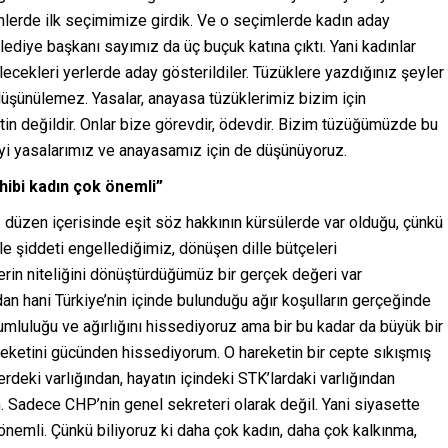
mlerde ilk seçimimize girdik. Ve o seçimlerde kadın aday
lediye başkanı sayımız da üç buçuk katına çıktı. Yani kadınlar
ecekleri yerlerde aday gösterildiler. Tüzüklere yazdığınız şeyler
üşünülemez. Yasalar, anayasa tüzüklerimiz bizim için
n değildir. Onlar bize görevdir, ödevdir. Bizim tüzüğümüzde bu
i yasalarımız ve anayasamız için de düşünüyoruz.
hibi kadın çok önemli”
 düzen içerisinde eşit söz hakkının kürsülerde var olduğu, çünkü
 şiddeti engellediğimiz, dönüşen dille bütçeleri
erin niteliğini dönüştürdüğümüz bir gerçek değeri var
n hani Türkiye’nin içinde bulunduğu ağır koşulların gerçeğinde
luluğu ve ağırlığını hissediyoruz ama bir bu kadar da büyük bir
ketini gücünden hissediyorum. O hareketin bir cepte sıkışmış
rdeki varlığından, hayatın içindeki STK’lardaki varlığından
Sadece CHP’nin genel sekreteri olarak değil. Yani siyasette
önemli. Çünkü biliyoruz ki daha çok kadın, daha çok kalkınma,