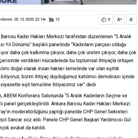
A
A
nleme: 05.12.2025 22:14
12
0
+
-
Barosu Kadın Hakları Merkezi tarafından düzenlenen “5 Aralık
 Yıl Dönümü” başlıklı panelinde “Kadınların parçası olduğu
or daha çok kalkınma çıkıyor, daha çok üretim çıkıyor, daha çok
 içerisinde verdikleri mücadelede bu toplumsal ihtiyaçla örtüşen
tılımı doğal olarak insan hakları temelinde var olan eşitlik
a biliyoruz, bizim ihtiyaç duyduğumuz katılımcı demokrasi içinde
siyasette eşit temsiline ihtiyacımız var” dedi.
an, ABEM Konferans Salonunda “5 Aralık Kadınların Seçme ve
ı panel gerçekleştirildi. Ankara Barosu Kadın Hakları Merkezi
ray’ın moderatörlüğünü yaptığı panelde CHP Genel Sekreteri
pil Sancar söz aldı. Panele CHP Genel Başkan Yardımcısı Gül
rçok avukat da katıldı.