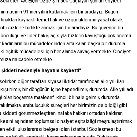
Sekreteri Av. Elçin Özge Şimşek Çağlayan şunları söyledi:
nmasının 91’inci yılını kutlamak için bir aradayız. Bugün
 olmaktan kaynaklı temel hak ve özgürlüklerinin yasal olarak
rihi sizlerle birlikte anmak için bir aradayız. Bu güvence bu
ncülüğü ve lider bakış açısıyla bizlerin kavuştuğu çok önemli
dır kadınların bu mücadelesinden arta kalan başka bir durumla
ık ki eşitlik mücadelesi için her alanda savaş vermekte. Cinsiyet
z omuza mücadele etmekte.
şiddeti nedeniyle hayatını kaybetti”
elirken diğer taraftan siyasal iktidar tarafından aile yılı ilan
ıkıştırılmış bir döngünün içine hapsedilmiş durumda. Aile yılı adı
tiği olan boşanma maalesef ikincil bir hale gelmiş durumda.
rakılmakta, arabuluculuk süreçleri her birimizin de bildiği gibi
a şiddeti görünmezleştiren, nafaka hakkını ortadan kaldıran,
lkesini aşındıran toplumsal cinsiyet eşitsizliği meşrulaştırılmak
en etkili uluslararası belgesi olan İstanbul Sözleşmesi bu