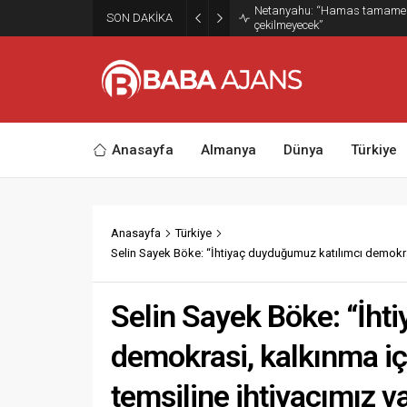
Netanyahu: “Hamas tamamen s
SON DAKİKA
çekilmeyecek”
Anasayfa
Almanya
Dünya
Türkiye
Anasayfa
Türkiye
Selin Sayek Böke: “İhtiyaç duyduğumuz katılımcı demokrasi
Selin Sayek Böke: “İht
demokrasi, kalkınma içi
temsiline ihtiyacımız v