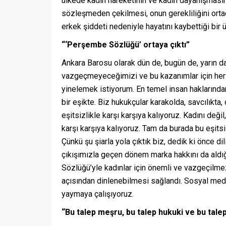
ülkede kadın hareketinin ve kadın dayanışmasını
sözleşmeden çekilmesi, onun gerekliliğini ort
erkek şiddeti nedeniyle hayatını kaybettiği bir 
“‘Perşembe Sözlüğü’ ortaya çıktı”
Ankara Barosu olarak dün de, bugün de, yarın 
vazgeçmeyeceğimizi ve bu kazanımlar için her 
yinelemek istiyorum. En temel insan haklarından b
bir eşikte. Biz hukukçular karakolda, savcılıkta
eşitsizlikle karşı karşıya kalıyoruz. Kadını değil
karşı karşıya kalıyoruz. Tam da burada bu eşitsi
Çünkü şu şiarla yola çıktık biz, dedik ki önce dil
çıkışımızla geçen dönem marka hakkını da aldı
Sözlüğü’yle kadınlar için önemli ve vazgeçilmez
açısından dinlenebilmesi sağlandı. Sosyal medy
yaymaya çalışıyoruz.
“Bu talep meşru, bu talep hukuki ve bu tal