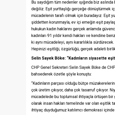
Bu saydığım tüm nedenler ışığında biz aslında 
değiliz. Eşit yurttaşlığı gerçeğe dönüştürmek
mücadelenin tarafı olmak için buradayız. Eşit yur
şiddetten korunmayla, ev içi emeğin eşit paylaş
hukukun kadın haklarını gerçek anlamda güvence
kadınları 91 yıldır kendi hakları ve kendine be
ki aynı mücadeleyi, aynı kararlılıkla sürdürecek
Hepinizi eşitliği, özgürlüğü, gerçek adaleti bir
Selin Sayek Böke: “Kadınların siyasette eşit
CHP Genel Sekreteri Selin Sayek Böke de CHP’n
bahsederek özetle şöyle konuştu:
“Kadınların parçası olduğu bütçe müzakerelerin
çok üretim çıkıyor, daha çok tasarruf çıkıyor. Ni
mücadelede bu toplumsal ihtiyaçla örtüşen bir ge
olarak insan hakları temelinde var olan eşitlik 
ihtiyaç duyduğumuz katılımcı demokrasi içinde 