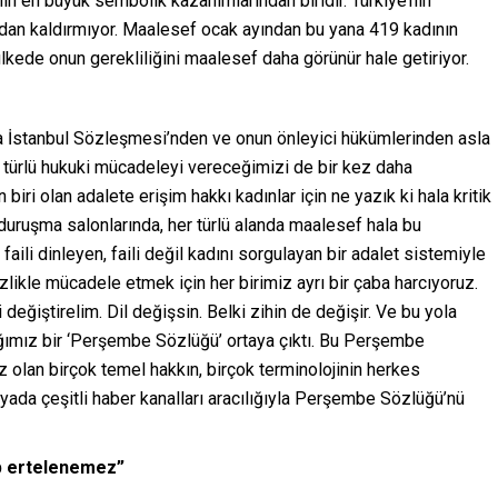
n en büyük sembolik kazanımlarından biridir. Türkiye’nin
adan kaldırmıyor. Maalesef ocak ayından bu yana 419 kadının
ülkede onun gerekliliğini maalesef daha görünür hale getiriyor.
da İstanbul Sözleşmesi’nden ve onun önleyici hükümlerinden asla
türlü hukuki mücadeleyi vereceğimizi de bir kez daha
iri olan adalete erişim hakkı kadınlar için ne yazık ki hala kritik
, duruşma salonlarında, her türlü alanda maalesef hala bu
, faili dinleyen, faili değil kadını sorgulayan bir adalet sistemiyle
zlikle mücadele etmek için her birimiz ayrı bir çaba harcıyoruz.
i değiştirelim. Dil değişsin. Belki zihin de değişir. Ve bu yola
ğımız bir ‘Perşembe Sözlüğü’ ortaya çıktı. Bu Perşembe
 olan birçok temel hakkın, birçok terminolojinin herkes
ada çeşitli haber kanalları aracılığıyla Perşembe Sözlüğü’nü
ep ertelenemez”