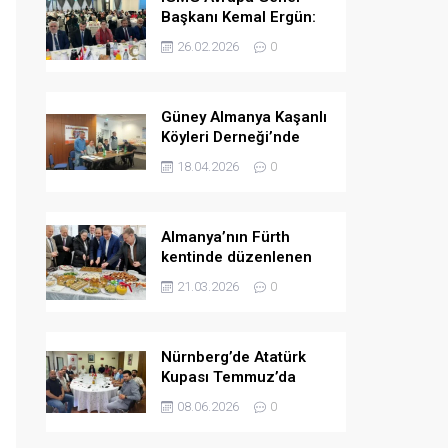
Başkanı Kemal Ergün:
Müslümanlara yönelik
26.02.2026
0
ön yargılar arttı.
Güney Almanya Kaşanlı
Köyleri Derneği’nde
yeni yönetim belirlendi
18.04.2026
0
Almanya’nın Fürth
kentinde düzenlenen
bayramlaşma
21.03.2026
0
programında birlik ve
dayanışma mesajları
verildi
Nürnberg’de Atatürk
Kupası Temmuz’da
düzenlenecek
08.06.2026
0