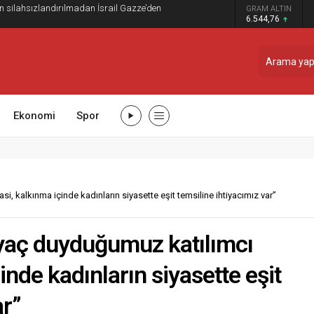
ilahsızlandırılmadan İsrail Gazze’den
GRAM ALTIN
6.544,76
Ekonomi
Spor
, kalkınma içinde kadınların siyasette eşit temsiline ihtiyacımız var”
iyaç duyduğumuz katılımcı
nde kadınların siyasette eşit
ar”