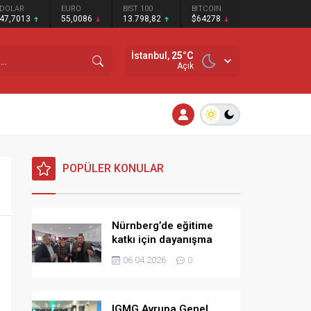
DOLAR
EURO
BIST 100
BITCOIN
47,7013
55,0086
13.798,82
$64278
İstanbul,
25
°C
Açık
POPÜLER KONULAR
Nürnberg’de eğitime
katkı için dayanışma
kahvaltısı
06.04.2026
0
IGMG Avrupa Genel