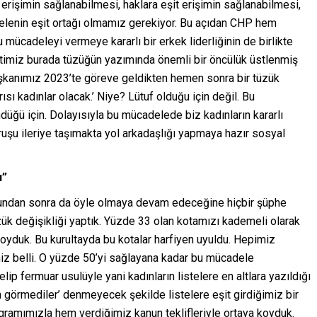
 erişimin sağlanabilmesi, haklara eşit erişimin sağlanabilmesi,
delenin eşit ortağı olmamız gerekiyor. Bu açıdan CHP hem
u mücadeleyi vermeye kararlı bir erkek liderliğinin de birlikte
rtimiz burada tüzüğün yazımında önemli bir öncülük üstlenmiş
aşkanımız 2023’te göreve geldikten hemen sonra bir tüzük
ısı kadınlar olacak.’ Niye? Lütuf olduğu için değil. Bu
ğü için. Dolayısıyla bu mücadelede biz kadınların kararlı
duruşu ileriye taşımakta yol arkadaşlığı yapmaya hazır sosyal
u”
undan sonra da öyle olmaya devam edeceğine hiçbir şüphe
zük değişikliği yaptık. Yüzde 33 olan kotamızı kademeli olarak
 koyduk. Bu kurultayda bu kotalar harfiyen uyuldu. Hepimiz
iz belli. O yüzde 50’yi sağlayana kadar bu mücadele
 fermuar usulüyle yani kadınların listelere en altlara yazıldığı
görmediler’ denmeyecek şekilde listelere eşit girdiğimiz bir
rogramımızla hem verdiğimiz kanun teklifleriyle ortaya koyduk.