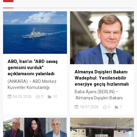
ABD, İran’ın “ABD savaş
gemisini vurduk”
Almanya Dışişleri Bakanı
açıklamasını yalanladı
Wadephul: Yenilenebilir
(ANKARA) – ABD Merkez
enerjiye geçiş hızlanmalı
Kuvvetler Komutanlığı
Baba Ajans (BERLİN) –
(CENTCOM), İran’ın ABD’ye
04.05.2026
0
10
Almanya Dışişleri Bakanı
ait bir destroyer gemisini iki
Johann Wadephul, İran’da
füzeyle vurduğuna yönelik
18.07.2026
0
7
devam eden savaş ve
açıklamasını yalanladı.
Hürmüz Boğazı’ndaki
CENTCOM’un sosyal medya
gelişmeler nedeniyle
hesabından yapılan
yenilenebilir enerjiye geçişin
açıklamada, “Hiçbir ABD
hızlandırılması gerektiğini
Donanması gemisi