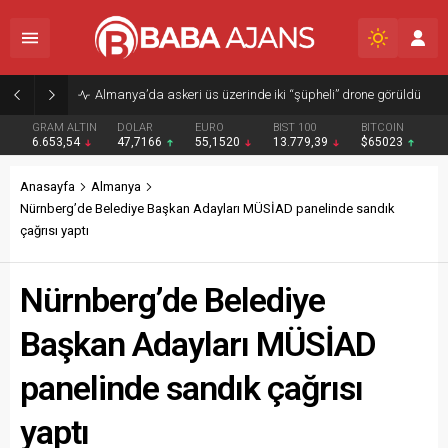
Almanya’da askeri üs üzerinde iki “şüpheli” drone görüldü
GRAM ALTIN
DOLAR
EURO
BIST 100
BITCOIN
6.653,54
47,7166
55,1520
13.779,39
$65023
Anasayfa
Almanya
Nürnberg’de Belediye Başkan Adayları MÜSİAD panelinde sandık
çağrısı yaptı
Nürnberg’de Belediye
Başkan Adayları MÜSİAD
panelinde sandık çağrısı
yaptı