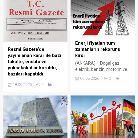
Enerji fiyatları tüm
Resmi Gazete’de
zamanların rekorunu
yayımlanan karar ile bazı
kırdı
fakülte, enstitü ve
(ANKARA) – Doğal gaz,
yüksekokullar kuruldu,
elektrik, benzin, motorin ve
bazıları kapatıldı
LPG fiyatları, son dönemdeki
06.05.2026
0
Resmi Gazete’de
artışlarla tüm zamanların
18.09.2025
0
yayımlanan karar ile bazı
rekorunu kırdı. Fiyat
üniversitelerde yeni fakülte,
artışında, doğal gaz birinci
enstitü ve yüksekokullar
sıraya yerleşti. Doğal gazda
kuruldu, bazı yüksekokullar
ortalama fiyat artışı nisanda
kapatıldı ve bazı fakültelerin
aylık yüzde 44,47, yıllık
adları değiştirildi. Resmi
yüzde 94,71 oldu. Elektrik,
Gazete’de yayımlanan karar
doğal gaz ve akaryakıtta
ile; Samsun Üniversitesinde
devam eden sübvansiyonun
Bilgisayar ve Bilişim Bilimleri
yıllık maliyeti 1 trilyon TL