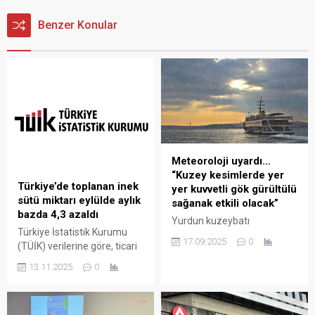
Benzer Konular
Meteoroloji uyardı…
“Kuzey kesimlerde yer
Türkiye’de toplanan inek
yer kuvvetli gök gürültülü
sütü miktarı eylülde aylık
sağanak etkili olacak”
bazda 4,3 azaldı
Yurdun kuzeybatı
Türkiye İstatistik Kurumu
kesimlerinde yarın gök
17.09.2025
0
(TÜİK) verilerine göre, ticari
gürültülü sağanak
süt işletmelerince toplanan
bekleniyor. Türkiye
13.11.2025
0
inek sütü miktarı eylül
genelinde mevsim
ayında bir önceki aya göre
normalleri üzerinde
yüzde 4,3 oranında azalarak
seyreden sıcaklıklar hafta