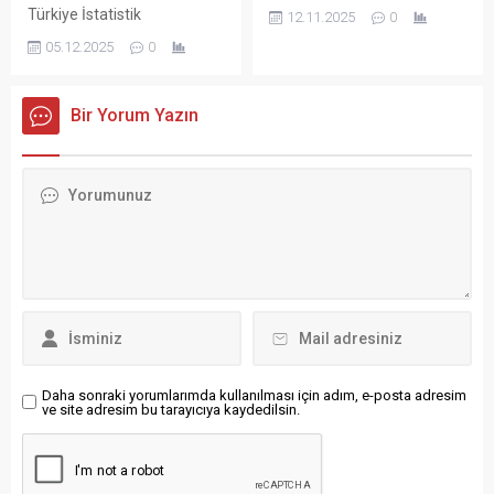
Devrimci İşçi Sendikaları
Türkiye İstatistik
12.11.2025
0
Konfederasyonu Araştırma
Kurumu’nun (TÜİK)
05.12.2025
0
Merkezi’nin (DİSK-AR)
verilerine göre, Türkiye’nin
verilerine göre, 2025’in ilk on
toplam sağlık harcaması
ayında enflasyonun işçi
2024 yılında bir önceki yıla
Bir Yorum Yazın
ücretlerine birikimli faturası
göre yüzde 89,6 artarak 2
994,4 milyar TL, vergilerin
trilyon 359 milyar TL’ye
birikimli faturası ise 794,6
yükseldi. Sağlık
milyar TL olarak hesaplandı.
harcamalarının yüzde 76,1’i
Böylece vergi ve
genel devlet bütçesinden
enflasyonun ücretlerde
karşılanırken, özel sektör
yarattığı toplam kayıp 1
harcamalarında yüzde
trilyon 789 milyar TL’ye
101,8’lik artış gerçekleşti.
ulaştı. DİSK-AR, Kasım
Kişi başına sağlık harcaması
2025’e ilişkin “Ücret Kayıpları
bir yılda yüzde 89,2 artarak
İzleme...
27...
Daha sonraki yorumlarımda kullanılması için adım, e-posta adresim
ve site adresim bu tarayıcıya kaydedilsin.