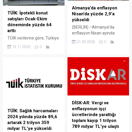
Fakültesi, İstanbul Esenyurt
olarak...
Almanya’da enflasyon
Üniversitesinde Uygulamalı
TÜİK: İpotekli konut
Nisan’da yüzde 2,9’a
Bilimler Fakültesi, Şırnak
satışları Ocak-Ekim
yükseldi
Üniversitesinde Yabancı
döneminde yüzde 64
(BERLİN) –Almanya’da
Diller Yüksekokulu, İstanbul
arttı
enflasyon Nisan ayında
Teknik Üniversitesinde
TÜİK verilerine göre, Türkiye
enerji fiyatlarındaki sert
Mühendislik ve Teknoloji...
01.05.2026
0
genelinde ipotekli konut
yükselişin etkisiyle yüzde
13.11.2025
0
satışları Ekim ayında bir
2,9’a çıkarak Ocak 2024’ten
önceki yılın aynı ayına göre
bu yana en yüksek
yüzde 11,5 oranında artarak
seviyesine ulaştı. Özellikle
23 bin 527 oldu. Ocak-Ekim
akaryakıt ve ısınma
döneminde gerçekleşen
maliyetlerindeki artış dikkat
ipotekli konut satışları ise bir
çekerken, gıda fiyatları sınırlı
önceki yılın aynı dönemine
yükseldi. Ekonomistler, kısa
göre yüzde 64 oranında
vadeli vergi indirimlerinin
yükselerek 186 bin 20 oldu.
akaryakıt fiyatlarında geçici
DİSK-AR: Vergi ve
TÜİK, ekim ayına ilişkin
rahatlama
enflasyonun işçi
“Konut Satış...
sağlayabileceğini, ancak
TÜİK: Sağlık harcamaları
ücretlerinde yarattığı
genel enflasyon
2024 yılında yüzde 89,6
toplam kayıp 1 trilyon
görünümünün enerji
artarak 2 trilyon 359
789 milyar TL’ye ulaştı
piyasalarına bağlı...
milyar TL’ye yükseldi