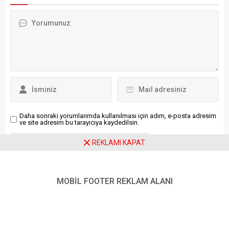
söyleşiler, konserler, tiyatro
yıkım çalışmalarını
ve atölyelerin yanı sıra
gözyaşlarıyla izledi.
İstanbul’un 39 ilçesinde
Osmaniye’de yayla
farkındalık ve dayanışma
kültürüne ev sahipliği yapan
etkinlikleri gerçekleşecek.
Haraz ve Karataş
İBB Kültür, 8 Mart Dünya
bölgelerinde 2023 sonrası
Kadınlar Günü’nde “Bu
inşa edilen yapılar
Şehirde Kadınların Emeği
için Orman İşletme
Var” sloganıyla Metrohan,
Müdürlüğü tarafından yıkım
Müze...
kararı alındı. Karara...
Daha sonraki yorumlarımda kullanılması için adım, e-posta adresim
ve site adresim bu tarayıcıya kaydedilsin.
REKLAMI KAPAT
MOBİL FOOTER REKLAM ALANI
Ziyaretçi Yorumları - 0 Yorum