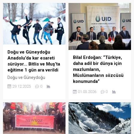
Doğu ve Güneydoğu
Bilal Erdoğan: “Türkiye,
Anadolu’da kar esareti
daha adil bir dünya için
sürüyor… Bitlis ve Muş’ta
mazlumların,
eğitime 1 gün ara verildi
Müslümanların sözcüsü
Doğu ve Güneydoğu
konumunda”
Anadolu Bölgesi’nde kar
29.12.2025
0
İskender GÜNGÖR/KÖLN
yağışı nedeniyle Muş ve
01.03.2026
0
Cumhurbaşkanı Recep
Bitlis ile Şırnak’ın
Tayyip Erdoğan’ın oğlu ve
Beytüşşebap ilçesinde
İlim Yayma Vakfı Mütevelli
eğitim öğretime yarın 1 gün
Heyeti Başkanı Bilal
süreyle ara verildi. Doğu ve
Erdoğan, Köln’de
Güneydoğu Anadolu’da kar
Uluslararası Demokratlar
yağışı yaşamı olumsuz
Birliği’nin (UID) düzenlediği
etkiliyor. Bölgede etkili olan