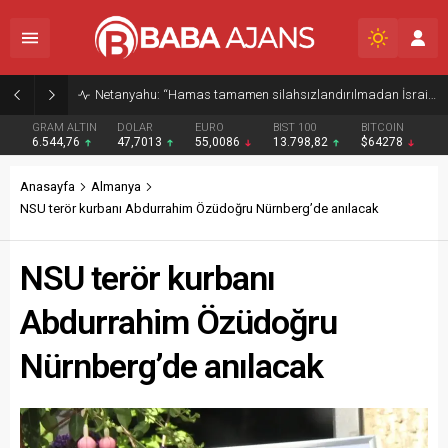
Netanyahu: “Hamas tamamen silahsızlandırılmadan İsrail Gazze’den çekilmeyecek”
GRAM ALTIN
DOLAR
EURO
BIST 100
BITCOIN
6.544,76
47,7013
55,0086
13.798,82
$64278
Anasayfa
Almanya
NSU terör kurbanı Abdurrahim Özüdoğru Nürnberg’de anılacak
NSU terör kurbanı
Abdurrahim Özüdoğru
Nürnberg’de anılacak