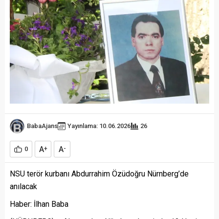
BabaAjans
Yayınlama: 10.06.2026
26
A
A
0
+
-
NSU terör kurbanı Abdurrahim Özüdoğru Nürnberg’de
anılacak
Haber: İlhan Baba