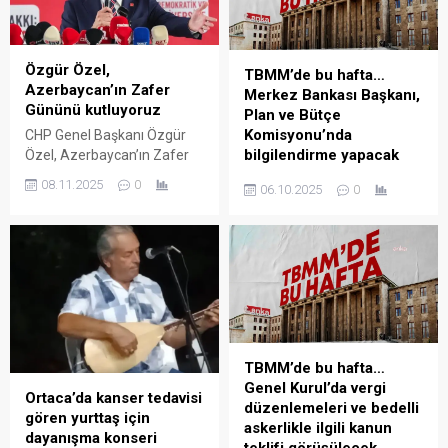
Özgür Özel,
TBMM’de bu hafta…
Azerbaycan’ın Zafer
Merkez Bankası Başkanı,
Gününü kutluyoruz
Plan ve Bütçe
Komisyonu’nda
CHP Genel Başkanı Özgür
bilgilendirme yapacak
Özel, Azerbaycan’ın Zafer
Günü dolayısıyla mesaj
TBMM’de bu hafta 7 Ekim
08.11.2025
0
06.10.2025
0
yayımladı. Özel, “Bundan
Salı günü Plan ve Bütçe
beş yıl önce onurlu ve kararlı
Komisyonu’nda Merkez
bir mücadeleyle, Karabağ’ın
Bankası Başkanı Fatih
özgürlüğüne kavuşmasını
Karahan, bilgilendirme
Azerbaycan’la tek yürek
yapacak. Milli Dayanışma
olarak kutluyoruz”
Kardeşlik ve Demokrasi
ifadelerini kullandı. CHP
Komisyonu bu hafta 14.
Genel Başkanı Özgür Özel’in
toplantısını gerçekleştirecek.
Azirbaycan’nı Zafer Günü’nü
TBMM Genel Kurulu’nda,
TBMM’de bu hafta…
sosyal medya hesabı
trafik cezalarının
Genel Kurul’da vergi
üzerinden yaptığı
Ortaca’da kanser tedavisi
artırılmasını öngören teklifin
düzenlemeleri ve bedelli
paylaşımla kutladı. Özel,
gören yurttaş için
görüşülmesi bekleniyor.
askerlikle ilgili kanun
şunları kaydetti: “Bugün...
dayanışma konseri
28’nci Dönem Dördüncü
teklifi görüşülecek