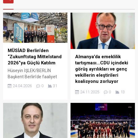
MÜSİAD Berlin’den
“Zukunftstag Mittelstand
Almanya’da emeklilik
2026”ya Güçlü Katılım
tartışması…CDU içindeki
görüş ayrılıkları ve genç
Hüseyin İŞLEK/BERLİN
vekillerin eleştirileri
Başkent Berlin’de faaliyet
koalisyonu zorluyor
gösteren MÜSİAD Berlin,
24.04.2026
0
31
Almanya’nın önde gelen
Almanya’da koalisyon
24.11.2025
0
13
KOBİ platformlarından biri
hükümeti için emeklilik
olan 2026 Küçük ve Orta
paketine ilişkin tartışmalar
Ölçekli İşletmeler Gelecek
büyüyor. Hristiyan Demokrat
Günü “Zukunftstag
Birliği (CDU) içinde de farklı
Mittelstand 2026” etkinliğine
görüşler öne çıkıyor. CDU
katıldı. Federal Küçük ve
Milletvekili ve emeklilik
Orta Ölçekli İşletmeler Birliği
politikaları uzmanı Kai