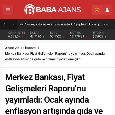
Almanya’da askeri üs üzerinde iki “şüpheli” drone görüldü
GRAM ALTIN
DOLAR
EURO
BIST 100
BITCOIN
6.653,54
47,7166
55,1520
13.779,39
$65023
Anasayfa
Ekonomi
Merkez Bankası, Fiyat Gelişmeleri Raporu’nu yayımladı: Ocak ayında
enflasyon artışında gıda ve hizmet fiyatları öne çıktı
Merkez Bankası, Fiyat
Gelişmeleri Raporu’nu
yayımladı: Ocak ayında
enflasyon artışında gıda ve