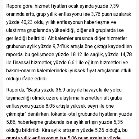
Rapora göre, hizmet fiyatları ocak ayında yüzde 7,39
oranında arttı, grup yıllık enflasyonu ise 3,76 puan azalarak
yüzde 40,23 oldu; yıllık enflasyonun haberleşme ve
ulaştırma gruplarında yükseldiği, diğer alt gruplarda ise
gerilediği belirtildi. Alt kalemler arasında diğer hizmetler
grubunun aylık yüzde 9,74’lük artışla öne çıktığı kaydedilen
raporda, bu gelişmede yüzde 18,12 ile sağlık, yüzde 14,78
ile finansal hizmetler, yüzde 6,61 ile eğitim hizmetleri ve
bakım-onarım kalemlerindeki yüksek fiyat artışlarının etkili
olduğu ifade edildi.
Raporda, “Başta yüzde 36,9 artış ile havayolu ile yolcu
taşımacılığı olmak üzere ulaştırma hizmetleri alt grubu
enflasyonu yüzde 8,05 artışla yüksek seyri ile öne
çıkmıştır” denilirken, lokanta-otel grubunda fiyatların yüzde
5,86, haberleşme grubunda ise aylık artışın yüzde 5,35
olduğu bildirildi. Kira aylık artışının yüzde 5,26 olduğu, bu
grupta yıllık enflasyonun ise 5,06 puan azalışla yüzde