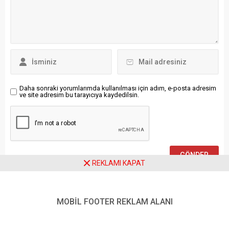
dönük ortak projeler ele
devam ediyor. Fas’ta “kamu
alındı. TUSAŞ’ın resmi
kaynaklarının israf edildiği ve
sosyal medya hesabından
yaygın yolsuzluk yapıldığı”
yapılan açıklamada,
iddiaları üzerine geçen hafta
Arnavutluk Hava Kuvvetleri
sosyal medya platformları
Komutanı Tümgeneral
üzerinden örgütlenen “Gen Z
Sayın Ferdinant...
212” adlı grup...
Daha sonraki yorumlarımda kullanılması için adım, e-posta adresim
ve site adresim bu tarayıcıya kaydedilsin.
REKLAMI KAPAT
Ziyaretçi Yorumları - 0 Yorum
MOBİL FOOTER REKLAM ALANI
Henüz yorum yapılmamış.