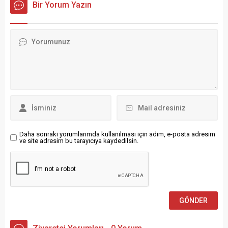
toparlanması sınırlı düzeyde
Bir Yorum Yazın
ortalamasına göre, 2026 yılı
gerçekleşti. Almanya’da
için yeniden değerleme
nisan ayında işsiz sayısı 3
oranı 25,49 oldu. 2026’da
milyon seviyesinin üzerinde
uygulanacak yeniden
kalmayı sürdürdü. Bahar
değerleme oranı için gözler
aylarında beklenen istihdam
TÜİK’in açıkladığı Yİ-ÜFE’ye
artışına rağmen işsizlikte...
çevrilmişti. Yeniden
değerleme oranı, Vergi Usul
Kanunu’nun 298. maddesi
kapsamında her yıl...
Daha sonraki yorumlarımda kullanılması için adım, e-posta adresim
ve site adresim bu tarayıcıya kaydedilsin.