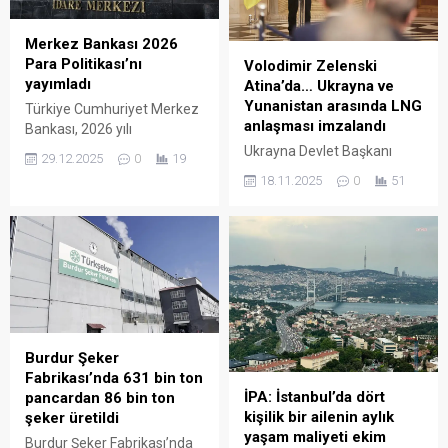
Merkez Bankası 2026
Para Politikası’nı
Volodimir Zelenski
yayımladı
Atina’da… Ukrayna ve
Yunanistan arasında LNG
Türkiye Cumhuriyet Merkez
anlaşması imzalandı
Bankası, 2026 yılı
politikalarına ilişkin yol
Ukrayna Devlet Başkanı
29.12.2025
0
19
haritası niteliğinde olan Para
Volodimir Zelenski, dün
18.11.2025
0
51
Politikası metnini yayımladı.
Atina’da kış aylarında ABD
Metine göre, Para Politikası
tarafından tedarik edilecek
Kurulu (PPK), 2026 yılında 22
sıvılaştırılmış doğal gaz
Ocak, 12 Mart, 22 Nisan, 11
(LNG) ithalatı için bir
Haziran, 23 Temmuz, 10
anlaşma imzaladı.
Eylül, 22 Ekim ve 10 Aralık
Zelenski’nin bir sonraki
tarihlerde toplam 8 defa
durağı ise Paris olacak.
toplanacak, Enflasyon
Ukrayna Devlet Başkanı
Raporu yılda 4 kez,...
Volodimir Zelenski ve
Burdur Şeker
Yunanistan Başbakanı
Fabrikası’nda 631 bin ton
Kiryakos Miçotakis, Yunan
İPA: İstanbul’da dört
pancardan 86 bin ton
DEPA Emporia ile Ukraynalı
kişilik bir ailenin aylık
şeker üretildi
Naftogaz şirketleri arasında
yaşam maliyeti ekim
Burdur Şeker Fabrikası’nda