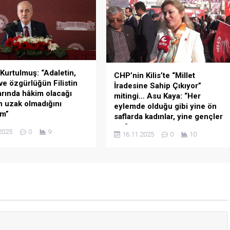
Müslüman, tıpkı Medine’de olduğu...
Haydar Marakcı ve Elmalı
.
urtulmuş: “Adaletin,
CHP’nin Kilis’te “Millet
 ve özgürlüğün Filistin
İradesine Sahip Çıkıyor”
arında hâkim olacağı
mitingi… Asu Kaya: “Her
n uzak olmadığını
eylemde olduğu gibi yine ön
um”
saflarda kadınlar, yine gençler
var”
aşkanı Numan
2025
0
9
16.11.2025
0
10
, Filistin Devleti’nin ilanının
CHP Genel Başkan Yardımcısı Asu
lını kutladı. Kurtulmuş,
Kaya, “Halkta büyük bir heyecan var.
ne anlamlı bir günde, şartlar
Ara sokakları dolmuş durumda
a olsun, nehirden denize
Kilis’in. Ve gördüğünüz gibi alan
bağımsız bir Filistin
yavaş yavaş doluyor. Gördüğünüz
nin yeniden kurulacağına
üzere her eylemde olduğu gibi yine
sılmaz inancımı yineliyor;
ön saflarda kadınlar var, yine
, barışın ve özgürlüğün
gençler var” dedi. CHP’nin Kilis
topraklarında hâkim olacağı
Cumhuriyet Meydanı’nda
 uzak olmadığını yürekten