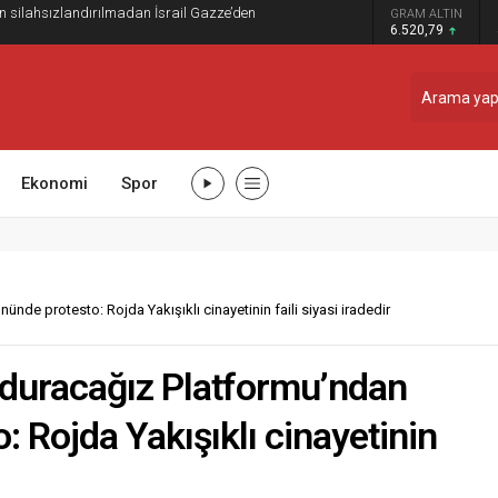
ilahsızlandırılmadan İsrail Gazze’den
GRAM ALTIN
6.520,79
Ekonomi
Spor
de protesto: Rojda Yakışıklı cinayetinin faili siyasi iradedir
rduracağız Platformu’ndan
Rojda Yakışıklı cinayetinin