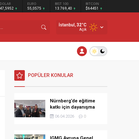
DOLAR
EURO
BIST 100
BITCOIN
47,5952
55,0575
13.769,40
$64451
İstanbul,
32
°C
Açık
POPÜLER KONULAR
Nürnberg’de eğitime
katkı için dayanışma
kahvaltısı
06.04.2026
0
IGMG Avrupa Genel