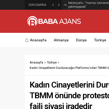
Netanyahu: “Hamas tamamen s
SON DAKİKA
çekilmeyecek”
Anasayfa
Almanya
Dünya
Türkiye
Anasayfa
Türkiye
Kadın Cinayetlerini Durduracağız Platformu’ndan TBMM önün
Kadın Cinayetlerini Du
TBMM önünde protesto: 
faili siyasi iradedir