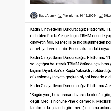
BabaAjans
Yayınlama: 30.12.2025
Düze
Kadın Cinayetlerini Durduracağız Platformu, 11
öldürülen Rojda Yakışıklı için TBMM önünde yapt
cinayetin faili, bu Meclis’te hiç düşünmeden ko
sebebiyet verenlerdir. Bunun arkasındaki siyasi 
Kadın Cinayetlerini Durduracağız Platformu, 11. 
yol açtığını belirterek TBMM önünde açıklama 
kişinin Diyarbakır’da Rojda Yakışıklı’yı öldürdüğ
düzenlemeyi hayata geçiren siyasi iradede old
Kadın Cinayetlerini Durduracağız Platformu Ankar
“Bugün yine, bu istismar davasında olduğu gibi
değil; Meclisin önüne yine gidemedik. Meclis’
tarafımızda, şu anda göremediğiniz ama aslında 