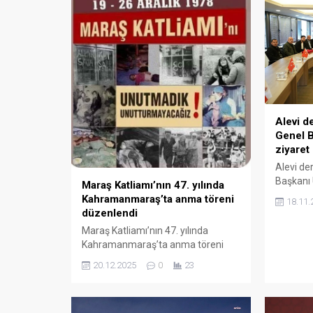
Alevi d
Genel B
ziyaret 
Alevi de
Başkanı 
Maraş Katliamı’nın 47. yılında
Dostlar 
Kahramanmaraş’ta anma töreni
18.11.
Yunus E
düzenlendi
Abdallar
Maraş Katliamı’nın 47. yılında
Sevinçli
Kahramanmaraş’ta anma töreni
Yardıml
düzenlendi Maraş Katliamı’nın 47.
Hakan Ka
20.12.2025
0
23
yılı dolayısıyla Kahramanmaraş’ta
Yardıml
anma töreni düzenlendi. Erenler
Derneği 
Kültür Cem Evi önünde başlayan
Anadolu