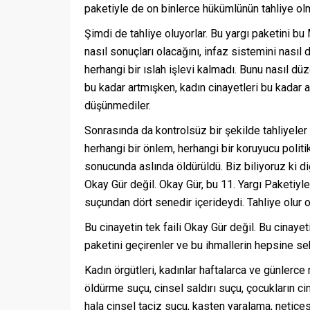
paketiyle de on binlerce hükümlünün tahliye o
Şimdi de tahliye oluyorlar. Bu yargı paketini bu
nasıl sonuçları olacağını, infaz sistemini nasıl
herhangi bir ıslah işlevi kalmadı. Bunu nasıl düz
bu kadar artmışken, kadın cinayetleri bu kadar a
düşünmediler.
Sonrasında da kontrolsüz bir şekilde tahliyeler 
herhangi bir önlem, herhangi bir koruyucu politi
sonucunda aslında öldürüldü. Biz biliyoruz ki di
Okay Gür değil. Okay Gür, bu 11. Yargı Paketiyle 
suçundan dört senedir içerideydi. Tahliye olur o
Bu cinayetin tek faili Okay Gür değil. Bu cinaye
paketini geçirenler ve bu ihmallerin hepsine seb
Kadın örgütleri, kadınlar haftalarca ve günlerc
öldürme suçu, cinsel saldırı suçu, çocukların c
hala cinsel taciz suçu, kasten yaralama, netic