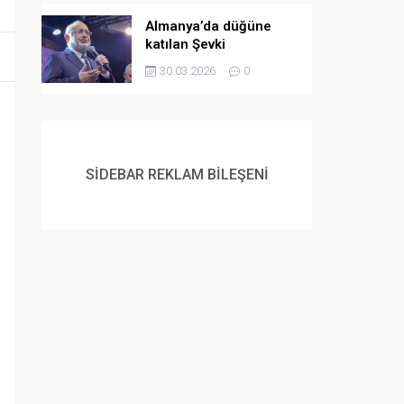
Almanya’da düğüne
katılan Şevki
Yılmaz’dan gençlere
30.03.2026
0
evlilik çağrısı:
Müslüman gençlerin
flört etme ve
evlenmeme lüksü yok
SİDEBAR REKLAM BİLEŞENİ