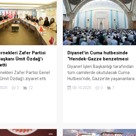
Diyanet’in Cuma hutbesinde
ernekleri Zafer Partisi
“Hendek-Gazze benzetmesi
aşkanı Ümit Özdağ’ı
etti
Diyanet İşleri Başkanlığı tarafından
tüm camilerde okutulacak Cuma
rnekleri Zafer Partisi Genel
Hutbesi’nde, Gazze’de yaşananlara
Ümit Özdağ’ı ziyaret etti.
dikkat çekilerek, “Günümüzde
Muhabbeti Derneği Başkanı
03.10.2025
0
7
2025
0
12
Hendek Savaşına benzer bir
mre Durmuş, Anadolu
mücadele Gazze’de yaşanmaktadır.
 Cemevi Babası Yaşar
Bugün de dünyanın gözü önünde
, Anadolu Abdallar
hiçbir hukuk tanımadan Gazze’de
aşma Derneği Başkanı
masum ve mazlumlara karşı
ya, Balışeyh Uzunlar
soykırım uygulayan katiller var.
aşma ve Dayanışma Köy
Yaşanan bütün olumsuzluklara
Başkanı Dursun Çorlu,
rağmen Gazze’de bir avuç mücahit
 Abdallar Cemevi Derneği