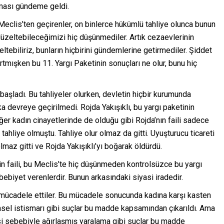
lması gündeme geldi.
 Meclis’ten geçirenler, on binlerce hükümlü tahliye olunca bunun
 düzeltebileceğimizi hiç düşünmediler. Artık cezaevlerinin
eltebiliriz, bunların hiçbirini gündemlerine getirmediler. Şiddet
rtmışken bu 11. Yargı Paketinin sonuçları ne olur, bunu hiç
başladı. Bu tahliyeler olurken, devletin hiçbir kurumunda
ka devreye geçirilmedi. Rojda Yakışıklı, bu yargı paketinin
ğer kadın cinayetlerinde de olduğu gibi Rojda’nın faili sadece
tahliye olmuştu. Tahliye olur olmaz da gitti. Uyuşturucu ticareti
lmaz gitti ve Rojda Yakışıklı’yı boğarak öldürdü.
tin faili, bu Meclis’te hiç düşünmeden kontrolsüzce bu yargı
ebiyet verenlerdir. Bunun arkasındaki siyasi iradedir.
e mücadele ettiler. Bu mücadele sonucunda kadına karşı kasten
insel istismarı gibi suçlar bu madde kapsamından çıkarıldı. Ama
esi sebebiyle ağırlaşmış yaralama gibi suçlar bu madde