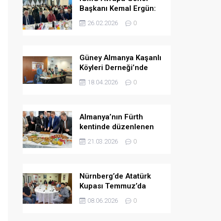
Başkanı Kemal Ergün:
Müslümanlara yönelik
26.02.2026
0
ön yargılar arttı.
Güney Almanya Kaşanlı
Köyleri Derneği’nde
yeni yönetim belirlendi
18.04.2026
0
Almanya’nın Fürth
kentinde düzenlenen
bayramlaşma
21.03.2026
0
programında birlik ve
dayanışma mesajları
verildi
Nürnberg’de Atatürk
Kupası Temmuz’da
düzenlenecek
08.06.2026
0