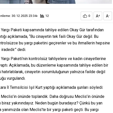
A
A
nleme: 30.12.2025 23:34
12
0
+
-
. Yargı Paketi kapsamında tahliye edilen Okay Gür tarafından
ığı açıklamada, “Bu cinayetin tek faili Okay Gür değil. Bu
ntrolsüzce bu yargı paketini geçirenler ve bu ihmallerin hepsine
iradedir.” dedi.
Yargı Paketi’nin kontrolsüz tahliyelere ve kadın cinayetlerine
yaptı. Açıklamada, bu düzenleme kapsamında tahliye edilen bir
ü hatırlatılarak, cinayetin sorumluluğunun yalnızca failde değil
uğu vurgulandı.
a İl Temsilcisi Işıl Kurt yaptığı açıklamada şunları söyledi:
, Meclis’in önünde toplandık. Daha doğrusu Meclis’in önünde
in biraz yakınındayız. Neden bugün buradayız? Çünkü bu yan
yanımızda olan Meclis’te bir yargı paketi geçti. Bu yargı