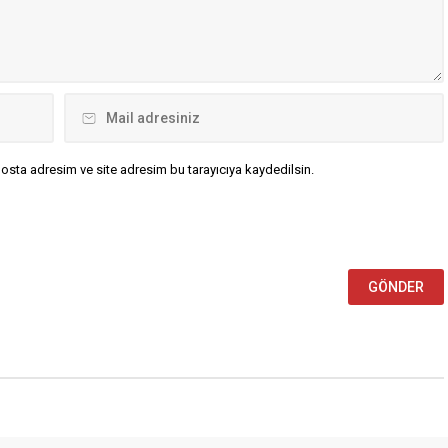
düzenleyeceği “Millet İradesine
m” dedi. TBMM Başkanı
Sahip Çıkıyor” mitingi öncesinde,
rtulmuş,...
CHP...
osta adresim ve site adresim bu tarayıcıya kaydedilsin.