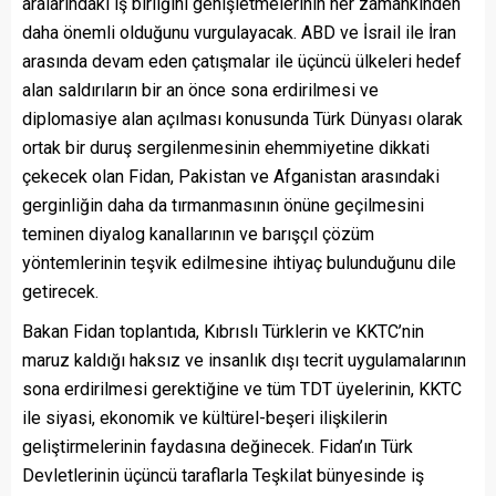
aralarındaki iş birliğini genişletmelerinin her zamankinden
daha önemli olduğunu vurgulayacak. ABD ve İsrail ile İran
arasında devam eden çatışmalar ile üçüncü ülkeleri hedef
alan saldırıların bir an önce sona erdirilmesi ve
diplomasiye alan açılması konusunda Türk Dünyası olarak
ortak bir duruş sergilenmesinin ehemmiyetine dikkati
çekecek olan Fidan, Pakistan ve Afganistan arasındaki
gerginliğin daha da tırmanmasının önüne geçilmesini
teminen diyalog kanallarının ve barışçıl çözüm
yöntemlerinin teşvik edilmesine ihtiyaç bulunduğunu dile
getirecek.
Bakan Fidan toplantıda, Kıbrıslı Türklerin ve KKTC’nin
maruz kaldığı haksız ve insanlık dışı tecrit uygulamalarının
sona erdirilmesi gerektiğine ve tüm TDT üyelerinin, KKTC
ile siyasi, ekonomik ve kültürel-beşeri ilişkilerin
geliştirmelerinin faydasına değinecek. Fidan’ın Türk
Devletlerinin üçüncü taraflarla Teşkilat bünyesinde iş