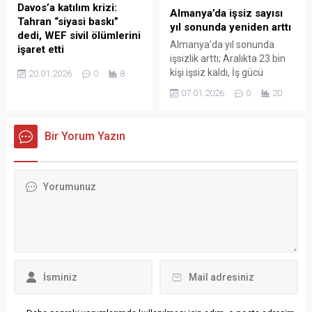
nedeniyle yaralandığını
Davos’a katılım krizi:
Almanya’da işsiz sayısı
söyledi. Reinhardt, özellikle
Tahran “siyasi baskı”
yıl sonunda yeniden arttı
çocuk ve gençlerde görülen
dedi, WEF sivil ölümlerini
“knall travması” (iç kulak
Almanya’da yıl sonunda
işaret etti
hasarı) vakaları...
işsizlik arttı; Aralıkta 23 bin
İran Dışişleri Bakanı Abbas
kişi işsiz kaldı, İş gücü
20.01.2026
0
8
Arakçi, Dünya Ekonomik
piyasasında hâlâ
07.01.2026
0
20
Forumu’nun (WEF) yıllık
toparlanma sinyalinin
zirveye katılımını
olmadığı belirtildi.
engellediğini belirterek
Almanya’da işsiz sayısı yıl
Bir Yorum Yazın
organizasyonu İsrail ve ABD
sonunda yeniden yükselişe
baskısına boyun eğmekle
geçti. Almanya merkezi
suçlarken, forum yönetimi
Nürnberg’de bulunan
“kararın İran’daki trajik sivil
Federal İş Ajansı’nın (BA)
can kayıpları nedeniyle
verilerine göre, Aralık ayında
alındığını” duyurdu. İran
işsiz sayısı 23 bin kişi artarak
Dışişleri Bakanı Abbas
2 milyon 908 bine ulaştı....
Arakçi’nin Davos daveti iptal
edildi. İsviçre merkezli
Dünya Ekonomi
Forumu’ndan yapılan
açıklamada, İranlı...