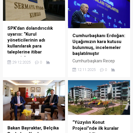
“meşruiyet” açıklamasını
yapptığı paylaşımda, daha
değerlendirirken, “Ben
önce “Sumud Filosu”
herhangi bir kimsenin
listelerinden çıkarılan
konuşması hakkında bir bir
Gelecek Partisi Denizli
şey söylemem. Herkesin
Milletvekili Sema Silkin
SPK’dan dolandırıcılık
sözü kendisinedir. Kendisi de
Ün’ün bu kez “Vicdan
uyarısı: “Kurul
Cumhurbaşkanı Erdoğan:
düzelttiğini ifade ediyor.
Gemisi” ile yola çıktığını
yöneticilerinin adı
Uçağımızın kara kutusu
Ancak bir şey söyleyeyim
hatırlatarak şunları kaydetti:
kullanılarak para
bulunmuş, incelemeler
TBMM Başkanı olarak, siyasi
“Daha...
taleplerine itibar
başlatılmıştır
hayatı boyunca hep
etmeyin”
Cumhurbaşkanı Recep
demokrasiden yana, milli
29.12.2025
0
Sermaye Piyasası Kurulu
Tayyip Erdoğan, Karabağ
iraden yana olan birisi olarak
12.11.2025
0
(SPK), kendisini Kurul
zaferi kutlamalarına giden
söylemek isterim:...
yöneticisi, personeli olarak
askeri uçağın düşmesi
tanıtan, SPK Başkanı ile
sonucu şehitlerden 19’unun
yöneticilerin adını kullanarak
naaşına ulaşıldığını, son
vatandaşlar ve şirketlerden
naaşın arama çalışmalarının
para talep eden kişiler
sürdüğünü söyledi. 46 kişilik
bulunduğunu belirterek,
kaza ve kırım inceleme
dolandırıcılık kapsamında
ekibinin bölgeye gittiği
bulunan bu tür girişimlere
aktaran Erdoğan,
“Yüzyılın Konut
itibar edilmemesi gerektiğini
“Uçağımızın kara kutusu
Bakan Bayraktar, Belçika
Projesi”nde ilk kuralar
bildirdi. SPK, son günlerde
bulunmuş, incelemeler