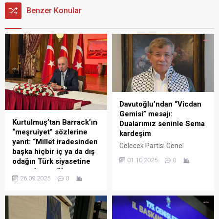
Benzer Konular
Davutoğlu’ndan “Vicdan
Gemisi” mesajı:
Kurtulmuş’tan Barrack’ın
Dualarımız seninle Sema
“meşruiyet” sözlerine
kardeşim
yanıt: “Millet iradesinden
Gelecek Partisi Genel
başka hiçbir iç ya da dış
Başkanı Ahmet Davutoğlu,
01.10.2025
0
odağın Türk siyasetine
sosyal medya hesabından
meşruiyet sağlaması
yaptığı paylaşımda,
26.09.2025
0
mümkün değildir”
Gazze’ye gitmek için yola
TBMM Başkanı Numan
çıkan “Vicdan Gemisi”ne
Kurtulmuş, ABD’nin Ankara
destek verdi. Davutoğlu,
Büyükelçisi Tom Barrack’ın
sosyal medya hesabından