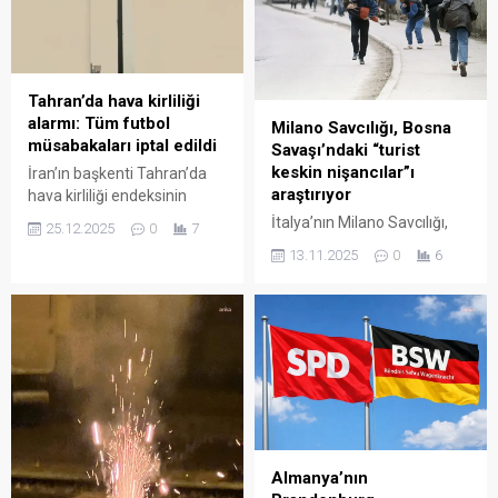
Tahran’da hava kirliliği
alarmı: Tüm futbol
Milano Savcılığı, Bosna
müsabakaları iptal edildi
Savaşı’ndaki “turist
keskin nişancılar”ı
İran’ın başkenti Tahran’da
araştırıyor
hava kirliliği endeksinin
sağlık açısından tehlikeli
İtalya’nın Milano Savcılığı,
25.12.2025
0
7
seviyelere ulaşması
Bosna Savaşı sırasında
13.11.2025
0
6
nedeniyle, eyalet
Saraybosna’ya “eğlence
genelindeki tüm futbol
için” gidip sivillere ateş ettiği
müsabakaları ve bazı spor
iddia edilen İtalyanlar
faaliyetleri askıya alındı.
hakkında “kasten
İran’da hava kirliliğinin sağlık
ağırlaştırılmış öldürme”
için riskli seviyelere
suçlamasıyla soruşturma
ulaşmasının ardından futbol
başlattı. Bazı zengin
müsabakaları iptal edildi.
İtalyanların, savaş sırasında
İran Devlet Televizyonu’nun
kenti kuşatma altında tutan
aktardığına göre karar,
Sırp askerlere ödedikleri
Almanya’nın
“Tahran Futbol Heyeti Tıp
para karşılığı, “eğlence