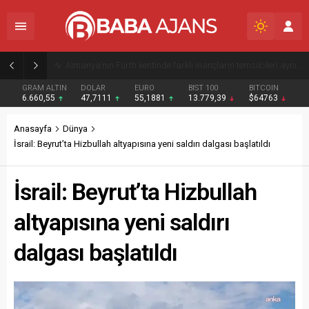
Almanya’da askeri üs üzerinde iki “şüpheli” drone görüldü
GRAM ALTIN
DOLAR
EURO
BIST 100
BITCOIN
6.660,55
47,7111
55,1881
13.779,39
$64763
Anasayfa
Dünya
İsrail: Beyrut’ta Hizbullah altyapısına yeni saldırı dalgası başlatıldı
İsrail: Beyrut’ta Hizbullah
altyapısına yeni saldırı
dalgası başlatıldı