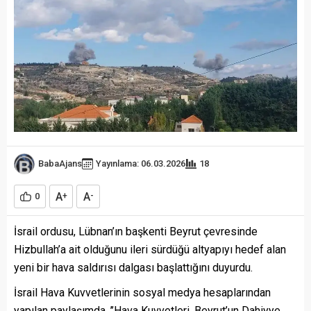
BabaAjans
Yayınlama: 06.03.2026
18
A
A
0
+
-
İsrail ordusu, Lübnan’ın başkenti Beyrut çevresinde
Hizbullah’a ait olduğunu ileri sürdüğü altyapıyı hedef alan
yeni bir hava saldırısı dalgası başlattığını duyurdu.
İsrail Hava Kuvvetlerinin sosyal medya hesaplarından
yapılan paylaşımda, ’’Hava Kuvvetleri, Beyrut’un Dahiyye