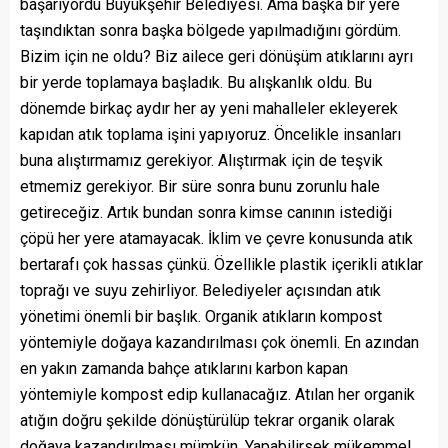
başarıyordu Büyükşehir Belediyesi. Ama başka bir yere
taşındıktan sonra başka bölgede yapılmadığını gördüm.
Bizim için ne oldu? Biz ailece geri dönüşüm atıklarını ayrı
bir yerde toplamaya başladık. Bu alışkanlık oldu. Bu
dönemde birkaç aydır her ay yeni mahalleler ekleyerek
kapıdan atık toplama işini yapıyoruz. Öncelikle insanları
buna alıştırmamız gerekiyor. Alıştırmak için de teşvik
etmemiz gerekiyor. Bir süre sonra bunu zorunlu hale
getireceğiz. Artık bundan sonra kimse canının istediği
çöpü her yere atamayacak. İklim ve çevre konusunda atık
bertarafı çok hassas çünkü. Özellikle plastik içerikli atıklar
toprağı ve suyu zehirliyor. Belediyeler açısından atık
yönetimi önemli bir başlık. Organik atıkların kompost
yöntemiyle doğaya kazandırılması çok önemli. En azından
en yakın zamanda bahçe atıklarını karbon kapan
yöntemiyle kompost edip kullanacağız. Atılan her organik
atığın doğru şekilde dönüştürülüp tekrar organik olarak
doğaya kazandırılması mümkün. Yapabilirsek mükemmel