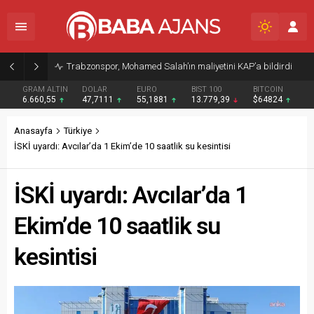
Trabzonspor, Mohamed Salah’ın maliyetini KAP’a bildirdi
GRAM ALTIN
DOLAR
EURO
BIST 100
BITCOIN
6.660,55
47,7111
55,1881
13.779,39
$64824
Anasayfa
Türkiye
İSKİ uyardı: Avcılar’da 1 Ekim’de 10 saatlik su kesintisi
İSKİ uyardı: Avcılar’da 1
Ekim’de 10 saatlik su
kesintisi