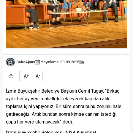
BabaAjans
Yayınlama: 30.09.2025
A
A
+
-
İzmir Büyükşehir Belediye Başkanı Cemil Tugay, “Birkaç
aydır her ay yeni mahalleler ekleyerek kapıdan atık
toplama işini yapıyoruz. Bir süre sonra bunu zorunlu hale
getireceğiz. Artık bundan sonra kimse canının istediği
çöpü her yere atamayacak” dedi.
İzmir Büyükşehir Belediyesi 2024 Kurumsal