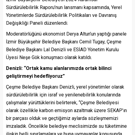
Sürdürülebilirlik Raporu’nun lansmanı kapsamında, Yerel
Yönetimlerde Sürdürülebilirlik Politikaları ve Davranış
Değişikliği Paneli düzenlendi.
Moderatörlüğünü ekonomist Derya Altun’un yaptığı panele
İzmir Büyükşehir Belediye Başkanı Cemil Tugay, Çeşme
Belediye Başkanı Lal Denizli ve ESİAD Yönetim Kurulu
Üyesi Neşe Gök konuşmacı olarak katıldı.
Denizli: “Ortak kamu alanlarımızda ortak bilinci
geliştirmeyi hedefliyoruz”
Çeşme Belediye Başkanı Denizli, yerel yönetimler olarak
sürdürülebilirlik için israf ve yenilenebilirlik konularında
çalışmalar yürüttüklerini belirterek, “Çeşme Belediyesi
olarak özellikle karbon emisyon azaltmak üzere SEKAP’ın
bir parçası olduk ve geçtiğimiz aylarda sözleşmemizi
imzaladık. Öncelikle belediye meclisimizde su tüketimine
ilişkin belli sınırlamalara ve buna uymayanlar konusunda