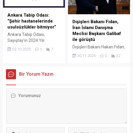
Kocasinan Pazarı’nda
yapılan yazılı açıklamada,
yurttaşların dertlerini dinledi,
“İlimiz genelinde etkisini
partisinin görüşlerini anlattı…
sürdüren kar yağışı,
Ankara Tabip Odası:
Ziyaret sırasında ANKA’ya
buzlanma ve don olayları
“Şehir hastanelerinde
Dışişleri Bakanı Fidan,
konuşan ve “Eğer bir ülkede
nedeniyle;
usulsüzlükler bitmiyor”
İran İslami Danışma
demokrasi zedelenmişse,
vatandaşlarımızın...
Meclisi Başkanı Galibaf
Ankara Tabip Odası,
bir ülkede hukukun
ile görüştü
Sayıştay’ın 2024 Yılı
üstünlüğü ayaklar altına
Denetim Raporu’nda tespit
Dışişleri Bakanı Hakan Fidan,
alınmışsa, bir ülkede adalet
02.10.2025
0
7
edilen usulsüzlükler ve
İran İslami Danışma Meclisi
yoksa, yargıya güven
30.11.2025
0
32
başlıca sorunlara dikkat
Başkanı Muhammed Bager
azalmışsa, Türkiye’nin
çekerek, şehir
Galibaf ile bir araya geldi.
eğitim sisteminde ciddi...
hastanelerinin
Dışişleri Bakanı Hakan Fidan,
Bir Yorum Yazın
kamulaştırılması ve devlet
İran temaslarını sürdürüyor.
hastanelerinin yeniden
Tahran’da İran Dışişleri
açılması çağrısında bulundu.
Bakanı Abbas Arakçi ile
Ankara Tabip Odası, “Şehir
görüşen ve görüşmenin
hastanelerinde
ardından ortak basın
usulsüzlükler bitmiyor”
toplantısı düzenleyen Hakan
başlıklı yazılı açıklama yaptı.
Fidan, ardından İran İslami
Açıklamada, şu ifadelere yer
Danışma Meclisi Başkanı
verildi: “‘Cebimizden beş
Muhammed Bager Galibaf
kuruş çıkmayacak’ şeklinde
ile bir...