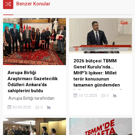
Benzer Konular
2026 bütçesi TBMM
Genel Kurulu’nda…
Avrupa Birliği
MHP’li Işıkver: Millet
Araştırmacı Gazetecilik
terör konusunun
Ödülleri Ankara’da
tamamen gündemden
sahiplerini buldu
kalkmasını istemektedir
10.12.2025
0
Avrupa Birliği tarafından
MHP Milletvekili Elazığ
desteklenen ve “Batı
Milletvekili Semih
30.09.2025
0
Balkanlar ve Türkiye’de
Işıkver, “Terörsüz Türkiye”
Haber Niteliğinin ve
sürecine ilişkin
Bağımsız Gazeteciliğin
“Meclis’imizin yaz tatilinde
Güçlendirilmesi II” projesi
Hakkari’den Tekirdağ’a
kapsamında verilen 2025
kadar yaptığımız