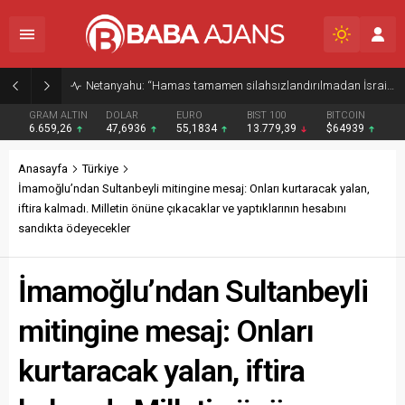
Netanyahu: “Hamas tamamen silahsızlandırılmadan İsrail Gazze’den çekilmeyecek”
GRAM ALTIN
DOLAR
EURO
BIST 100
BITCOIN
6.659,26
47,6936
55,1834
13.779,39
$64939
Anasayfa
Türkiye
İmamoğlu’ndan Sultanbeyli mitingine mesaj: Onları kurtaracak yalan,
iftira kalmadı. Milletin önüne çıkacaklar ve yaptıklarının hesabını
sandıkta ödeyecekler
İmamoğlu’ndan Sultanbeyli
mitingine mesaj: Onları
kurtaracak yalan, iftira