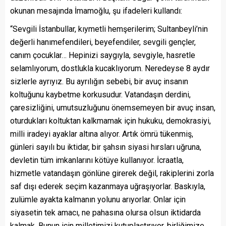
okunan mesajında İmamoğlu, şu ifadeleri kullandı:
“Sevgili İstanbullar, kıymetli hemşerilerim; Sultanbeyli’nin
değerli hanımefendileri, beyefendiler, sevgili gençler,
canım çocuklar… Hepinizi saygıyla, sevgiyle, hasretle
selamlıyorum, dostlukla kucaklıyorum. Neredeyse 8 aydır
sizlerle ayrıyız. Bu ayrılığın sebebi, bir avuç insanın
koltuğunu kaybetme korkusudur. Vatandaşın derdini,
çaresizliğini, umutsuzluğunu önemsemeyen bir avuç insan,
oturdukları koltuktan kalkmamak için hukuku, demokrasiyi,
milli iradeyi ayaklar altına alıyor. Artık ömrü tükenmiş,
günleri sayılı bu iktidar, bir şahsın siyasi hırsları uğruna,
devletin tüm imkanlarını kötüye kullanıyor. İcraatla,
hizmetle vatandaşın gönlüne girerek değil, rakiplerini zorla
saf dışı ederek seçim kazanmaya uğraşıyorlar. Baskıyla,
zulümle ayakta kalmanın yolunu arıyorlar. Onlar için
siyasetin tek amacı, ne pahasına olursa olsun iktidarda
kalmak. Bunun için milletimizi kutuplaştırıyor, birliğimize,