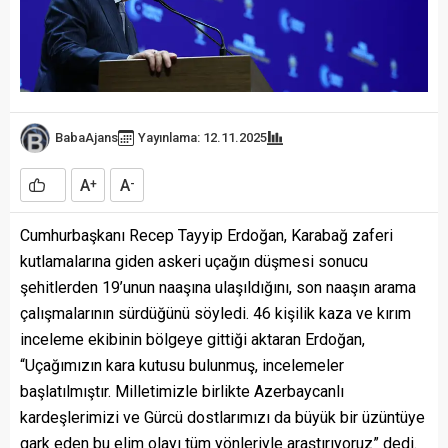
BabaAjans
Yayınlama: 12.11.2025
A
A
+
-
Cumhurbaşkanı Recep Tayyip Erdoğan, Karabağ zaferi
kutlamalarına giden askeri uçağın düşmesi sonucu
şehitlerden 19’unun naaşına ulaşıldığını, son naaşın arama
çalışmalarının sürdüğünü söyledi. 46 kişilik kaza ve kırım
inceleme ekibinin bölgeye gittiği aktaran Erdoğan,
“Uçağımızın kara kutusu bulunmuş, incelemeler
başlatılmıştır. Milletimizle birlikte Azerbaycanlı
kardeşlerimizi ve Gürcü dostlarımızı da büyük bir üzüntüye
gark eden bu elim olayı tüm yönleriyle araştırıyoruz” dedi.