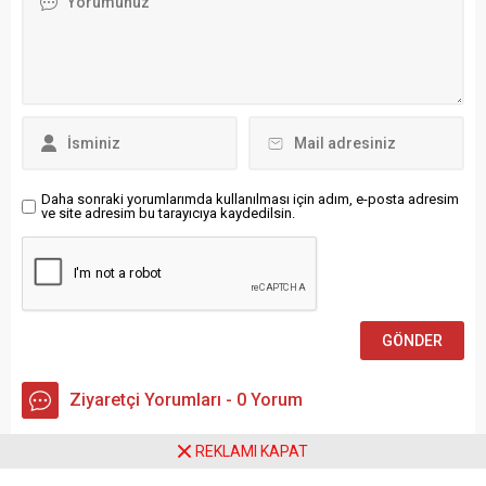
kişinin yakalandığını
İş üyesi Doruk Madencilik
duyurdu. Çokçetin, şu...
işçilerine desteklerini iletti.
Destek eyleminde yapılan
açıklamada “Alın terinin
karşılığını almak isteyen
işçinin sesini duyacaksınız!
Beş gündür ağzına bir lokma
ekmek koymayan,
çoluğundan çocuğundan
Daha sonraki yorumlarımda kullanılması için adım, e-posta adresim
ve site adresim bu tarayıcıya kaydedilsin.
uzakta direnen işçinin sesini
duyacaksınız! Madencinin
emeğini...
Ziyaretçi Yorumları - 0 Yorum
REKLAMI KAPAT
Henüz yorum yapılmamış.