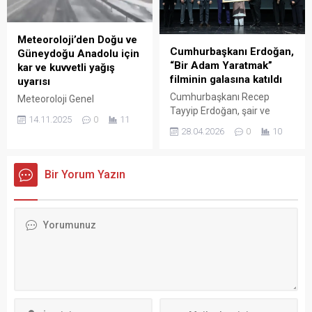
programına katıldı.
Türkiye sınırlarında hiçbir
ticari faaliyeti bulunmayan
şirketin, ESK ve ESK’nın ticari
Meteoroloji’den Doğu ve
ilişki içinde olduğu herhangi
Cumhurbaşkanı Erdoğan,
Güneydoğu Anadolu için
bir özel kuruluş ya da
“Bir Adam Yaratmak”
kar ve kuvvetli yağış
üçüncü taraf firma ile ticari
filminin galasına katıldı
uyarısı
faaliyette bulunması
Cumhurbaşkanı Recep
Meteoroloji Genel
imkansız bir...
Tayyip Erdoğan, şair ve
Müdürlüğü, yarın birçok ilde
14.11.2025
0
11
mütefekkir Necip Fazıl
kuvvetli sağanak ve yüksek
28.04.2026
0
10
Kısakürek’in aynı adlı
kesimlerde kar yağışı
eserinden beyaz perdeye
beklendiğini açıkladı. Van’ın
uyarlanan “Bir Adam
güneyi ile Şırnak ve
Bir Yorum Yazın
Yaratmak” filminin Atatürk
Hakkari’de kuvvetli sağanak
Kültür Merkezi’ndeki gala
yağış öngörülürken, 1700–
gösterimine katıldı.
1800 metre üzerindeki
Cumhurbaşkanı Erdoğan’a,
bölgelerde yağışların karla
eşi Emine Erdoğan ile Kültür
karışık yağmur ve kar
ve Turizm Bakanı Mehmet
şeklinde görüleceği belirtildi.
Nuri Ersoy eşlik etti.
Adıyaman, Şanlıurfa’nın
Programda, Cumhurbaşkanı
kuzey ve doğusu, Diyarbakır,
Erdoğan ile eşi Emine
Batman, Siirt ve Mardin’de
Erdoğan’a filmin
yerel olarak...