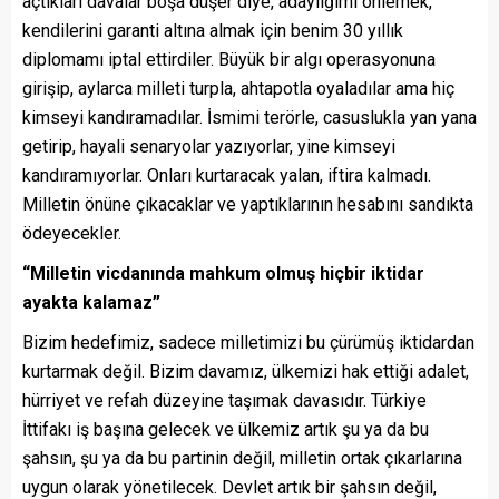
açtıkları davalar boşa düşer diye, adaylığımı önlemek,
kendilerini garanti altına almak için benim 30 yıllık
diplomamı iptal ettirdiler. Büyük bir algı operasyonuna
girişip, aylarca milleti turpla, ahtapotla oyaladılar ama hiç
kimseyi kandıramadılar. İsmimi terörle, casuslukla yan yana
getirip, hayali senaryolar yazıyorlar, yine kimseyi
kandıramıyorlar. Onları kurtaracak yalan, iftira kalmadı.
Milletin önüne çıkacaklar ve yaptıklarının hesabını sandıkta
ödeyecekler.
“Milletin vicdanında mahkum olmuş hiçbir iktidar
ayakta kalamaz”
Bizim hedefimiz, sadece milletimizi bu çürümüş iktidardan
kurtarmak değil. Bizim davamız, ülkemizi hak ettiği adalet,
hürriyet ve refah düzeyine taşımak davasıdır. Türkiye
İttifakı iş başına gelecek ve ülkemiz artık şu ya da bu
şahsın, şu ya da bu partinin değil, milletin ortak çıkarlarına
uygun olarak yönetilecek. Devlet artık bir şahsın değil,