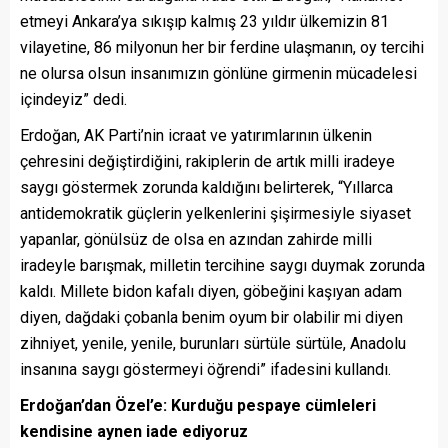
etmeyi Ankara’ya sıkışıp kalmış 23 yıldır ülkemizin 81
vilayetine, 86 milyonun her bir ferdine ulaşmanın, oy tercihi
ne olursa olsun insanımızın gönlüne girmenin mücadelesi
içindeyiz” dedi.
Erdoğan, AK Parti’nin icraat ve yatırımlarının ülkenin
çehresini değiştirdiğini, rakiplerin de artık milli iradeye
saygı göstermek zorunda kaldığını belirterek, “Yıllarca
antidemokratik güçlerin yelkenlerini şişirmesiyle siyaset
yapanlar, gönülsüz de olsa en azından zahirde milli
iradeyle barışmak, milletin tercihine saygı duymak zorunda
kaldı. Millete bidon kafalı diyen, göbeğini kaşıyan adam
diyen, dağdaki çobanla benim oyum bir olabilir mi diyen
zihniyet, yenile, yenile, burunları sürtüle sürtüle, Anadolu
insanına saygı göstermeyi öğrendi” ifadesini kullandı.
Erdoğan’dan Özel’e: Kurduğu pespaye cümleleri
kendisine aynen iade ediyoruz