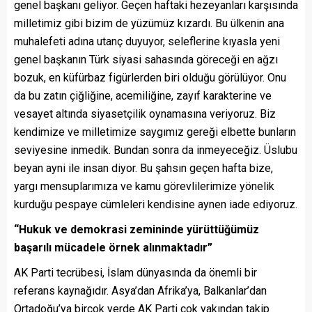
genel başkanı geliyor. Geçen haftaki hezeyanları karşısında
milletimiz gibi bizim de yüzümüz kızardı. Bu ülkenin ana
muhalefeti adına utanç duyuyor, seleflerine kıyasla yeni
genel başkanın Türk siyasi sahasında göreceği en ağzı
bozuk, en küfürbaz figürlerden biri olduğu görülüyor. Onu
da bu zatın çiğliğine, acemiliğine, zayıf karakterine ve
vesayet altında siyasetçilik oynamasına veriyoruz. Biz
kendimize ve milletimize saygımız gereği elbette bunların
seviyesine inmedik. Bundan sonra da inmeyeceğiz. Üslubu
beyan ayni ile insan diyor. Bu şahsın geçen hafta bize,
yargı mensuplarımıza ve kamu görevlilerimize yönelik
kurduğu pespaye cümleleri kendisine aynen iade ediyoruz.
“Hukuk ve demokrasi zemininde yürüttüğümüz
başarılı mücadele örnek alınmaktadır”
AK Parti tecrübesi, İslam dünyasında da önemli bir
referans kaynağıdır. Asya’dan Afrika’ya, Balkanlar’dan
Ortadoğu’ya birçok yerde AK Parti çok yakından takip