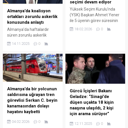
seçimi devam ediyor
Yüksek Seçim Kurulu’nda
Almanya’da koalisyon
(YSK) Başkan Ahmet Yener
ortakları zorunlu askerlik
ile 5 üyenin görev süresinin
konusunda anlaştı
dolması nedeniyle
18.02.2026
0
Almanya’da haftalardır
Yargıtay’da 19 Ocak’ta
süren zorunlu askerlik
başlayan 3 YSK üyeliği için
tartışmalarında hükümet
yapılan seçimlerden hala
14.11.2025
0
ortakları Sosyal Demokrat
sonuç alınamadı. Kurul’un
Parti (SPD) ile Hristiyan Birlik
Danıştay kontenjanından
partileri (CDU/CSU)
seçilen 3 üyesi ise belirlendi.
uzlaşmaya vardı. Yeni
Yeni üyelerin tamamı
Askerlik Hizmet Yasası
seçilene kadar eski üyeler
kapsamında, 18 yaşına giren
görevlerine devam ediyor.
tüm erkekler yeniden sağlık
11 üyeli YSK’da Başkan
ve uygunluk muayenesine
Almanya’da bir yolcunun
Ahmet...
Gürcü İçişleri Bakanı
tabi tutulacak. Savunma
saldırısına uğrayan tren
Geladze: “Sinagi’de
Bakanı Boris Pistorius,
görevlisi Serkan C. beyin
düşen uçakta 18 kişin
koalisyon partilerinin
kanamasından dolayı
naaşına ulaşıldı, 2 kişi
savunma uzmanlarıyla
hayatını kaybetti
için arama sürüyor”
yapılan toplantıda
Almanya’nın Rheinland-
Gürcistan İçişleri Bakanı
anlaşmaya varıldığını
04.02.2026
0
12.11.2025
0
Pfalz eyaletinde bilet
Geka Geladze, 20 askerin
açıkladı. Yeni...