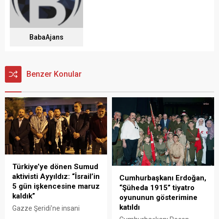
BabaAjans
Benzer Konular
Türkiye’ye dönen Sumud
aktivisti Ayyıldız: “İsrail’in
Cumhurbaşkanı Erdoğan,
5 gün işkencesine maruz
“Şüheda 1915” tiyatro
kaldık”
oyununun gösterimine
katıldı
Gazze Şeridi’ne insani
yardım ulaştırmak amacıyla