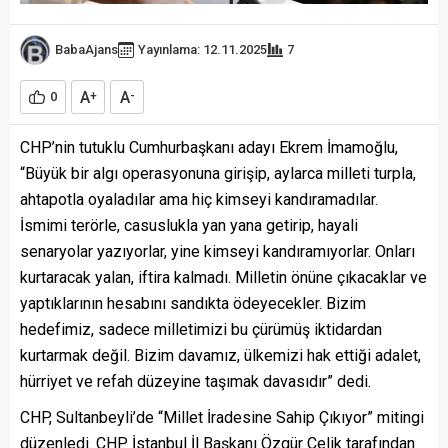
BabaAjans
Yayınlama: 12.11.2025
7
A
A
0
+
-
CHP’nin tutuklu Cumhurbaşkanı adayı Ekrem İmamoğlu,
“Büyük bir algı operasyonuna girişip, aylarca milleti turpla,
ahtapotla oyaladılar ama hiç kimseyi kandıramadılar.
İsmimi terörle, casuslukla yan yana getirip, hayali
senaryolar yazıyorlar, yine kimseyi kandıramıyorlar. Onları
kurtaracak yalan, iftira kalmadı. Milletin önüne çıkacaklar ve
yaptıklarının hesabını sandıkta ödeyecekler. Bizim
hedefimiz, sadece milletimizi bu çürümüş iktidardan
kurtarmak değil. Bizim davamız, ülkemizi hak ettiği adalet,
hürriyet ve refah düzeyine taşımak davasıdır” dedi.
CHP, Sultanbeyli’de “Millet İradesine Sahip Çıkıyor” mitingi
düzenledi. CHP İstanbul İl Başkanı Özgür Çelik tarafından