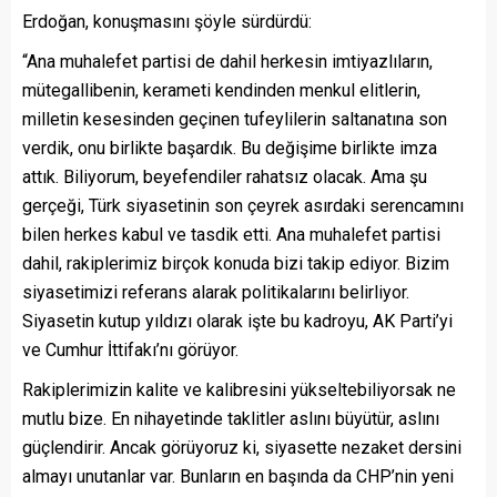
Erdoğan, konuşmasını şöyle sürdürdü:
“Ana muhalefet partisi de dahil herkesin imtiyazlıların,
mütegallibenin, kerameti kendinden menkul elitlerin,
milletin kesesinden geçinen tufeylilerin saltanatına son
verdik, onu birlikte başardık. Bu değişime birlikte imza
attık. Biliyorum, beyefendiler rahatsız olacak. Ama şu
gerçeği, Türk siyasetinin son çeyrek asırdaki serencamını
bilen herkes kabul ve tasdik etti. Ana muhalefet partisi
dahil, rakiplerimiz birçok konuda bizi takip ediyor. Bizim
siyasetimizi referans alarak politikalarını belirliyor.
Siyasetin kutup yıldızı olarak işte bu kadroyu, AK Parti’yi
ve Cumhur İttifakı’nı görüyor.
Rakiplerimizin kalite ve kalibresini yükseltebiliyorsak ne
mutlu bize. En nihayetinde taklitler aslını büyütür, aslını
güçlendirir. Ancak görüyoruz ki, siyasette nezaket dersini
almayı unutanlar var. Bunların en başında da CHP’nin yeni