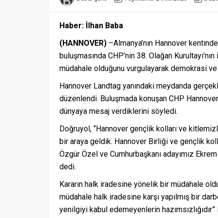
Haber: İlhan Baba
(HANNOVER)
–Almanya’nın Hannover kentinde
buluşmasında CHP’nin 38. Olağan Kurultayı’nın ipt
müdahale olduğunu vurgulayarak demokrasi ve 
Hannover Landtag yanındaki meydanda gerçekleşt
düzenlendi. Buluşmada konuşan CHP Hannover 
dünyaya mesaj verdiklerini söyledi.
Doğruyol, “Hannover gençlik kolları ve kitlemizl
bir araya geldik. Hannover Birliği ve gençlik k
Özgür Özel ve Cumhurbaşkanı adayımız Ekrem İ
dedi.
Kararın halk iradesine yönelik bir müdahale ol
müdahale halk iradesine karşı yapılmış bir darbe
yenilgiyi kabul edemeyenlerin hazımsızlığıdır” i