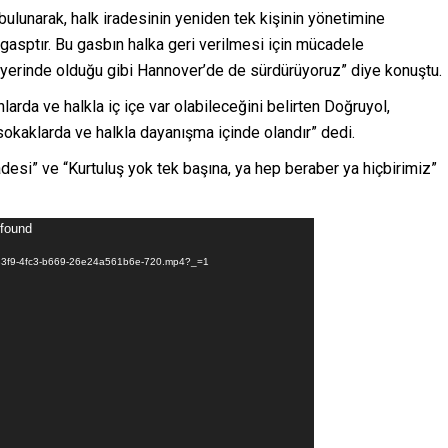
bulunarak, halk iradesinin yeniden tek kişinin yönetimine
ir gasptır. Bu gasbın halka geri verilmesi için mücadele
yerinde olduğu gibi Hannover’de de sürdürüyoruz” diye konuştu.
larda ve halkla iç içe var olabileceğini belirten Doğruyol,
okaklarda ve halkla dayanışma içinde olandır” dedi.
desi” ve “Kurtuluş yok tek başına, ya hep beraber ya hiçbirimiz”
 found
d3-33f9-4fc3-b669-26e24a561b6e-720.mp4?_=1