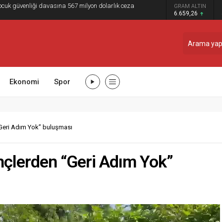
çocuk güvenliği davasına 567 milyon dolarlık ceza
GRAM ALTIN
6.659,26
Ekonomi
Spor
Geri Adım Yok” buluşması
nçlerden “Geri Adım Yok”