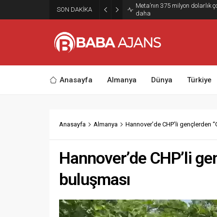
Meta’nın 375 milyon dolarlık 
SON DAKİKA
daha
Anasayfa
Almanya
Dünya
Türkiye
Anasayfa
Almanya
Hannover’de CHP’li gençlerden “
Hannover’de CHP’li ge
buluşması