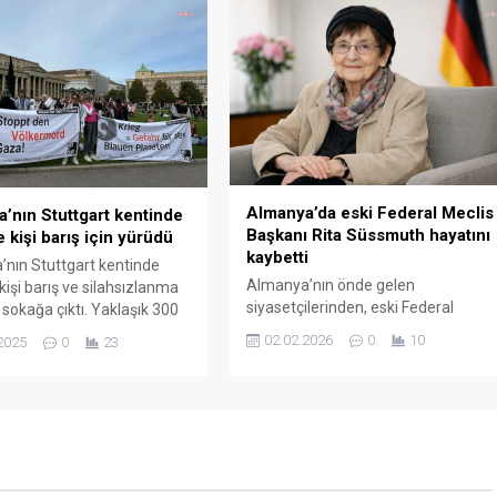
ı dikkat çekti. Almanya’nın
ve Alman vatandaşı Jürgen
n-Vestfalya eyaletinde
Hübener (47) anıldı. Habermeier
ıldı. Kayıtlı 13,7 milyon
Haus adlı binanın önünde
n bulunduğu eyalette
düzenlenen anma töreninde
atılım oranı yüzde 58,5 ile
Nürnberg Başkonsolosu...
rın en yüksek seviyesine...
Almanya’da eski Federal Meclis
’nın Stuttgart kentinde
Başkanı Rita Süssmuth hayatını
 kişi barış için yürüdü
kaybetti
nın Stuttgart kentinde
Almanya’nın önde gelen
kişi barış ve silahsızlanma
siyasetçilerinden, eski Federal
 sokağa çıktı. Yaklaşık 300
Meclis Başkanı Rita Süssmuth 89
siyatifi ve sivil toplum
02.02.2026
0
10
2025
0
23
yaşında hayatını kaybetti.
n destek verdiği mitinge
Süssmuth’un ölümü, Federal Meclis
 Baden-Württemberg değil,
Başkanı Julia Klöckner tarafından
ve Rheinland-Pfalz
duyuruldu. Wuppertal’da 17 Şubat
rinden de katılım
1937’de doğan Rita Süssmuth,
hlossplatz meydanında
Roma Dilleri, Tarih ve Eğitim
lar “Savaşa karşıyız”, “Barış
Bilimleri alanında eğitim aldı.
a kalkıyoruz”, “Irkçılığa