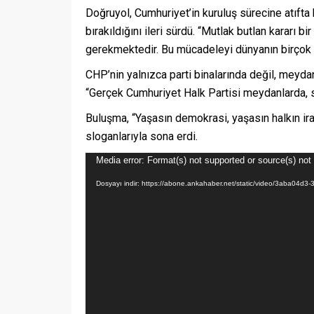
Doğruyol, Cumhuriyet’in kuruluş sürecine atıfta 
bırakıldığını ileri sürdü. “Mutlak butlan kararı b
gerekmektedir. Bu mücadeleyi dünyanın birçok 
CHP’nin yalnızca parti binalarında değil, meydan
“Gerçek Cumhuriyet Halk Partisi meydanlarda, s
Buluşma, “Yaşasın demokrasi, yaşasın halkın ira
sloganlarıyla sona erdi.
Video
Media error: Format(s) not supported or source(s) not
oynatıcı
Dosyayı indir: https://abone.ankahaber.net/static/video/3aba04