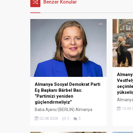
Benzer Konular
Almany
Vestfel
Almanya Sosyal Demokrat Parti
seçimle
Eş Başkanı Bärbel Bas:
yükseliş
“Partimizi yeniden
Almanya
güçlendirmeliyiz”
eyaletin
15.09.
Baba Ajans/(BERLİN) Almanya
Hristiyan
Sosyal Demokrat Parti Eş Başkanı
(CDU) bir
02.08.2026
0
5
Bärbel Bas, partisi ile ilgili düşük
tarihi b
anket sonuçlarına rağmen
karşıtı s