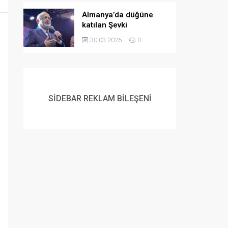
Almanya’da düğüne
katılan Şevki
Yılmaz’dan gençlere
30.03.2026
0
evlilik çağrısı:
Müslüman gençlerin
flört etme ve
evlenmeme lüksü yok
SİDEBAR REKLAM BİLEŞENİ