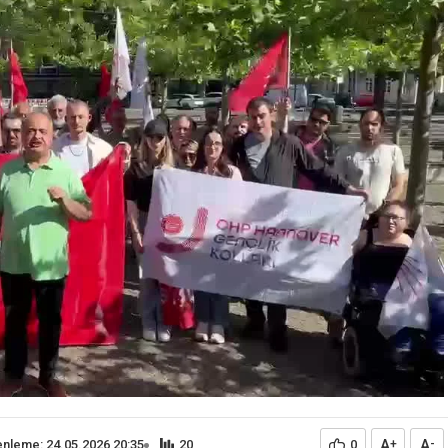
A
A
nleme: 24.05.2026 20:35
20
0
+
-