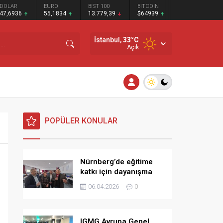
DOLAR
EURO
BIST 100
BITCOIN
47,6936
55,1834
13.779,39
$64939
İstanbul,
33
°C
Açık
POPÜLER KONULAR
Nürnberg’de eğitime
katkı için dayanışma
kahvaltısı
06.04.2026
0
IGMG Avrupa Genel