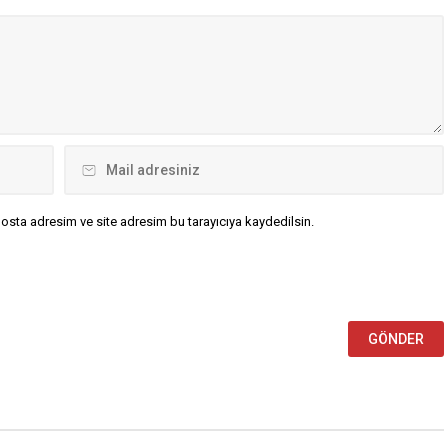
Akademisyenlik kariyerinin
Filistin’e özgürlük”
ardından 1981 yılında Hristiyan
ıyla yürüyüş yaptı.
Demokrat Birlik (CDU) partisinde
lar, Schlossplatz’tan
siyasete atıldı....
k...
osta adresim ve site adresim bu tarayıcıya kaydedilsin.