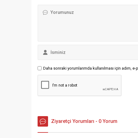
hayır”, “
gerçekleşti. Ülkemizin kurumlarına
sloganlar
sinsice sızan bir terör...
Katılımcı
başlayara
Daha sonraki yorumlarımda kullanılması için adım, e-p
Ziyaretçi Yorumları - 0 Yorum