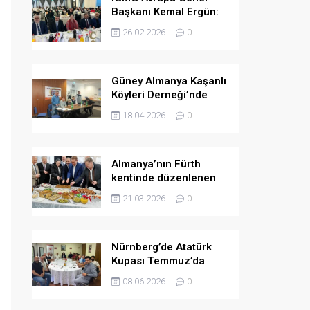
Başkanı Kemal Ergün:
Müslümanlara yönelik
26.02.2026
0
ön yargılar arttı.
Güney Almanya Kaşanlı
Köyleri Derneği’nde
yeni yönetim belirlendi
18.04.2026
0
Almanya’nın Fürth
kentinde düzenlenen
bayramlaşma
21.03.2026
0
programında birlik ve
dayanışma mesajları
verildi
Nürnberg’de Atatürk
Kupası Temmuz’da
düzenlenecek
08.06.2026
0