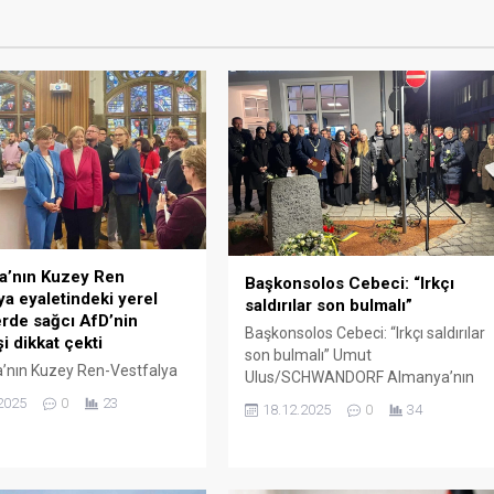
a’nın Kuzey Ren
Başkonsolos Cebeci: “Irkçı
ya eyaletindeki yerel
saldırılar son bulmalı”
rde sağcı AfD’nin
Başkonsolos Cebeci: “Irkçı saldırılar
i dikkat çekti
son bulmalı” Umut
’nın Kuzey Ren-Vestfalya
Ulus/SCHWANDORF Almanya’nın
deki yerel seçimlerde
Schwandorf kentinde, 17 Aralık
2025
0
23
18.12.2025
0
34
 Demokrat Birlik Partisi
1988 tarihinde aşırı sağcı Josef
inci parti olurken, SPD
Seller’in kundakladığı evde hayatını
ir kayıp yaşadı. Göçmen
kaybeden Fatma Can (44), Osman
ağcı AfD’nin oylarını
Can (50), oğulları Mehmet Can (12)