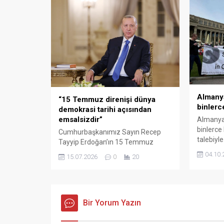
hükümette sosyal politikaların
artırmas
korunması için önemli adımlar
Kuzey Re
attıklarını belirtti. “Partimizi yeniden
seçim yap
güçlendirmeliyiz” diyen Bas,
seçmeni
SPD’nin topluma kendisini daha iyi
seçime k
anlatması ve daha görünür hale
son yılla
gelmesi gerektiğini söyledi.
Almanya’da iktidar ortağı Sosyal
Demokrat Parti’nin...
Almanya
“15 Temmuz direnişi dünya
binlerce
demokrasi tarihi açısından
emsalsizdir”
Almanya’
binlerce 
Cumhurbaşkanımız Sayın Recep
talebiyle
Tayyip Erdoğan’ın 15 Temmuz
barış ini
Demokrasi ve Millî Birlik Günü
04.10.
15.07.2026
0
20
örgütünü
vesilesiyle kaleme aldığı yazıyı ekte
yalnızca
bilgilerinize sunuyoruz. “15
Hessen 
Temmuz direnişi dünya demokrasi
eyaletle
tarihi açısından emsalsizdir” Türk
oldu. Sc
siyasi tarihinin en acımasız darbe
Bir Yorum Yazın
toplanan
girişimlerinden biri, bundan tam 10
için ayağ
yıl önce 15 Temmuz 2016’da