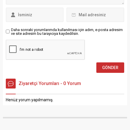
30 milyar dolarlık silah
göstererek, “Statüsü bellidir;
yardımı yaptığını, on binlerce
teröristtir” ifadelerini
Gazzeli’nin katledilmesine
kullandı. MHP Lideri
ortak olduğunu belirterek,
Bahçeli,...
“Bugün burada zalimin
Daha sonraki yorumlarımda kullanılması için adım, e-posta adresim
ve site adresim bu tarayıcıya kaydedilsin.
karşısında, mazlumun
yanında saf tutan yürekler...
Ziyaretçi Yorumları - 0 Yorum
Henüz yorum yapılmamış.