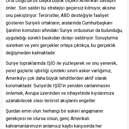
Orta Doğu’da bir başka büyük ölçekli Amerikan savaşını
önler. Son saldırı bu stratejiyi geçersiz kılmıyor, aksine
onu pekiştiriyor. Teröristler, ABD desteğiyle faaliyet
gösteren Suriyeli ortakların, aralarında Cumhurbaşkanı
Şara’nın komutası altındaki Suriye ordusunun da bulunduğu,
uyguladığı sürekli baskıdan dolayı saldırıyor. Soruşturma
sürerken ve yeni gerçekler ortaya çıktıkça, bu gerçeklik
değişmeden kalmaktadır.
Suriye topraklarında IŞİD ile yüzleşerek ve onu yenerek,
yerel güçlerle işbirliği içindeki sınırlı asker varlığımız,
Amerika’yı çok daha büyük tehditlerden aktif olarak
korumaktadır. Suriye’de IŞİD’in yeniden canlanmasını
önlemek, Avrupa üzerinden ve nihayetinde kıyılarımıza
uzanabilecek olası terörist akışlarını engeller.
Şundan emin olun: herhangi bir askeri angajmanın
gerekçesi ne olursa olsun, genç Amerikalı
kahramanlarımızın anlamsız kaybı karşısında her