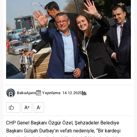
BabaAjans
Yayınlama: 14.12.2025
A
A
+
-
CHP Genel Başkanı Özgür Özel, Şehzadeler Belediye
Başkanı Gülşah Durbay’ın vefatı nedeniyle, “Bir kardeşi