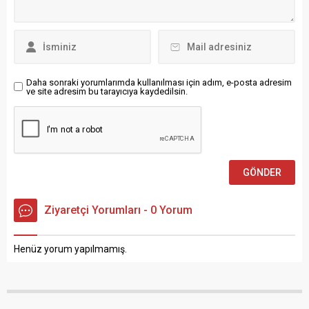
hava sahasını kullanması
özgürlüğünü yeniden tesis
tepkiye neden oldu. ABD
etmesi ve Orta Doğu’da
Başkanı Donald Trump ve
daha kapsamlı...
İsrail Başbakanı Binyamin
Netanyahu bugün ABD’nin...
Daha sonraki yorumlarımda kullanılması için adım, e-posta adresim
ve site adresim bu tarayıcıya kaydedilsin.
Ziyaretçi Yorumları - 0 Yorum
Henüz yorum yapılmamış.