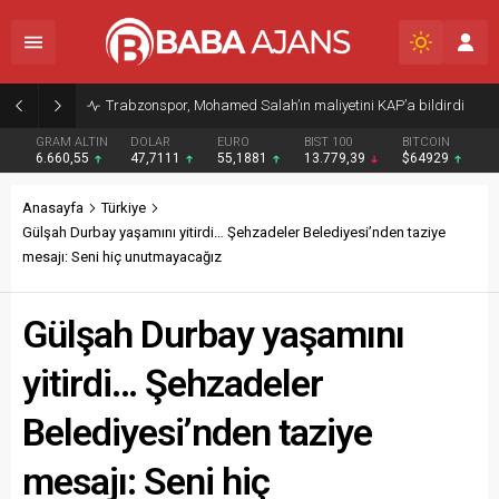
Trabzonspor, Mohamed Salah’ın maliyetini KAP’a bildirdi
GRAM ALTIN
DOLAR
EURO
BIST 100
BITCOIN
6.660,55
47,7111
55,1881
13.779,39
$64929
Anasayfa
Türkiye
Gülşah Durbay yaşamını yitirdi… Şehzadeler Belediyesi’nden taziye
mesajı: Seni hiç unutmayacağız
Gülşah Durbay yaşamını
yitirdi… Şehzadeler
Belediyesi’nden taziye
mesajı: Seni hiç