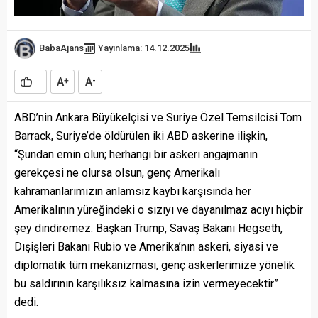
BabaAjans
Yayınlama: 14.12.2025
A
A
+
-
ABD’nin Ankara Büyükelçisi ve Suriye Özel Temsilcisi Tom
Barrack, Suriye’de öldürülen iki ABD askerine ilişkin,
“Şundan emin olun; herhangi bir askeri angajmanın
gerekçesi ne olursa olsun, genç Amerikalı
kahramanlarımızın anlamsız kaybı karşısında her
Amerikalının yüreğindeki o sızıyı ve dayanılmaz acıyı hiçbir
şey dindiremez. Başkan Trump, Savaş Bakanı Hegseth,
Dışişleri Bakanı Rubio ve Amerika’nın askeri, siyasi ve
diplomatik tüm mekanizması, genç askerlerimize yönelik
bu saldırının karşılıksız kalmasına izin vermeyecektir”
dedi.