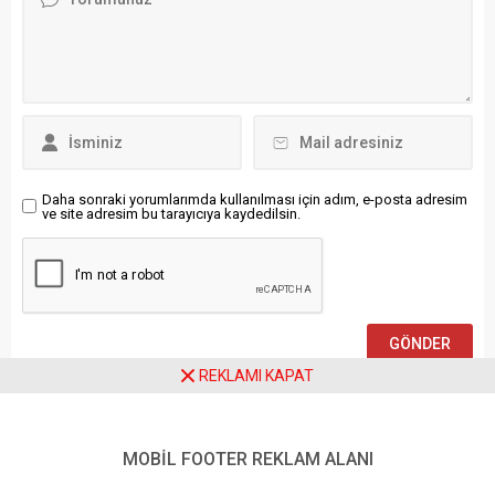
savunmanızı ABD
Türkiye tarihine yapılan basit
silahlarıyla donatın, haraç
göndermeleri bile
ödeyin. Bir gün başkentinizin
bastırmaya çalışmasının bir
İsrail bombalarıyla
başka örneği olduğunu”
vurulması işten bile değildir.
belirtti. Sanchez Amor, X
Trump İsrail’in önünü...
hesabından yaptığı
paylaşımda, şunları kaydetti:
“Bugün Türk gazeteci Fatih
Altaylı ünlü...
Daha sonraki yorumlarımda kullanılması için adım, e-posta adresim
ve site adresim bu tarayıcıya kaydedilsin.
REKLAMI KAPAT
Ziyaretçi Yorumları - 0 Yorum
MOBİL FOOTER REKLAM ALANI
Henüz yorum yapılmamış.