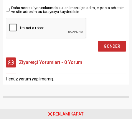
Kalesi’nde başlattıkları
“Sokak Sağlıklaştırma ve
Daha sonraki yorumlarımda kullanılması için adım, e-posta adresim
ve site adresim bu tarayıcıya kaydedilsin.
Çevre Düzenleme
Projesi”ni” tamamladıklarını
duyurdu. Yavaş,...
Ziyaretçi Yorumları - 0 Yorum
Henüz yorum yapılmamış.
REKLAMI KAPAT
Anasayfa
Türkiye
BTK, telekomünikasyonun küresel temsilcilerine Ankara’da ev sahipliği
yaptı