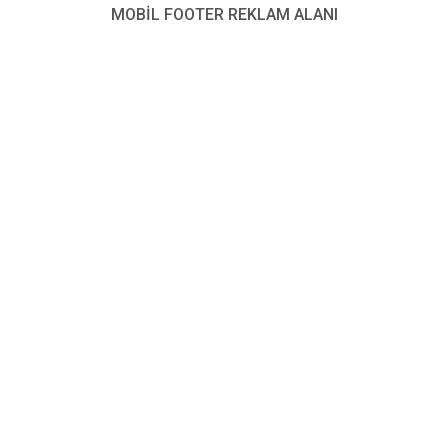
MOBİL FOOTER REKLAM ALANI
BTK, telekomünikasyonun
küresel temsilcilerine
Ankara’da ev sahipliği yaptı