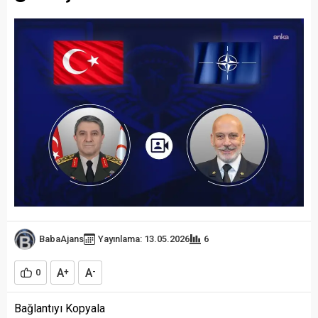
BabaAjans
Yayınlama: 13.05.2026
6
A
A
0
+
-
Bağlantıyı Kopyala