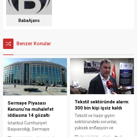
BabaAjans
Benzer Konular
Tekstil sektöründe alarm:
Sermaye Piyasası
300 bin kişi işsiz kaldı
Kanunu’na muhalefet
iddiasına 14 gözaltı
Tekstil ve hazır giyim
sektöründeki sorunlar,
İstanbul Cumhuriyet
yüksek enflasyon ve
Başsavcılığı, Sermaye
baskılanan kur politikası
Piyasası Kanunu’na
29.12.2025
0
9