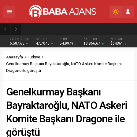
Netanyahu: “Hamas tamamen silahsızlandırılmadan İsrail Gazze’den çekilmeyecek”
GRAM ALTIN
DOLAR
EURO
BIST 100
BITCOIN
6.587,65
47,7040
54,9979
13.866,67
$64361
Anasayfa
Türkiye
Genelkurmay Başkanı Bayraktaroğlu, NATO Askeri Komite Başkanı
Dragone ile görüştü
Genelkurmay Başkanı
Bayraktaroğlu, NATO Askeri
Komite Başkanı Dragone ile
görüştü