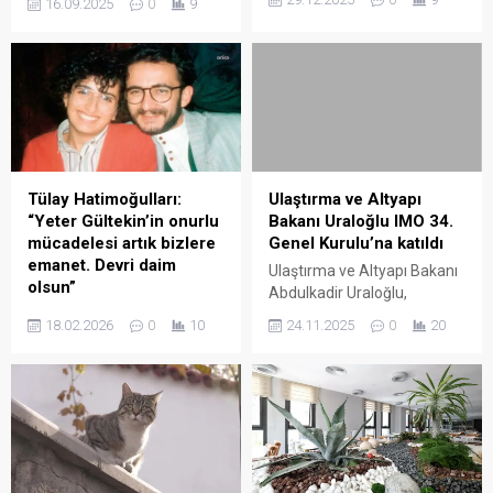
16.09.2025
0
9
nedeniyle 2025 yılında
muhalefet iddiasıyla
artarken yaşanan sorunlar
Investco Holding yetkilileri
işsizlik rakamlarına yansıdı.
hakkında işlem yapıldığını
Ege Hazır Giyim ve
açıkladı. Soruşturma
Konfeksiyon İhracatçıları
kapsamında 14 kişinin
Birliği Başkanı Burak
gözaltına alındığı duyuruldu.
Sertbaş, “İşçilik rakamlarına
İstanbul Mali Şube ekipleri
baktığımızda 300 bine yakın
bu sabah savcılığın talimatı
bir istihdam kaybı var. Bu da
doğrultusunda 14 kişiyi
Tülay Hatimoğulları:
Ulaştırma ve Altyapı
2022’den bu yana süregelen
gözaltına aldı. Operasyona
“Yeter Gültekin’in onurlu
Bakanı Uraloğlu IMO 34.
kapanışları, iflasları zaten...
ilişkin açıklamayı ise İstanbul
mücadelesi artık bizlere
Genel Kurulu’na katıldı
Cumhuriyet Başsavcılığı
emanet. Devri daim
Ulaştırma ve Altyapı Bakanı
yaptı. Açıklamada, Investco
olsun”
Abdulkadir Uraloğlu,
Holding yetkilileri hakkında
DEM Parti Eş Genel Başkanı
Londra’da düzenlenen
Sermaye Piyasası
18.02.2026
0
10
24.11.2025
0
20
Tülay Hatimoğulları,
Uluslararası Denizcilik
Kanunu’na...
“Hasret’in emaneti,
Örgütü (IMO) 34. Genel
Madımak’ın sönmeyen ateşi
Kurulu’na katıldığını
ve Yeter Gültekin’in onurlu
duyurduğu mesajında
mücadelesi artık bizlere
“Türkiye, IMO çerçevesinde
emanet. Devri daim olsun”
küresel çözümlere katkı
dedi. DEM Parti Eş Genel
sunmayı sürdürecektir” dedi.
Başkanı Tülay Hatimoğulları,
Uraloğlu, sosyal medya