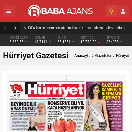
FIFA kararı sonrası Afgan kadın futbol takımı ilk kez sahaya çıktı
GRAM ALTIN
DOLAR
EURO
BIST 100
BITCOIN
6.660,55
47,7111
55,1881
13.779,39
$64953
Hürriyet Gazetesi
Anasayfa
Gazeteler
Hürriyet