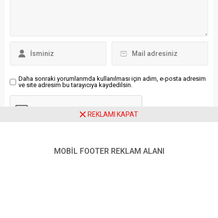
Recai Aksu, basın ve ifade
Frankfurt Halkevi,
özgürlüğünün açıkça hedef
Frankfurt...
alındığını
belirterek, Uludağ’ın
mesleğini yıllardır
kamuoyunu bilgilendirme
sorumluluğuyla icra eden bir
gazeteci olduğunu...
Daha sonraki yorumlarımda kullanılması için adım, e-posta adresim
ve site adresim bu tarayıcıya kaydedilsin.
REKLAMI KAPAT
MOBİL FOOTER REKLAM ALANI
Ziyaretçi Yorumları - 0 Yorum
Henüz yorum yapılmamış.