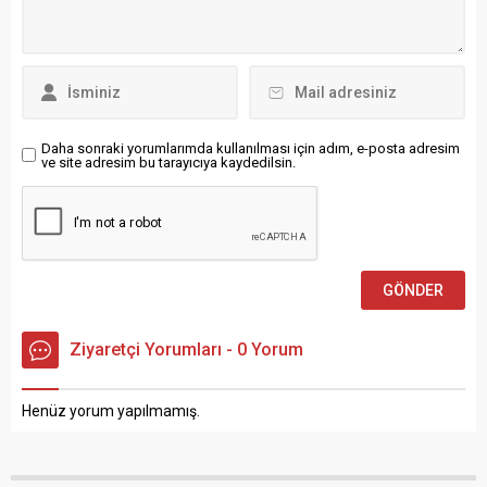
altındaki...
gerçekleştirilen anma
programı, saygı duruşuyla
başladı. Etkinliğin açılış
konuşmalarını Dernek
Başkanı Nezaket Kirazlı ile...
Daha sonraki yorumlarımda kullanılması için adım, e-posta adresim
ve site adresim bu tarayıcıya kaydedilsin.
Ziyaretçi Yorumları - 0 Yorum
Henüz yorum yapılmamış.