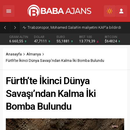
Trabzonspor, Mohamed Salah’ın maliyetini KAP’a bildirdi
GRAM ALTIN
DOLAR
EURO
BIST 100
BITCOIN
6.660,55
47,7111
55,1881
13.779,39
$64824
Anasayfa
Almanya
Fürth’te İkinci Dünya Savaşı’ndan Kalma İki Bomba Bulundu
Fürth’te İkinci Dünya
Savaşı’ndan Kalma İki
Bomba Bulundu