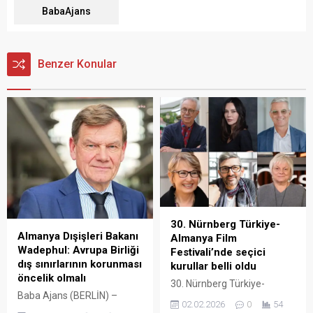
BabaAjans
Benzer Konular
30. Nürnberg Türkiye-
Almanya Dışişleri Bakanı
Almanya Film
Wadephul: Avrupa Birliği
Festivali’nde seçici
dış sınırlarının korunması
kurullar belli oldu
öncelik olmalı
30. Nürnberg Türkiye-
Baba Ajans (BERLİN) –
Almanya Film Festivali’nin
02.02.2026
0
54
Almanya Dışişleri Bakanı
seçici kurulları belli oldu.