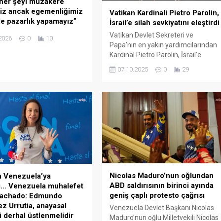
 her şeyi müzakere
riz ancak egemenliğimiz
Vatikan Kardinali Pietro Parolin,
e pazarlık yapamayız”
İsrail’e silah sevkiyatını eleştirdi
ka Başbakanı Mette
Vatikan Devlet Sekreteri ve
2026
0
10
sen, ABD Başkanı Donald
Papa’nın en yakın yardımcılarından
n Grönland konusundaki
Kardinal Pietro Parolin, İsrail’e
 değişikliğini memnuniyetle
sevkiyatına değinirken, “sivillerin
07.10.2025
0
29
klarını belirterek,
zararına kullanılabilecek silah
on’ın “Altın Kubbe”
sevkiyatlarının meşruiyeti
sistemi projesi üzerinde
konusunda ciddi sorular
ere hazır olduklarını
bulunduğunu” belirtti. Parolin,
 Frederiksen, “Arktik
Vatikan’ın resmi yayın organı
 konusunda iş birliğine açık
Osservatore Romano’ya verdiği
ını, ancak Danimarka’nın
demeçte, Gazze’de yaşananlara
ik haklarının müzakere
değinirken, sivillerin zararına
eceğini” belirtti. Danimarka
kullanılabilecek silah sevkiyatlarının
nı Mette Frederiksen, ABD
meşruiyeti konusunda ciddi sorular
Donald Trump ve...
bulunduğunu belirtti. Parolin,
Nicolas Maduro’nun oğlundan
n Venezuela’ya
“Elbette saldırıya uğrayanın...
ABD saldırısının birinci ayında
sı… Venezuela muhalefet
geniş çaplı protesto çağrısı
 Machado: Edmundo
z Urrutia, anayasal
Venezuela Devlet Başkanı Nicolas
i derhal üstlenmelidir
Maduro’nun oğlu Milletvekili Nicolas