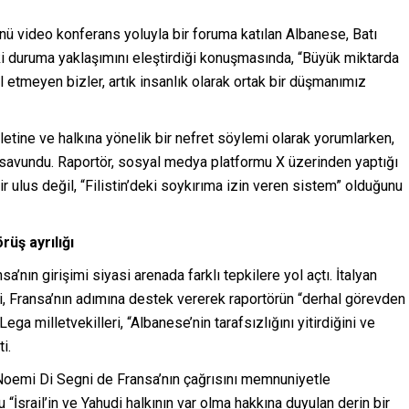
nü video konferans yoluyla bir foruma katılan Albanese, Batı
i duruma yaklaşımını eleştirdiği konuşmasında, “Büyük miktarda
ol etmeyen bizler, artık insanlık olarak ortak bir düşmanımız
letine ve halkına yönelik bir nefret söylemi olarak yorumlarken,
 savundu. Raportör, sosyal medya platformu X üzerinden yaptığı
ir ulus değil, “Filistin’deki soykırıma izin veren sistem” olduğunu
üş ayrılığı
a’nın girişimi siyasi arenada farklı tepkilere yol açtı. İtalyan
i, Fransa’nın adımına destek vererek raportörün “derhal görevden
Lega milletvekilleri, “Albanese’nin tarafsızlığını yitirdiğini ve
i.
ı Noemi Di Segni de Fransa’nın çağrısını memnuniyetle
u “İsrail’in ve Yahudi halkının var olma hakkına duyulan derin bir