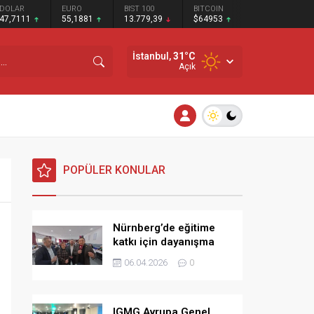
DOLAR
EURO
BIST 100
BITCOIN
47,7111
55,1881
13.779,39
$64953
İstanbul,
31
°C
Açık
POPÜLER KONULAR
Nürnberg’de eğitime
katkı için dayanışma
kahvaltısı
06.04.2026
0
IGMG Avrupa Genel