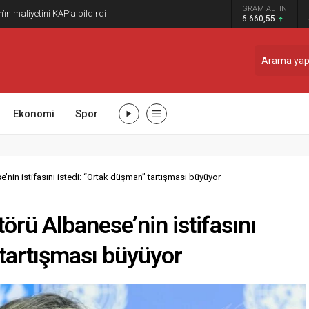
GRAM ALTIN
n maliyetini KAP’a bildirdi
6.660,55
Ekonomi
Spor
nin istifasını istedi: “Ortak düşman” tartışması büyüyor
örü Albanese’nin istifasını
 tartışması büyüyor