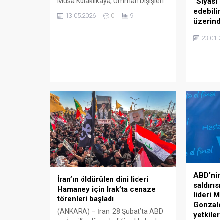
“Siyasi
Musa Kulaklıkaya, Umman Dışişleri
edebili
Bakanlığı Siyasi İşlerden Sorumlu
13.05.2026
0
9
üzerind
Müsteşarı Şeyh Khalifa Alharthy ile
Ankara’da düzenlenen Türkiye-
Danimar
23.01.
Umman Siyasi İstişareleri’ne
Frederik
eşbaşkanlık yaptı. Bakanlıktan
Trump’ı
yapılan açıklamada, “Bakan
politika
Yardımcımız Büyükelçi Musa
karşıladı
Kulaklıkaya, Umman Dışişleri
Washingt
Bakanlığı Siyasi İşlerden Sorumlu
savunma 
Müsteşarı Şeyh Khalifa Alharthy ile
görüşmel
Ankara’da düzenlenen Türkiye-
duyurdu.
Umman Siyasi İstişareleri’ne...
güvenliği
olduklar
egemenl
edilemey
Başbaka
Başkanı 
ABD’ni
İran’ın öldürülen dini lideri
saldırı
Hamaney için Irak’ta cenaze
lideri
törenleri başladı
Gonzale
(ANKARA) – İran, 28 Şubat’ta ABD
yetkiler