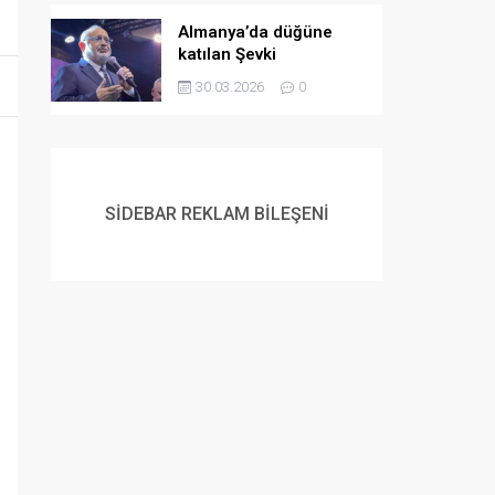
Almanya’da düğüne
katılan Şevki
Yılmaz’dan gençlere
30.03.2026
0
evlilik çağrısı:
Müslüman gençlerin
flört etme ve
evlenmeme lüksü yok
SİDEBAR REKLAM BİLEŞENİ