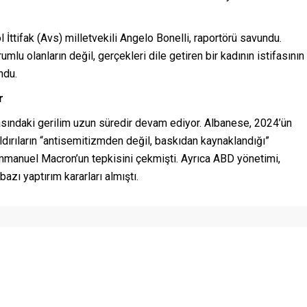
 İttifak (Avs) milletvekili Angelo Bonelli, raportörü savundu.
lu olanların değil, gerçekleri dile getiren bir kadının istifasının
ndu.
r
rasındaki gerilim uzun süredir devam ediyor. Albanese, 2024’ün
saldırıların “antisemitizmden değil, baskıdan kaynaklandığı”
anuel Macron’un tepkisini çekmişti. Ayrıca ABD yönetimi,
ı yaptırım kararları almıştı.