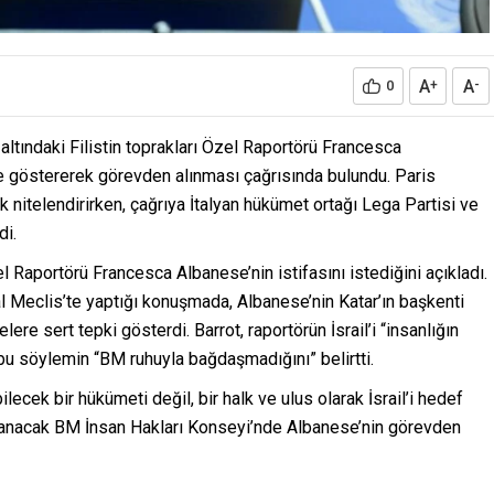
A
A
0
+
-
altındaki Filistin toprakları Özel Raportörü Francesca
kçe göstererek görevden alınması çağrısında bulundu. Paris
k nitelendirirken, çağrıya İtalyan hükümet ortağı Lega Partisi ve
di.
el Raportörü Francesca Albanese’nin istifasını istediğini açıkladı.
l Meclis’te yaptığı konuşmada, Albanese’nin Katar’ın başkenti
re sert tepki gösterdi. Barrot, raportörün İsrail’i “insanlığın
bu söylemin “BM ruhuyla bağdaşmadığını” belirtti.
bilecek bir hükümeti değil, bir halk ve ulus olarak İsrail’i hedef
planacak BM İnsan Hakları Konseyi’nde Albanese’nin görevden