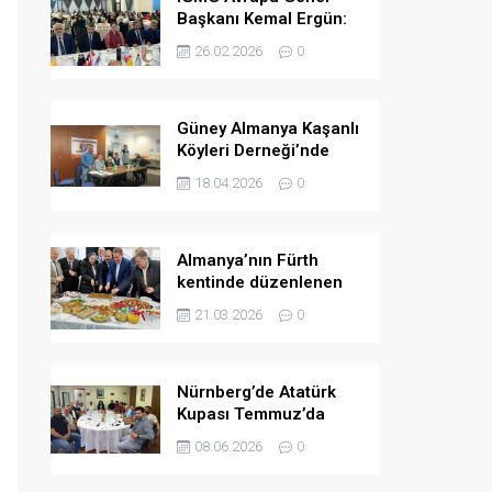
Başkanı Kemal Ergün:
Müslümanlara yönelik
26.02.2026
0
ön yargılar arttı.
Güney Almanya Kaşanlı
Köyleri Derneği’nde
yeni yönetim belirlendi
18.04.2026
0
Almanya’nın Fürth
kentinde düzenlenen
bayramlaşma
21.03.2026
0
programında birlik ve
dayanışma mesajları
verildi
Nürnberg’de Atatürk
Kupası Temmuz’da
düzenlenecek
08.06.2026
0