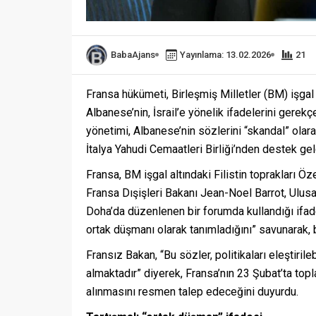
BabaAjans
Yayınlama: 13.02.2026
21
Fransa hükümeti, Birleşmiş Milletler (BM) işgal 
Albanese’nin, İsrail’e yönelik ifadelerini gere
yönetimi, Albanese’nin sözlerini “skandal” olara
İtalya Yahudi Cemaatleri Birliği’nden destek gel
Fransa, BM işgal altındaki Filistin toprakları Öz
Fransa Dışişleri Bakanı Jean-Noel Barrot, Ulusa
Doha’da düzenlenen bir forumda kullandığı ifadele
ortak düşmanı olarak tanımladığını” savunarak, 
Fransız Bakan, “Bu sözler, politikaları eleştirile
almaktadır” diyerek, Fransa’nın 23 Şubat’ta to
alınmasını resmen talep edeceğini duyurdu.