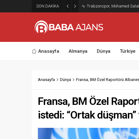
SON DAKİKA
Trabzonspor, Mohamed Salah’ı
Anasayfa
Almanya
Dünya
Türkiye
Anasayfa
Dünya
Fransa, BM Özel Raportörü Albanese’
Fransa, BM Özel Raport
istedi: “Ortak düşman”