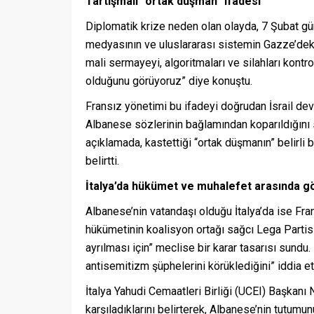
Tartışmalı “ortak düşman” ifadesi
Diplomatik krize neden olan olayda, 7 Şubat gü
medyasının ve uluslararası sistemin Gazze’dek
mali sermayeyi, algoritmaları ve silahları kontr
olduğunu görüyoruz” diye konuştu.
Fransız yönetimi bu ifadeyi doğrudan İsrail dev
Albanese sözlerinin bağlamından koparıldığını
açıklamada, kastettiği “ortak düşmanın” belirli b
belirtti.
İtalya’da hükümet ve muhalefet arasında gör
Albanese’nin vatandaşı olduğu İtalya’da ise Frans
hükümetinin koalisyon ortağı sağcı Lega Partis
ayrılması için” meclise bir karar tasarısı sundu. 
antisemitizm şüphelerini körüklediğini” iddia ett
İtalya Yahudi Cemaatleri Birliği (UCEI) Başkan
karşıladıklarını belirterek, Albanese’nin tutumun