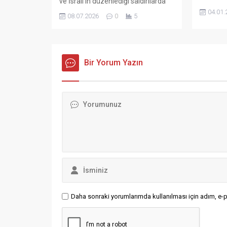
ve İsrail’in düzenlediği saldırılarda
Venezuel
hayatını kaybeden dini lideri
04.01.
08.07.2026
0
5
Corina M
Hamaney için cuma günü başlayan
Nicolas 
bir haftalık cenaze programını
adaletle 
sürdürüyor. Törenlerin bir günü de
ülkede “
komşu Irak’ta Şii İslam’da göre
söyledi
kutsal kabul edilen Necef ve Kerbela
Bir Yorum Yazın
Gonzalez
kentlerine ayrıldı. Irak makamları,
başkanlı
cenaze törenleri dolayısıyla bugünü
çağrısı y
resmi tatil ilan etti....
sahibi M
hükümeti
çıkış yo
karşı “y
tuttuğunu
Daha sonraki yorumlarımda kullanılması için adım, e-p